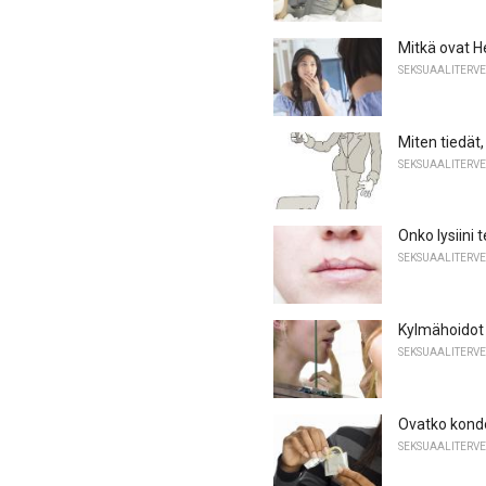
Mitkä ovat H
SEKSUAALITERVE
Miten tiedät
SEKSUAALITERVE
Onko lysiini 
SEKSUAALITERVE
Kylmähoidot 
SEKSUAALITERVE
Ovatko kond
SEKSUAALITERVE