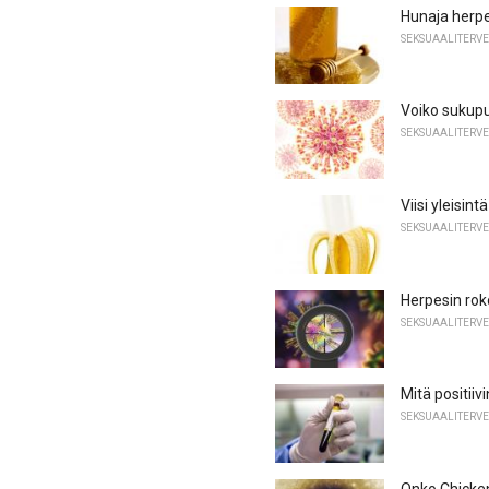
Hunaja herpe
SEKSUAALITERVE
Voiko sukupu
SEKSUAALITERVE
Viisi yleisin
SEKSUAALITERVE
Herpesin rok
SEKSUAALITERVE
Mitä positiiv
SEKSUAALITERVE
Onko Chicke