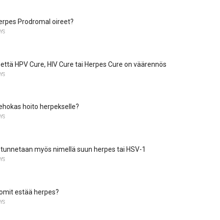
erpes Prodromal oireet?
YS
, että HPV Cure, HIV Cure tai Herpes Cure on väärennös
YS
tehokas hoito herpekselle?
YS
tunnetaan myös nimellä suun herpes tai HSV-1
YS
omit estää herpes?
YS