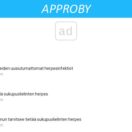
ad
eiden uusiutumattomat herpesinfektiot
YS
llä sukupuolielinten herpes
YS
inun tarvitsee tietää sukupuolielinten herpes
YS