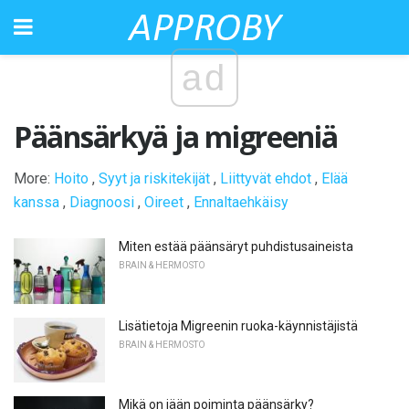
ad
Päänsärkyä ja migreeniä
More:
Hoito
,
Syyt ja riskitekijät
,
Liittyvät ehdot
,
Elää
kanssa
,
Diagnoosi
,
Oireet
,
Ennaltaehkäisy
Miten estää päänsäryt puhdistusaineista
BRAIN & HERMOSTO
Lisätietoja Migreenin ruoka-käynnistäjistä
BRAIN & HERMOSTO
Mikä on jään poiminta päänsärky?