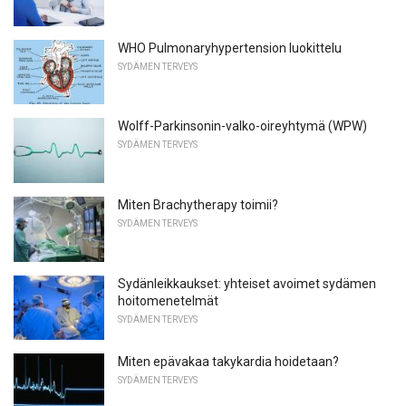
WHO Pulmonaryhypertension luokittelu
SYDÄMEN TERVEYS
Wolff-Parkinsonin-valko-oireyhtymä (WPW)
SYDÄMEN TERVEYS
Miten Brachytherapy toimii?
SYDÄMEN TERVEYS
Sydänleikkaukset: yhteiset avoimet sydämen
hoitomenetelmät
SYDÄMEN TERVEYS
Miten epävakaa takykardia hoidetaan?
SYDÄMEN TERVEYS