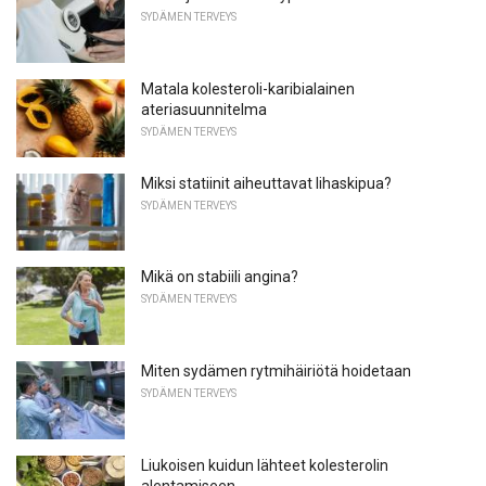
SYDÄMEN TERVEYS
Matala kolesteroli-karibialainen
ateriasuunnitelma
SYDÄMEN TERVEYS
Miksi statiinit aiheuttavat lihaskipua?
SYDÄMEN TERVEYS
Mikä on stabiili angina?
SYDÄMEN TERVEYS
Miten sydämen rytmihäiriötä hoidetaan
SYDÄMEN TERVEYS
Liukoisen kuidun lähteet kolesterolin
alentamiseen