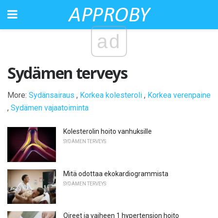
ad
Sydämen terveys
More:
Sydänsairaus
,
Korkea kolesteroli
,
Korkea verenpaine
,
Sydämen vajaatoiminta
Kolesterolin hoito vanhuksille
SYDÄMEN TERVEYS
Mitä odottaa ekokardiogrammista
SYDÄMEN TERVEYS
Oireet ja vaiheen 1 hypertension hoito