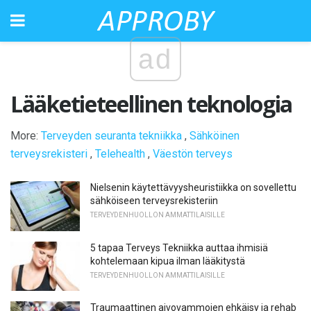
ad
Lääketieteellinen teknologia
More:
Terveyden seuranta tekniikka
,
Sähköinen
terveysrekisteri
,
Telehealth
,
Väestön terveys
Nielsenin käytettävyysheuristiikka on sovellettu
sähköiseen terveysrekisteriin
TERVEYDENHUOLLON AMMATTILAISILLE
5 tapaa Terveys Tekniikka auttaa ihmisiä
kohtelemaan kipua ilman lääkitystä
TERVEYDENHUOLLON AMMATTILAISILLE
Traumaattinen aivovammojen ehkäisy ja rehab