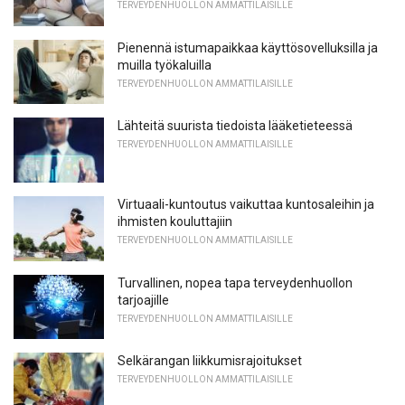
TERVEYDENHUOLLON AMMATTILAISILLE
Pienennä istumapaikkaa käyttösovelluksilla ja
muilla työkaluilla
TERVEYDENHUOLLON AMMATTILAISILLE
Lähteitä suurista tiedoista lääketieteessä
TERVEYDENHUOLLON AMMATTILAISILLE
Virtuaali-kuntoutus vaikuttaa kuntosaleihin ja
ihmisten kouluttajiin
TERVEYDENHUOLLON AMMATTILAISILLE
Turvallinen, nopea tapa terveydenhuollon
tarjoajille
TERVEYDENHUOLLON AMMATTILAISILLE
Selkärangan liikkumisrajoitukset
TERVEYDENHUOLLON AMMATTILAISILLE