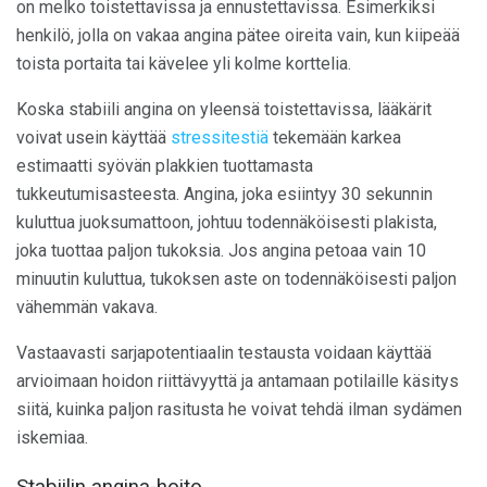
on melko toistettavissa ja ennustettavissa. Esimerkiksi
henkilö, jolla on vakaa angina pätee oireita vain, kun kiipeää
toista portaita tai kävelee yli kolme korttelia.
Koska stabiili angina on yleensä toistettavissa, lääkärit
voivat usein käyttää
stressitestiä
tekemään karkea
estimaatti syövän plakkien tuottamasta
tukkeutumisasteesta. Angina, joka esiintyy 30 sekunnin
kuluttua juoksumattoon, johtuu todennäköisesti plakista,
joka tuottaa paljon tukoksia. Jos angina petoaa vain 10
minuutin kuluttua, tukoksen aste on todennäköisesti paljon
vähemmän vakava.
Vastaavasti sarjapotentiaalin testausta voidaan käyttää
arvioimaan hoidon riittävyyttä ja antamaan potilaille käsitys
siitä, kuinka paljon rasitusta he voivat tehdä ilman sydämen
iskemiaa.
Stabiilin angina-hoito