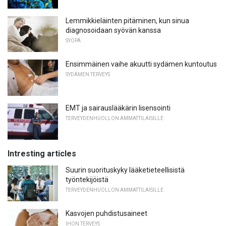
Lemmikkieläinten pitäminen, kun sinua
diagnosoidaan syövän kanssa
SYÖPÄ
Ensimmäinen vaihe akuutti sydämen kuntoutus
SYDÄMEN TERVEYS
EMT ja sairauslääkärin lisensointi
TERVEYDENHUOLLON AMMATTILAISILLE
Intresting articles
Suurin suorituskyky lääketieteellisistä
työntekijöistä
TERVEYDENHUOLLON AMMATTILAISILLE
Kasvojen puhdistusaineet
IHON TERVEYS