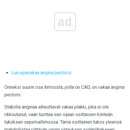
ad
Lue epävakaa angina pectoris.
Onneksi suurin osa ihmisistä, joilla on CAD, on
vakaa angina
pectoris
.
Stabiilia anginaa aiheuttavat vakaa plakki, joka ei ole
rikkoutunut, vaan tuottaa sen sijaan osittaisen kiinteän
tukoksen sepelvaltimossa. Tämä osittainen tukos yleensä
mahdollistaa riittävän veren virtauksen sydänlihakseen