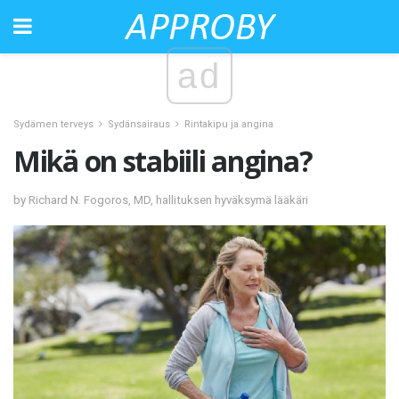
ad
Sydämen terveys
Sydänsairaus
Rintakipu ja angina
Mikä on stabiili angina?
by Richard N. Fogoros, MD, hallituksen hyväksymä lääkäri