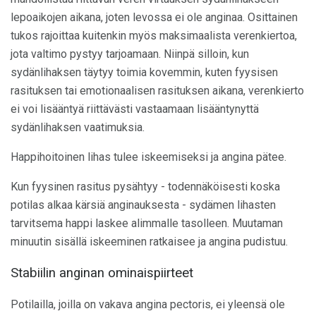
lepoaikojen aikana, joten levossa ei ole anginaa. Osittainen
tukos rajoittaa kuitenkin myös maksimaalista verenkiertoa,
jota valtimo pystyy tarjoamaan. Niinpä silloin, kun
sydänlihaksen täytyy toimia kovemmin, kuten fyysisen
rasituksen tai emotionaalisen rasituksen aikana, verenkierto
ei voi lisääntyä riittävästi vastaamaan lisääntynyttä
sydänlihaksen vaatimuksia.
Happihoitoinen lihas tulee iskeemiseksi ja angina pätee.
Kun fyysinen rasitus pysähtyy - todennäköisesti koska
potilas alkaa kärsiä anginauksesta - sydämen lihasten
tarvitsema happi laskee alimmalle tasolleen. Muutaman
minuutin sisällä iskeeminen ratkaisee ja angina pudistuu.
Stabiilin anginan ominaispiirteet
Potilailla, joilla on vakava angina pectoris, ei yleensä ole