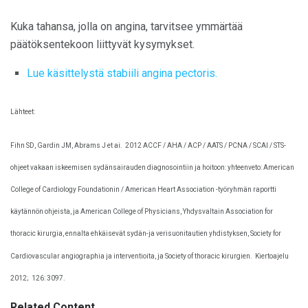
Kuka tahansa, jolla on angina, tarvitsee ymmärtää
päätöksentekoon liittyvät kysymykset.
Lue käsittelystä stabiili angina pectoris.
Lähteet:
Fihn SD, Gardin JM, Abrams J et ai.
2012 ACCF / AHA / ACP / AATS / PCNA / SCAI / STS-
ohjeet vakaan iskeemisen sydänsairauden diagnosointiin ja hoitoon: yhteenveto: American
College of Cardiology Foundationin / American Heart Association -työryhmän raportti
käytännön ohjeista, ja American College of Physicians, Yhdysvaltain Association for
thoracic kirurgia, ennalta ehkäisevät sydän-ja verisuonitautien yhdistyksen, Society for
Cardiovascular angiographia ja interventioita, ja Society of thoracic kirurgien.
Kiertoajelu
2012;
126: 3097.
Related Content