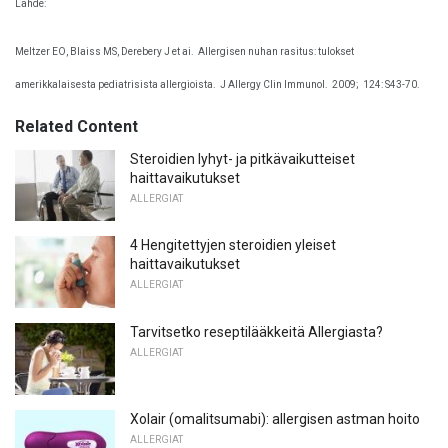
Lähde:
Meltzer EO, ​​Blaiss MS, Derebery J et ai.
Allergisen nuhan rasitus: tulokset
amerikkalaisesta pediatrisista allergioista.
J Allergy Clin Immunol.
2009;
124: S43-70.
Related Content
Steroidien lyhyt- ja pitkävaikutteiset
haittavaikutukset
ALLERGIAT
4 Hengitettyjen steroidien yleiset
haittavaikutukset
ALLERGIAT
Tarvitsetko reseptilääkkeitä Allergiasta?
ALLERGIAT
Xolair (omalitsumabi): allergisen astman hoito
ALLERGIAT