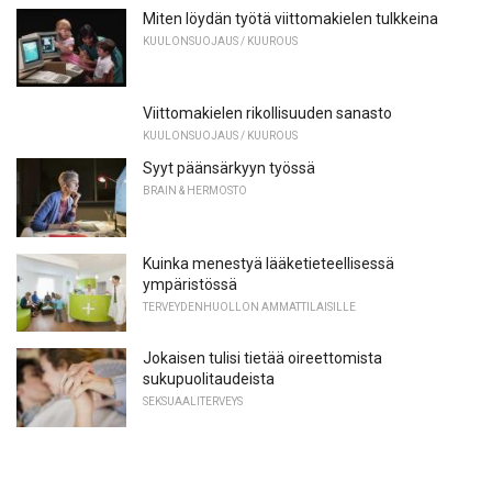
Miten löydän työtä viittomakielen tulkkeina
KUULONSUOJAUS / KUUROUS
Viittomakielen rikollisuuden sanasto
KUULONSUOJAUS / KUUROUS
Syyt päänsärkyyn työssä
BRAIN & HERMOSTO
Kuinka menestyä lääketieteellisessä
ympäristössä
TERVEYDENHUOLLON AMMATTILAISILLE
Jokaisen tulisi tietää oireettomista
sukupuolitaudeista
SEKSUAALITERVEYS