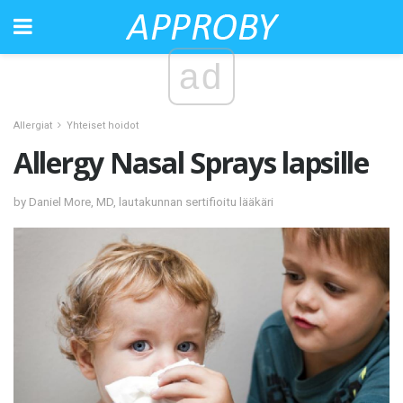
ad
Allergiat
Yhteiset hoidot
Allergy Nasal Sprays lapsille
by Daniel More, MD, lautakunnan sertifioitu lääkäri