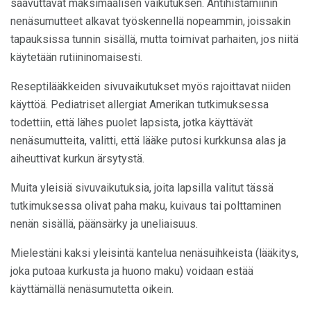
saavuttavat maksimaalisen vaikutuksen. Antihistamiinin
nenäsumutteet alkavat työskennellä nopeammin, joissakin
tapauksissa tunnin sisällä, mutta toimivat parhaiten, jos niitä
käytetään rutiininomaisesti.
Reseptilääkkeiden sivuvaikutukset myös rajoittavat niiden
käyttöä. Pediatriset allergiat Amerikan tutkimuksessa
todettiin, että lähes puolet lapsista, jotka käyttävät
nenäsumutteita, valitti, että lääke putosi kurkkunsa alas ja
aiheuttivat kurkun ärsytystä.
Muita yleisiä sivuvaikutuksia, joita lapsilla valitut tässä
tutkimuksessa olivat paha maku, kuivaus tai polttaminen
nenän sisällä, päänsärky ja uneliaisuus.
Mielestäni kaksi yleisintä kantelua nenäsuihkeista (lääkitys,
joka putoaa kurkusta ja huono maku) voidaan estää
käyttämällä nenäsumutetta oikein.