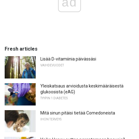
ad
Fresh articles
Lisää D-vitamiinia päivässäsi
VAIHDEVUODET
Yleiskatsaus arvioidusta keskimääräisestä
glukoosista (eAG)
TYYPIN 1 DIABETES
Mitä sinun pitäisi tietää Comedoneista
IHON TERVEYS