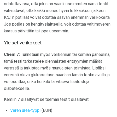
odotettavissa, että jokin on väärä, useimmiten nämä testit
vahvistavat, että kaikki menee hyvin leikkauksen jälkeen.
ICU: n potilaat voivat odottaa saavan enemmän verikokeita.
Jos potilas on hengityslaitteella, voit odottaa valtimoveren
kaasua päivittäin tai jopa useammin.
Yleiset verikokeet:
Chem 7:
Tunnetaan myös verikemian tai kemian paneelina,
tämä testi tarkastelee olennaisten entsyymien määrää
veressä ja tarkistaa myös munuaisten toimintaa. Lisäksi
veressä oleva glukoositaso saadaan tämän testin avulla ja
voi osoittaa, onko henkilö tarvitseva lisätestejä
diabetekselle.
Kemiin 7 sisältyvät seitsemän testit sisältävät:
Veren urea-typpi
(BUN)