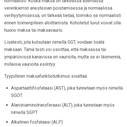
normaalisti. Koska maksa on tärkeässä asemassa
verenkierron anestesian poistamisessa ja normaalissa
verihyytymisessä, on tärkeää tietää, toimiiko se normaalisti
ennen toimenpiteen aloittamista. Kohotetut luvut voivat olla
huono maksa tai maksavaurio.
Lisätesti, jota kutsutaan nimellä GGT, voidaan lisätä
maksaan. Tämä testi voi osoittaa, että maksassa tai
ympäröivissä kanavissa on vaurioita, mutta se ei täsmennä,
millaisia ​​vaurioita esiintyy.
Tyypillinen maksafunktiotutkimus sisältää:
Aspartaattifosfataasi (AST), joka tunnetaan myös nimellä
SGOT
Alaniiniaminotransferaasi (ALT), joka tunnetaan myös
nimellä SGPT
Alkalinen fosfataasi (ALP)