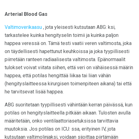
Arterial Blood Gas
Valtimoverikaasu
, jota yleisesti kutsutaan ABG: ksi,
tarkastelee kuinka hengityselin toimii ja kuinka paljon
happea veressä on. Tämä testi vaatii veren valtimosta, joka
on täydellisesti hapettunut keuhkoissa ja joka tyypillisesti
piirretään ranteen radiaalisesta valtimosta. Epänormaalit
tulokset voivat viitata siihen, että veri on vähäisessä määrin
happea, että potilas hengittää liikaa tai liian vähän
(hengityslaitteessa kirurgisen toimenpiteen aikana) tai että
he tarvitsevat lisää happea.
ABG suoritetaan tyypillisesti vähintään kerran päivässä, kun
potilas on hengityslaitteella pitkään aikaan. Tulosten avulla
määritetään, onko ventilaattoriasetuksissa tarvittavia
muutoksia. Jos potilas on ICU: ssa, erityinen IV, jota
kutsutaan valtimolinjaksi, voidaan sijoittaa piirtämään