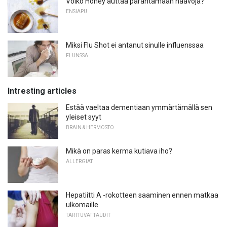
Voiko Honey auttaa parantamaan haavoja?
ENSIAPU
Miksi Flu Shot ei antanut sinulle influenssaa
FLUNSSA
Intresting articles
Estää vaeltaa dementiaan ymmärtämällä sen
yleiset syyt
BRAIN & HERMOSTO
Mikä on paras kerma kutiava iho?
ALLERGIAT
Hepatiitti A -rokotteen saaminen ennen matkaa
ulkomaille
TARTTUVAT TAUDIT