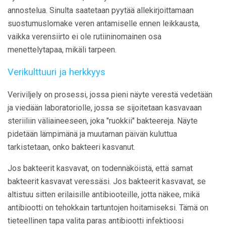
annostelua. Sinulta saatetaan pyytää allekirjoittamaan
suostumuslomake veren antamiselle ennen leikkausta,
vaikka verensiirto ei ole rutiininomainen osa
menettelytapaa, mikäli tarpeen.
Verikulttuuri ja herkkyys
Veriviljely on prosessi, jossa pieni näyte verestä vedetään
ja viedään laboratoriolle, jossa se sijoitetaan kasvavaan
steriiliin väliaineeseen, joka "ruokkii" bakteereja. Näyte
pidetään lämpimänä ja muutaman päivän kuluttua
tarkistetaan, onko bakteeri kasvanut.
Jos bakteerit kasvavat, on todennäköistä, että samat
bakteerit kasvavat veressäsi. Jos bakteerit kasvavat, se
altistuu sitten erilaisille antibiooteille, jotta näkee, mikä
antibiootti on tehokkain tartuntojen hoitamiseksi. Tämä on
tieteellinen tapa valita paras antibiootti infektioosi