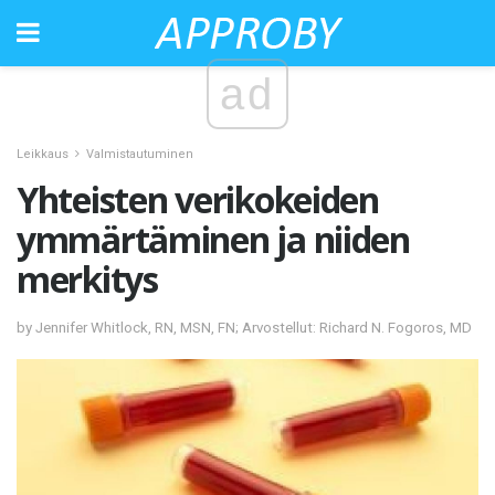
ad
Leikkaus
Valmistautuminen
Yhteisten verikokeiden
ymmärtäminen ja niiden
merkitys
by Jennifer Whitlock, RN, MSN, FN; Arvostellut: Richard N. Fogoros, MD