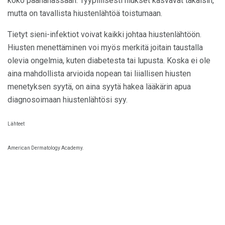
koko päänahassaan. Tyypillisesti hiukset kasvavat takaisin,
mutta on tavallista hiustenlähtöä toistumaan.
Tietyt sieni-infektiot voivat kaikki johtaa hiustenlähtöön.
Hiusten menettäminen voi myös merkitä joitain taustalla
olevia ongelmia, kuten diabetesta tai lupusta. Koska ei ole
aina mahdollista arvioida nopean tai liiallisen hiusten
menetyksen syytä, on aina syytä hakea lääkärin apua
diagnosoimaan hiustenlähtösi syy.
Lähteet
American Dermatology Academy.