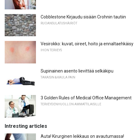
Cobblestone Kirjaudu sisään Crohnin tautiin
RUOANSULATUSHÄIRIÖT
Vesirokko: kuvat, oireet, hoito ja ennaltaehkäisy
IHON TERVEYS
Supinainen asento lievittää selkäkipu
TAKAISIN & KAULA PAIN
3 Golden Rules of Medical Office Management
TERVEYDENHUOLLON AMMATTILAISILLE
Intresting articles
Auta! Kirurginen leikkaus on avautumassa!