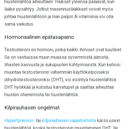
hiustenlähtöä aiheuttaen. Hiukset yleensä palaavat, kun
lääke pysähtyy. Jotkut masennuslääkkeet voivat myös
johtaa hiustenlähtöön ja liian paljon A-vitamiinia voi olla
sama vaikutus.
Hormonaalinen epätasapaino
Testosteroni on hormoni, jonka kaikki ihmiset ovat kuulleet.
Se on vastuussa muun muassa syvemmistä äänistä,
lihasten kasvusta ja sukupuolen kiihtymisestä. Kun kehosi
muuntaa testosteronin vähemmän käyttökelpoiseksi
dihydrotestosteroniksi (DHT), voi esiintyä hiustenlähtöä.
DHT hyökkää ja kutistuu karvatupet ja saattaa aiheuttaa
hiusten ohenemista tai hiustenlähtöä.
Kilpirauhasen ongelmat
Hypertyreoosi-
tai
kilpirauhasen vajaatoiminta
kärsii usein
hiustenlähtöä, koska testosteronin muuntaminen DHT: lle