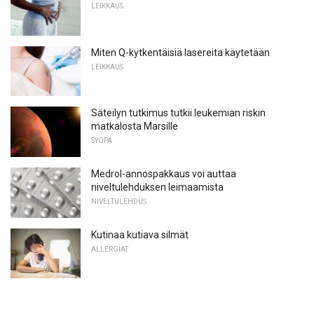
LEIKKAUS
Miten Q-kytkentäisiä lasereita käytetään
LEIKKAUS
Säteilyn tutkimus tutkii leukemian riskin
matkalosta Marsille
SYÖPÄ
Medrol-annospakkaus voi auttaa
niveltulehduksen leimaamista
NIVELTULEHDUS
Kutinaa kutiava silmät
ALLERGIAT