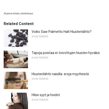
Alopecia Areata: yleiskatsaus.
Related Content
Voiko Saw Palmetto Halt Hiustenlähtö?
IHON TERVEYS
Tapoja poistaa ei-toivottujen hiusten hyväksi
IHON TERVEYS
Hiustenlähtö naisilla: eroja myytteistä
IHON TERVEYS
Hilse syyt ja hoidot
IHON TERVEYS