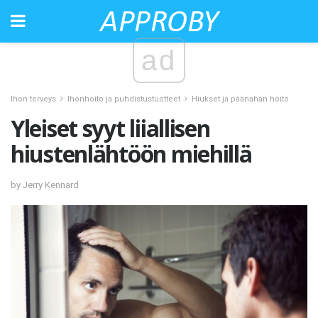
ad
Ihon terveys
Ihonhoito ja puhdistustuotteet
Hiukset ja päänahan hoito
Yleiset syyt liiallisen
hiustenlähtöön miehillä
by Jerry Kennard