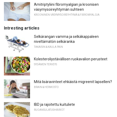
Amitriptyliini fibromyalgian ja kroonisen
väsymysoireyhtymän suhteen
KROONINEN VÄSYMYSOIREYHTYMÄ & FIBROMYALGIA
Intresting articles
Selkärangan vamma ja selkäkappaleen
niveltämätön selkäranka
TAKAISIN & KAULA PAIN
Kolesteroliystävällisen ruokavalion perusteet
SYDÄMEN TERVEYS
Mitä lisäravinteet ehkäistä migreenit lapselleni?
BRAIN & HERMOSTO
IBD ja rajoitettu kuituliete
RUOANSULATUSHÄIRIÖT