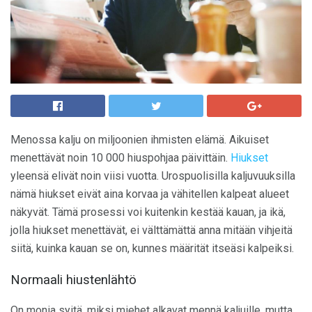
Menossa kalju on miljoonien ihmisten elämä. Aikuiset
menettävät noin 10 000 hiuspohjaa päivittäin.
Hiukset
yleensä elivät noin viisi vuotta. Urospuolisilla kaljuvuuksilla
nämä hiukset eivät aina korvaa ja vähitellen kalpeat alueet
näkyvät. Tämä prosessi voi kuitenkin kestää kauan, ja ikä,
jolla hiukset menettävät, ei välttämättä anna mitään vihjeitä
siitä, kuinka kauan se on, kunnes määrität itseäsi kalpeiksi.
Normaali hiustenlähtö
On monia syitä, miksi miehet alkavat mennä kaljuille, mutta