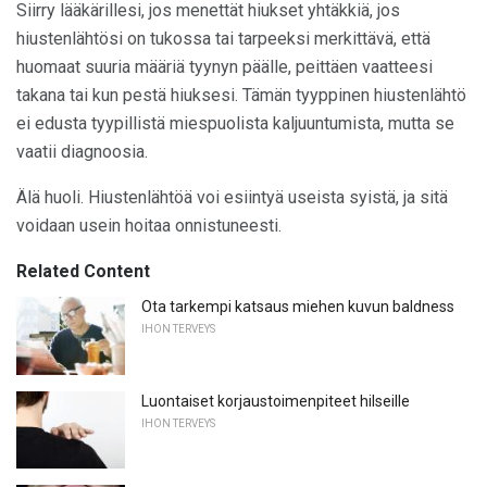
Siirry lääkärillesi, jos menettät hiukset yhtäkkiä, jos
hiustenlähtösi on tukossa tai tarpeeksi merkittävä, että
huomaat suuria määriä tyynyn päälle, peittäen vaatteesi
takana tai kun pestä hiuksesi. Tämän tyyppinen hiustenlähtö
ei edusta tyypillistä miespuolista kaljuuntumista, mutta se
vaatii diagnoosia.
Älä huoli. Hiustenlähtöä voi esiintyä useista syistä, ja sitä
voidaan usein hoitaa onnistuneesti.
Related Content
Ota tarkempi katsaus miehen kuvun baldness
IHON TERVEYS
Luontaiset korjaustoimenpiteet hilseille
IHON TERVEYS