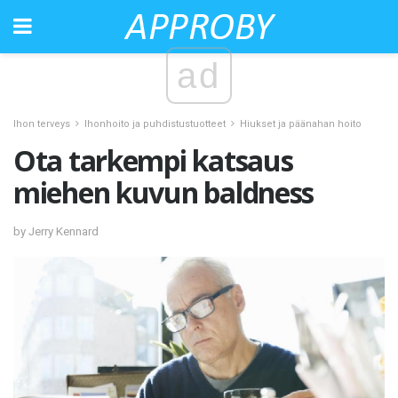
ad
Ihon terveys
Ihonhoito ja puhdistustuotteet
Hiukset ja päänahan hoito
Ota tarkempi katsaus
miehen kuvun baldness
by Jerry Kennard