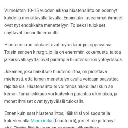
Viimeisten 10-15 vuoden aikana hiustensiirto on edennyt
kahdella merkittävällä tavalla. Ensinnäkin useammat ihmiset
ovat nyt ehdokkaita menettelyyn. Toiseksi tulokset
näyttävät luonnollisemmilta.
Hiustensiirron tulokset ovat myös kirurgin riippuvaisia.
Toisin sanoen kirurgit, joilla on enemmän kokemusta, taitoa
ja kärsivällisyyttä, ovat parempia hiustensiirron yhteydessä.
Jokainen, joka harkitsee hiustensiirtoa, on pidettävä
mielessä, että tämän menettelyn avulla voidaan saavuttaa
rajoituksia. Hiustensiirto ei voi tehdä hiuksillasi kuin se
kerran. Tämä leikkaus voi kuitenkin parantaa ulkonäköä, ja
monet ihmiset ovat tyytyväisiä tuloksiin.
Ennen kuin saat hiustensiirtoa, lääkärisi voi suositella
kokeilemalla
Minoxidilia
(finasteridi), jos et ole jo tehnyt