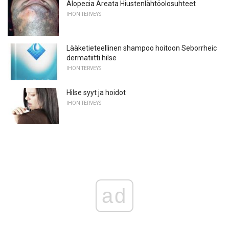
Alopecia Areata Hiustenlähtöolosuhteet
IHON TERVEYS
Lääketieteellinen shampoo hoitoon Seborrheic
dermatiitti hilse
IHON TERVEYS
Hilse syyt ja hoidot
IHON TERVEYS
ad