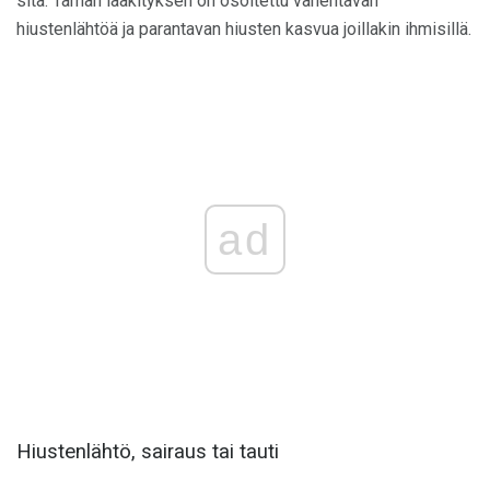
sitä. Tämän lääkityksen on osoitettu vähentävän
hiustenlähtöä ja parantavan hiusten kasvua joillakin ihmisillä.
ad
Hiustenlähtö, sairaus tai tauti