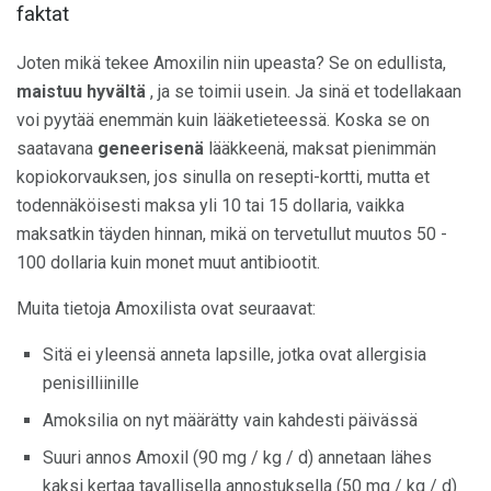
faktat
Joten mikä tekee Amoxilin niin upeasta? Se on edullista,
maistuu hyvältä
, ja se toimii usein. Ja sinä et todellakaan
voi pyytää enemmän kuin lääketieteessä. Koska se on
saatavana
geneerisenä
lääkkeenä, maksat pienimmän
kopiokorvauksen, jos sinulla on resepti-kortti, mutta et
todennäköisesti maksa yli 10 tai 15 dollaria, vaikka
maksatkin täyden hinnan, mikä on tervetullut muutos 50 -
100 dollaria kuin monet muut antibiootit.
Muita tietoja Amoxilista ovat seuraavat:
Sitä ei yleensä anneta lapsille, jotka ovat allergisia
penisilliinille
Amoksilia on nyt määrätty vain kahdesti päivässä
Suuri annos Amoxil (90 mg / kg / d) annetaan lähes
kaksi kertaa tavallisella annostuksella (50 mg / kg / d)