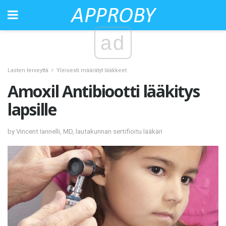
ad
Lasten terveyttä
Yleisesti määrätyt lääkkeet
Amoxil Antibiootti lääkitys
lapsille
by Vincent Iannelli, MD, lautakunnan sertifioitu lääkäri