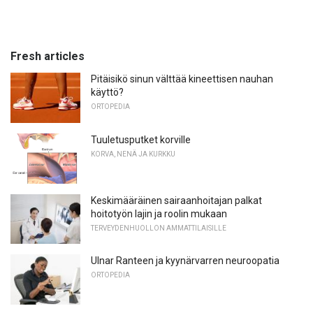
Fresh articles
Pitäisikö sinun välttää kineettisen nauhan
käyttö?
ORTOPEDIA
Tuuletusputket korville
KORVA, NENÄ JA KURKKU
Keskimääräinen sairaanhoitajan palkat
hoitotyön lajin ja roolin mukaan
TERVEYDENHUOLLON AMMATTILAISILLE
Ulnar Ranteen ja kyynärvarren neuroopatia
ORTOPEDIA