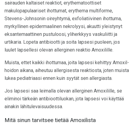
sairauden kaltaiset reaktiot, erythematoottiset
makulopapulaariset ihottumat, erythema multiforme,
Stevens-Johnsonin oireyhtymä, exfoliatiivinen ihottuma,
myrkyllinen epidermaalinen nekrolyysi, akuutti yleistynyt
eksantemaattinen pustuloosi, yliherkkyys vaskuliitti ja
urtikaria. Lopeta antibiootti ja soita lapsesi puoleen, jos
luulet lapsellesi olevan allerginen reaktio Amoxilille.
Muista, ettet kaikki ihottumaa, joita lapsesi kehittyy Amoxil-
hoidon aikana, aiheutuu allergisesta reaktiosta, joten muista
lukea pediatriaasi ennen kuin syytät sen allergiasta.
Jos lapsesi saa leimalla olevan allerginen Amoxilille, se
eliminoi tärkeän antibioottiluokan, jota lapsesi voi käyttää
ainakin lähitulevaisuudessa.
Mitä sinun tarvitsee tietää Amoxilista