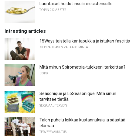
Luontaiset hoidot insuliiniresistenssille
TYYPIN 2 DIABETES
Intresting articles
15Ways taistella kantapukkia ja istukan fasciitis
KILPIRAUHASEN VAJAATOIMINTA
Mitä minun Spirometria-tulokseni tarkoittaa?
COPD
Seasonique ja LoSeasonique: Mitä sinun
tarvitsee tietää
SEKSUAALITERVEYS
Talon puhelu leikkaa kustannuksia ja säästää
elämää
TERVEYSVAKUUTUS