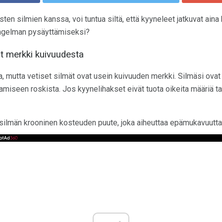
ten silmien kanssa, voi tuntua siltä, ​​että kyyneleet jatkuvat aina
ongelman pysäyttämiseksi?
t merkki kuivuudesta
, mutta vetiset silmät ovat usein kuivuuden merkki. Silmäsi ovat
tamiseen roskista. Jos kyynelihakset eivät tuota oikeita määriä tai
silmän krooninen kosteuden puute, joka aiheuttaa epämukavuutta