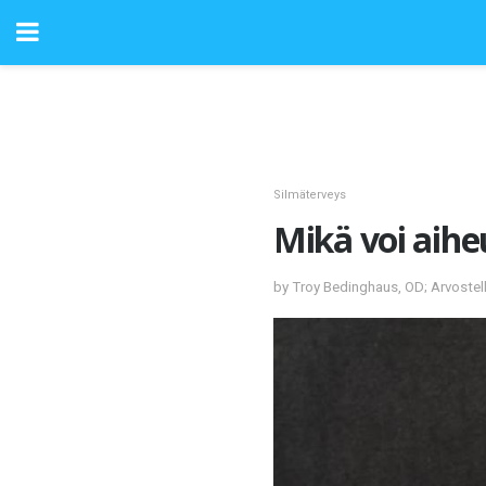
Silmäterveys
Mikä voi aihe
by Troy Bedinghaus, OD; Arvostel