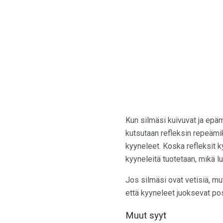
Kun silmäsi kuivuvat ja epämi
kutsutaan refleksin repeämik
kyyneleet. Koska refleksit k
kyyneleitä tuotetaan, mikä l
Jos silmäsi ovat vetisiä, mut
että kyyneleet juoksevat posk
Muut syyt