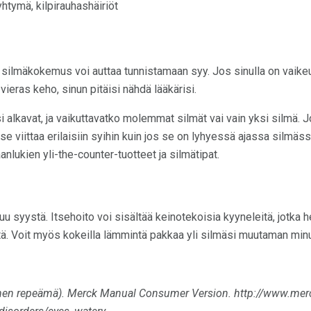
tymä, kilpirauhashäiriöt
 silmäkokemus voi auttaa tunnistamaan syy. Jos sinulla on vaikeu
n vieras keho, sinun pitäisi nähdä lääkärisi.
i alkavat, ja vaikuttavatko molemmat silmät vai vain yksi silmä. Jo
se viittaa erilaisiin syihin kuin jos se on lyhyessä ajassa silmäs
aanlukien yli-the-counter-tuotteet ja silmätipat.
uu syystä. Itsehoito voi sisältää keinotekoisia kyyneleitä, jotka he
tä. Voit myös kokeilla lämmintä pakkaa yli silmäsi muutaman minu
inen repeämä).
Merck Manual Consumer Version.
http://www.me