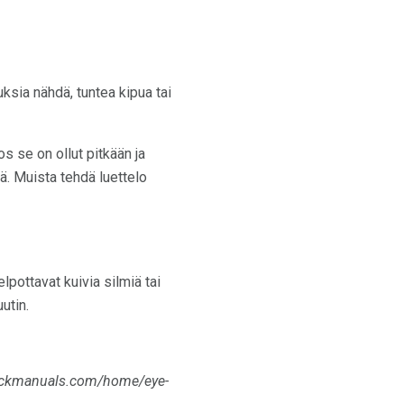
ksia nähdä, tuntea kipua tai
s se on ollut pitkään ja
sä. Muista tehdä luettelo
lpottavat kuivia silmiä tai
utin.
rckmanuals.com/home/eye-