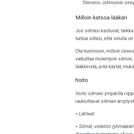
Stevens-Johnsonin oireyh
Milloin katsoa lääkäri
Jos silmäsi kastuvat, tarkka
tuntua siltäsi, että sinulla o
Ota huomioon, milloin oirees
vaikuttaa molempiin silmiin, 
lääkkeistä, joita käytät, muk
hoito
Hoito silmien ympärillä riipp
rauhoittavat silmien ärsytys
> Lähteet:
> Silmät, vedetön (ylimäärä