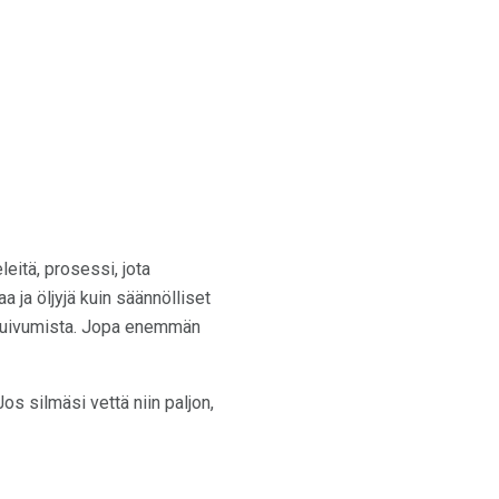
leitä, prosessi, jota
ja öljyjä kuin säännölliset
n kuivumista. Jopa enemmän
os silmäsi vettä niin paljon,