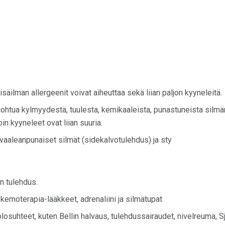
isäilman allergeenit voivat aiheuttaa sekä liian paljon kyyneleitä.
ohtua kylmyydestä, tuulesta, kemikaaleista, punastuneista silmäri
oin kyyneleet ovat liian suuria.
 vaaleanpunaiset silmät (sidekalvotulehdus) ja sty
n tulehdus.
kemoterapia-lääkkeet, adrenaliini ja silmätupat
olosuhteet, kuten Bellin halvaus, tulehdussairaudet, nivelreuma, S