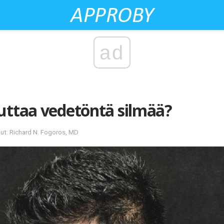
ad
uttaa vedetöntä silmää?
lut: Richard N. Fogoros, MD