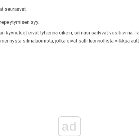
t seuraavat:
 repeytymisen syy.
n kyyneleet eivät tyhjennä oikein, silmäsi säilyvät vesitiiviinä. T
imennystä silmäluomista, jotka eivät salli luonnollista vilkkua a
ad