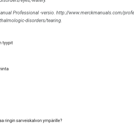
isorders/eyes,-watery.
nual Professional -versio.
http://www.merckmanuals.com/profes
halmologic-disorders/tearing.
 tyypit
minta
aa ringin sarveiskalvon ympärille?