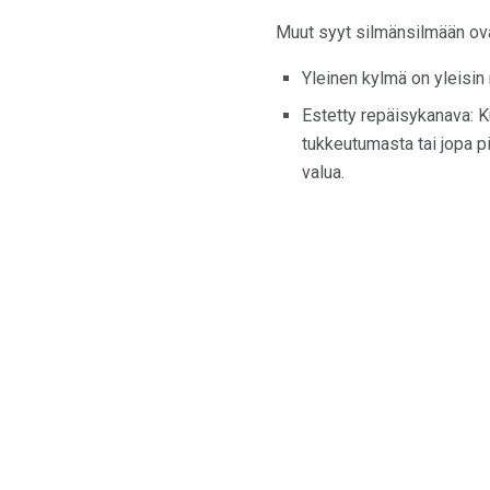
Muut syyt silmänsilmään ova
Yleinen kylmä on yleisin
Estetty repäisykanava: Ku
tukkeutumasta tai jopa p
valua.