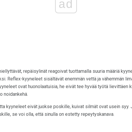
ad
ellyttävät, repäisylinät reagoivat tuottamalla suuria määriä kyyne
si. Reflex-kyyneleet sisältävät enemmän vettä ja vähemmän limaa 
yyneleet ovat huonolaatuisia, he eivät tee hyvää työtä lievittäe
uo noidankehä.
ta kyyneleet eivät juokse poskille, kuivat silmät ovat usein syy. J
ille, se voi olla, että sinulla on estetty repeytyskanava.