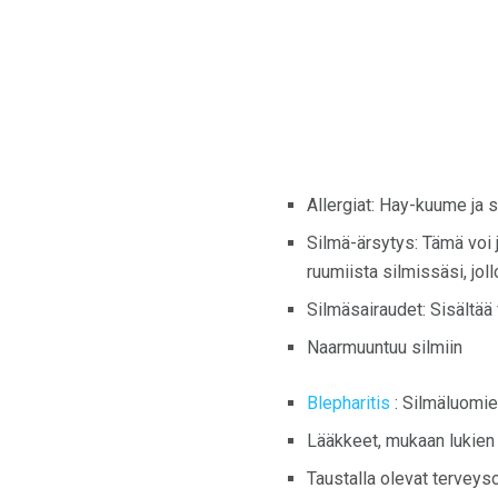
Allergiat: Hay-kuume ja s
Silmä-ärsytys: Tämä voi j
ruumiista silmissäsi, joll
Silmäsairaudet: Sisältää
Naarmuuntuu silmiin
Blepharitis
: Silmäluomie
Lääkkeet, mukaan lukien 
Taustalla olevat terveys