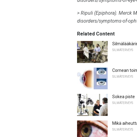
disorders/symptoms-of-eye-d
> Ripuli (Epiphora).
Merck Ma
disorders/symptoms-of-opht
Related Content
Silmälääkärin
SILMÄTERVEYS
Cornean toi
SILMÄTERVEYS
Sokea piste
SILMÄTERVEYS
Mikä aiheutt
SILMÄTERVEYS