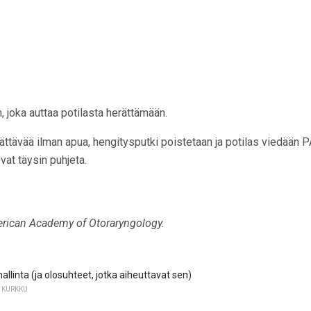
, joka auttaa potilasta herättämään.
ättävää ilman apua, hengitysputki poistetaan ja potilas viedään 
at täysin puhjeta.
rican Academy of Otoraryngology.
allinta (ja olosuhteet, jotka aiheuttavat sen)
 KURKKU