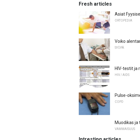
Fresh articles
Asiat Fyysis
ORTOPEDIA
Voiko alenta
SYÖPÄ
HIV-testit ja 
HIV / AIDS
Pulse-oksime
COPD
Muodikas ja 
VAMMAISUUS
Intresting articles