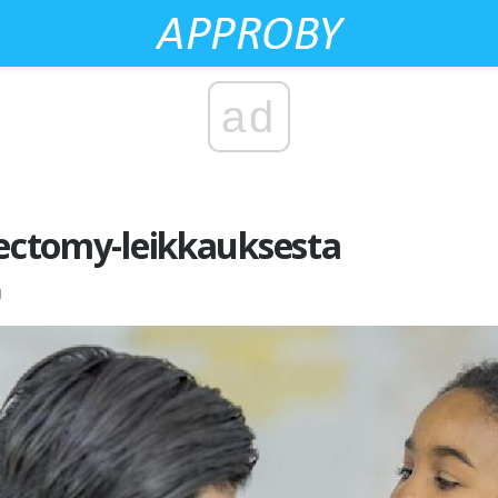
ad
lectomy-leikkauksesta
N