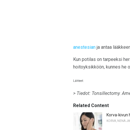
anestesian
ja antaa lääkkeen
Kun potilas on tarpeeksi her
hoitoyksikköön, kunnes he ov
Lähteet:
> Tiedot: Tonsillectomy.
Ame
Related Content
Korva-kivun h
KORVA, NENÄ JA