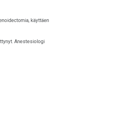
denoidectomia, käyttäen
ättynyt. Anestesiologi