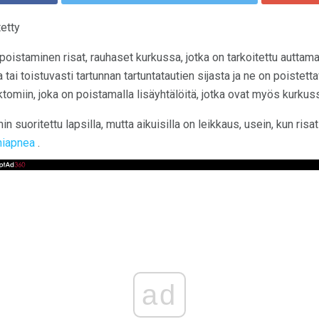
etty
poistaminen risat, rauhaset kurkussa, jotka on tarkoitettu auttam
 tai toistuvasti tartunnan tartuntatautien sijasta ja ne on poistett
omiin, joka on poistamalla lisäyhtälöitä, jotka ovat myös kurkus
 suoritettu lapsilla, mutta aikuisilla on leikkaus, usein, kun risat
niapnea
.
ad