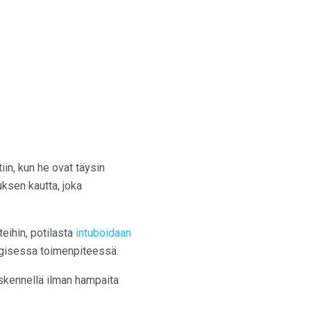
tiin, kun he ovat täysin
uksen kautta, joka
eihin, potilasta
intuboidaan
urgisessa toimenpiteessä.
yöskennellä ilman hampaita