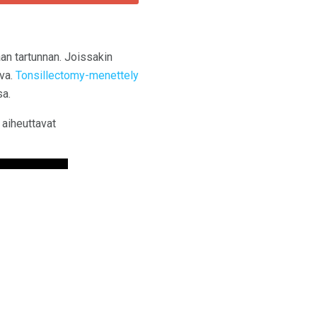
aan tartunnan. Joissakin
ava.
Tonsillectomy-menettely
sa.
 aiheuttavat