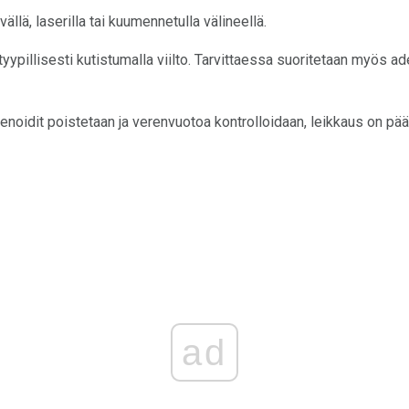
ävällä, laserilla tai kuumennetulla välineellä.
yypillisesti kutistumalla viilto. Tarvittaessa suoritetaan myös a
denoidit poistetaan ja verenvuotoa kontrolloidaan, leikkaus on pä
ad