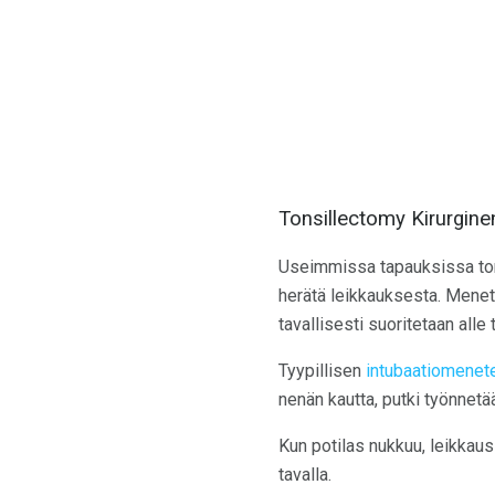
Tonsillectomy Kirurgine
Useimmissa tapauksissa to
herätä leikkauksesta. Mene
tavallisesti suoritetaan alle 
Tyypillisen
intubaatiomenet
nenän kautta, putki työnnetä
Kun potilas nukkuu, leikkaus 
tavalla.