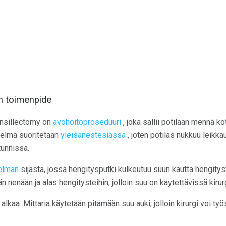
n toimenpide
nsillectomy on
avohoitoproseduuri
, joka sallii potilaan mennä ko
telmä suoritetaan
yleisanestesiassa
, joten potilas nukkuu leikka
tunnissa.
elmän
sijasta, jossa hengitysputki kulkeutuu suun kautta hengityst
än nenään ja alas hengitysteihin, jolloin suu on käytettävissä kir
alkaa. Mittaria käytetään pitämään suu auki, jolloin kirurgi voi t