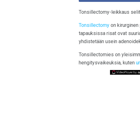
Tonsillectomy-leikkaus selit
Tonsillectomy
on kirurginen 
tapauksissa risat ovat suuria
yhdistetään usein adenoidekt
Tonsillectomies on yleisimmin
hengitysvaikeuksia, kuten
u