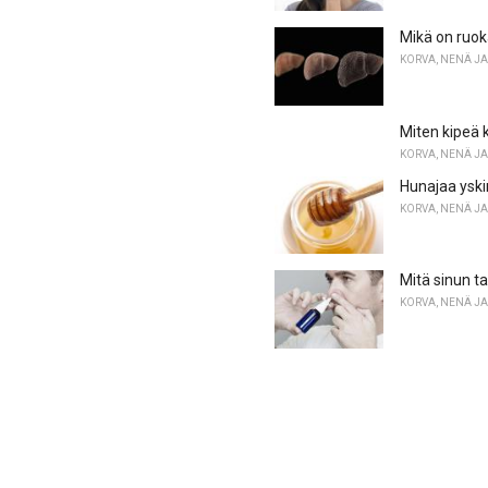
Mikä on ruok
KORVA, NENÄ JA
Miten kipeä k
KORVA, NENÄ JA
Hunajaa yski
KORVA, NENÄ JA
Mitä sinun t
KORVA, NENÄ JA