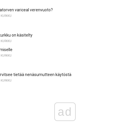
atorven variceal verenvuoto?
 KURKKU
urkku on käsitelty
 KURKKU
miselle
 KURKKU
arvitsee tietää nenäsumutteen käytöstä
 KURKKU
ad