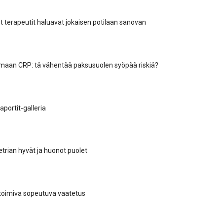
et terapeutit haluavat jokaisen potilaan sanovan
maan CRP: tä vähentää paksusuolen syöpää riskiä?
raportit-galleria
trian hyvät ja huonot puolet
toimiva sopeutuva vaatetus