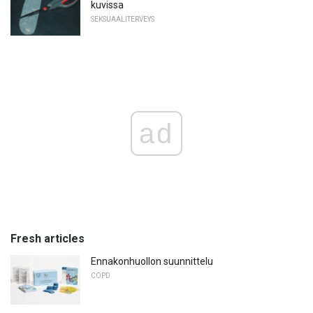
kuvissa
SEKSUAALITERVEYS
ad
Fresh articles
Ennakonhuollon suunnittelu
COPD