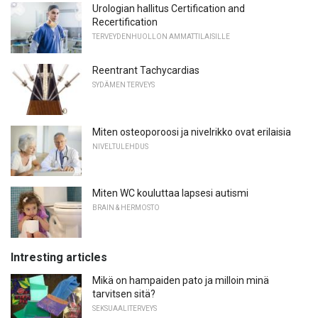
Urologian hallitus Certification and
Recertification
TERVEYDENHUOLLON AMMATTILAISILLE
Reentrant Tachycardias
SYDÄMEN TERVEYS
Miten osteoporoosi ja nivelrikko ovat erilaisia
NIVELTULEHDUS
Miten WC kouluttaa lapsesi autismi
BRAIN & HERMOSTO
Intresting articles
Mikä on hampaiden pato ja milloin minä
tarvitsen sitä?
SEKSUAALITERVEYS