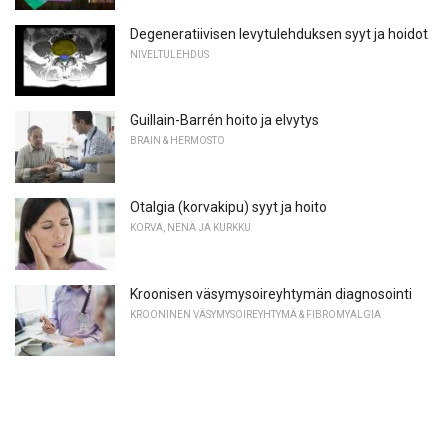
Degeneratiivisen levytulehduksen syyt ja hoidot
NIVELTULEHDUS
Guillain-Barrén hoito ja elvytys
BRAIN & HERMOSTO
Otalgia (korvakipu) syyt ja hoito
KORVA, NENÄ JA KURKKU
Kroonisen väsymysoireyhtymän diagnosointi
KROONINEN VÄSYMYSOIREYHTYMÄ & FIBROMYALGIA