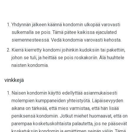
Yhdynnän jälkeen käännä kondomin ulkopää varovasti
sulkemalla se pois. Tämä pätee kaikissa ejaculated
siemennesteessä. Vedä kondomia varovasti kehosta.
Kierrä kierretty kondomi joihinkin kudoksiin tai pakettiin,
johon se tuli, ja heittää se pois roskakoriin. Älä huuhtele
naisten kondomia.
vinkkejä
Naisen kondomin käyttö edellyttää asianmukaisesti
molempien kumppaneiden yhteistyötä. Läpäisevyyden
aikana on tärkeää, että mies varmistaa, että hän lisää
peniksensä kondomiin. Jotkut miehet huomaavat, että on
parempaa kosketuskohtaista palautetta, jos ne pääsevät
kosketuksiin kondomin ja emättimen seinän väliin. Tämä