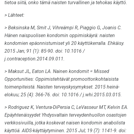
tietoa siitä, onko tämä naisten turvallinen ja tehokas käyttö.
> Lähteet:
> Beksinska M, Smit J, Vihreämpi R, Piaggio G, Joanis C.
Hänen naispuolisen kondomin oppimiskäyrä: naisten
kondomien epäonnistumiset yli 20 käyttökerralla.
Ehkäisy.
2015 Jan; 91 (1): 85-90.
doi: 10.1016 /
j.contraception.2014.09.011.
> Maksut JL, Eaton LA.
Nainen kondomit = Missed
Opportunities: Oppimistehtävät promoottorikohtaisista
toimenpiteistä.
Naisten terveyskysymykset.
2015 heinä-
elokuu; 25 (4): 366-76.
doi: 10.1016 / j.whi.2015.03.015.
> Rodriguez K, Ventura-DiPersia C, LeVasseur MT, Kelvin EA.
Epäyhtenäisyydet Yhdysvaltain terveydenhuollon osastojen
verkkosivuilla, jotka koskevat naisen kondomin anabolista
käyttöä.
AIDS-käyttäytyminen.
2015 Jul; 19 (7): 1141-9.
doi: