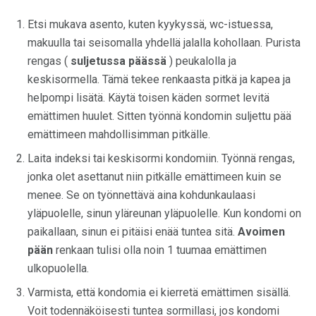
Etsi mukava asento, kuten kyykyssä, wc-istuessa,
makuulla tai seisomalla yhdellä jalalla kohollaan. Purista
rengas (
suljetussa päässä
) peukalolla ja
keskisormella. Tämä tekee renkaasta pitkä ja kapea ja
helpompi lisätä. Käytä toisen käden sormet levitä
emättimen huulet. Sitten työnnä kondomin suljettu pää
emättimeen mahdollisimman pitkälle.
Laita indeksi tai keskisormi kondomiin. Työnnä rengas,
jonka olet asettanut niin pitkälle emättimeen kuin se
menee. Se on työnnettävä aina kohdunkaulaasi
yläpuolelle, sinun yläreunan yläpuolelle. Kun kondomi on
paikallaan, sinun ei pitäisi enää tuntea sitä.
Avoimen
pään
renkaan tulisi olla noin 1 tuumaa emättimen
ulkopuolella.
Varmista, että kondomia ei kierretä emättimen sisällä.
Voit todennäköisesti tuntea sormillasi, jos kondomi