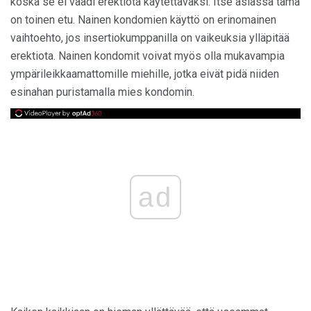
koska se ei vaadi erektiota käytettäväksi. Itse asiassa tämä
on toinen etu. Nainen kondomien käyttö on erinomainen
vaihtoehto, jos insertiokumppanilla on vaikeuksia ylläpitää
erektiota. Nainen kondomit voivat myös olla mukavampia
ympärileikkaamattomille miehille, jotka eivät pidä niiden
esinahan puristamalla mies kondomin.
ad