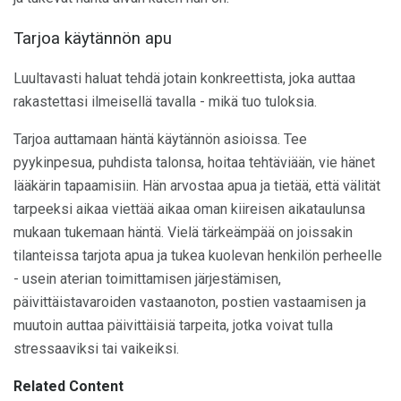
Tarjoa käytännön apu
Luultavasti haluat tehdä jotain konkreettista, joka auttaa
rakastettasi ilmeisellä tavalla - mikä tuo tuloksia.
Tarjoa auttamaan häntä käytännön asioissa. Tee
pyykinpesua, puhdista talonsa, hoitaa tehtäviään, vie hänet
lääkärin tapaamisiin. Hän arvostaa apua ja tietää, että välität
tarpeeksi aikaa viettää aikaa oman kiireisen aikataulunsa
mukaan tukemaan häntä. Vielä tärkeämpää on joissakin
tilanteissa tarjota apua ja tukea kuolevan henkilön perheelle
- usein aterian toimittamisen järjestämisen,
päivittäistavaroiden vastaanoton, postien vastaamisen ja
muutoin auttaa päivittäisiä tarpeita, jotka voivat tulla
stressaaviksi tai vaikeiksi.
Related Content