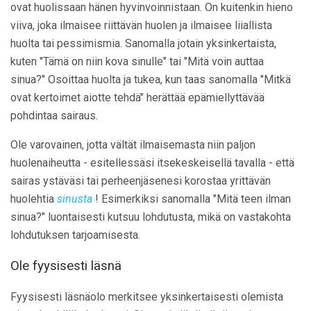
ovat huolissaan hänen hyvinvoinnistaan. On kuitenkin hieno
viiva, joka ilmaisee riittävän huolen ja ilmaisee liiallista
huolta tai pessimismia. Sanomalla jotain yksinkertaista,
kuten "Tämä on niin kova sinulle" tai "Mitä voin auttaa
sinua?" Osoittaa huolta ja tukea, kun taas sanomalla "Mitkä
ovat kertoimet aiotte tehdä" herättää epämiellyttävää
pohdintaa sairaus.
Ole varovainen, jotta vältät ilmaisemasta niin paljon
huolenaiheutta - esitellessäsi itsekeskeisellä tavalla - että
sairas ystäväsi tai perheenjäsenesi korostaa yrittävän
huolehtia
sinusta
! Esimerkiksi sanomalla "Mitä teen ilman
sinua?" luontaisesti kutsuu lohdutusta, mikä on vastakohta
lohdutuksen tarjoamisesta.
Ole fyysisesti läsnä
Fyysisesti läsnäolo merkitsee yksinkertaisesti olemista