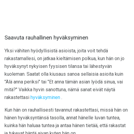
Saavuta rauhallinen hyväksyminen
Yksi vähiten hyödyllisistä asioista, joita voit tehdä
rakastamallesi, on jatkaa kieltämisen polkua, kun hän on jo
hyväksynyt nykyisen fyysisen tilansa tai lähestyvän
kuoleman. Saatat olla kiusaus sanoa sellaisia ​​asioita kuin
"Älä anna periksi" tai "Et anna tämän asian lyödä sinua, vai
mitä?" Vaikka hyvin sanottuna, nämä sanat eivät näytä
rakastettasi
hyväksyminen
.
Kun hän on rauhallisesti tavannut rakastettasi, missä hän on
hänen hyväksyntänsä tasolla, annat hänelle luvan tuntea,
kuinka hän haluaa tuntea ja antaa hänen tietää, että rakastat
ja tukevat häntä aivan kuten hän on.