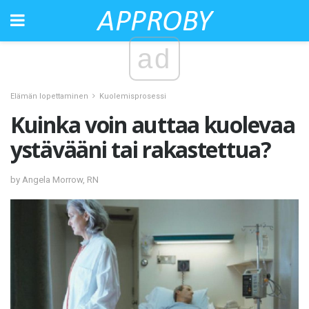
ad
Elämän lopettaminen
Kuolemisprosessi
Kuinka voin auttaa kuolevaa
ystävääni tai rakastettua?
by Angela Morrow, RN