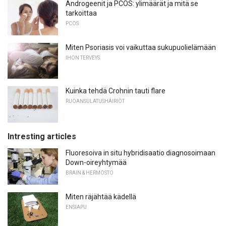
Androgeenit ja PCOS: ylimäärät ja mitä se
tarkoittaa
PCOS
Miten Psoriasis voi vaikuttaa sukupuolielämään
IHON TERVEYS
Kuinka tehdä Crohnin tauti flare
RUOANSULATUSHÄIRIÖT
Intresting articles
Fluoresoiva in situ hybridisaatio diagnosoimaan
Down-oireyhtymää
BRAIN & HERMOSTO
Miten räjähtää kädellä
ENSIAPU