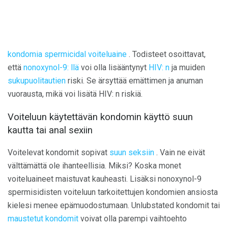
kondomia
spermicidal voiteluaine
. Todisteet osoittavat,
että
nonoxynol-9: llä
voi olla lisääntynyt
HIV: n
ja muiden
sukupuolitautien
riski. Se ärsyttää emättimen ja anuman
vuorausta, mikä voi lisätä HIV: n riskiä.
Voiteluun käytettävän kondomin käyttö suun
kautta tai anal sexiin
Voitelevat kondomit sopivat
suun seksiin
. Vain ne eivät
välttämättä ole ihanteellisia. Miksi? Koska monet
voiteluaineet maistuvat kauheasti. Lisäksi nonoxynol-9
spermisidisten voiteluun tarkoitettujen kondomien ansiosta
kielesi menee epämuodostumaan. Unlubstated kondomit tai
maustetut kondomit
voivat olla parempi vaihtoehto