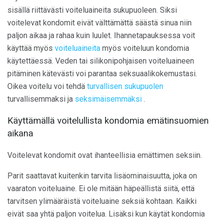
sisällä riittävästi voiteluaineita sukupuoleen. Siksi
voitelevat kondomit eivät välttämättä säästä sinua niin
paljon aikaa ja rahaa kuin luulet. Ihannetapauksessa voit
käyttää myös
voiteluaineita
myös voiteluun kondomia
käytettäessä. Veden tai silikonipohjaisen voiteluaineen
pitäminen kätevästi voi parantaa seksuaalikokemustasi.
Oikea voitelu voi tehdä
turvallisen sukupuolen
turvallisemmaksi ja
seksimäisemmäksi
.
Käyttämällä voitelullista kondomia emätinsuomien
aikana
Voitelevat kondomit ovat ihanteellisia emättimen seksiin.
Parit saattavat kuitenkin tarvita lisäominaisuutta, joka on
vaaraton voiteluaine. Ei ole mitään häpeällistä siitä, että
tarvitsen ylimääräistä voiteluaine seksiä kohtaan. Kaikki
eivät saa yhtä paljon voitelua. Lisäksi kun käytät kondomia