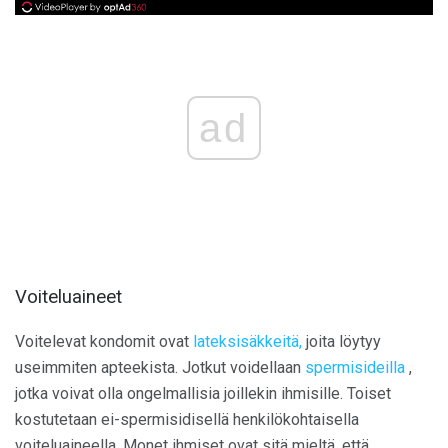
ad
Voiteluaineet
Voitelevat kondomit ovat
lateksisäkkeitä,
joita löytyy
useimmiten apteekista. Jotkut voidellaan
spermisideilla
,
jotka voivat olla ongelmallisia joillekin ihmisille. Toiset
kostutetaan ei-spermisidisellä henkilökohtaisella
voiteluaineella. Monet ihmiset ovat sitä mieltä, että