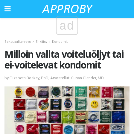
ad
Seksuaaliterveys
Ehkäisy
Kondomit
Milloin valita voiteluöljyt tai
ei-voitelevat kondomit
by Elizabeth Boskey, PhD; Arvostellut: Susan Olender, MD