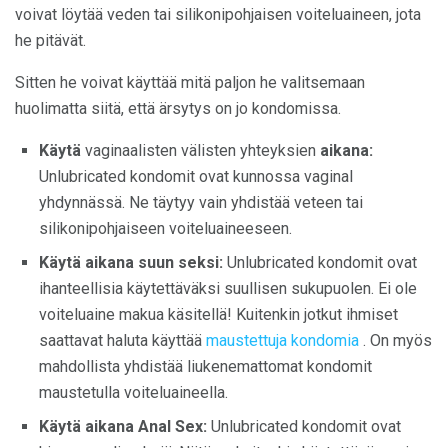
voivat löytää veden tai silikonipohjaisen voiteluaineen, jota
he pitävät.
Sitten he voivat käyttää mitä paljon he valitsemaan
huolimatta siitä, että ärsytys on jo kondomissa.
Käytä
vaginaalisten välisten yhteyksien
aikana:
Unlubricated kondomit ovat kunnossa vaginal
yhdynnässä. Ne täytyy vain yhdistää veteen tai
silikonipohjaiseen voiteluaineeseen.
Käytä aikana suun seksi:
Unlubricated kondomit ovat
ihanteellisia käytettäväksi suullisen sukupuolen. Ei ole
voiteluaine makua käsitellä! Kuitenkin jotkut ihmiset
saattavat haluta käyttää
maustettuja kondomia
. On myös
mahdollista yhdistää liukenemattomat kondomit
maustetulla voiteluaineella.
Käytä aikana Anal Sex:
Unlubricated kondomit ovat