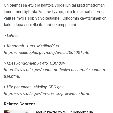
On olemassa etuja ja haittoja voidellun tai lujattamattoman
kondomin käytöstä. Valitse tyyppi, joka toimii parhaiten ja
valitse myös sopiva voiteluaine. Kondomin käyttäminen on
tärkeä tapa suojella itseäsi ja kumppanisi.
> Lähteet:
> Kondomit - uros.
MedlinePlus.
https://medlineplus.gov/ency/article/004001.htm.
> Mies kondomien käyttö.
CDC.gov.
https://www.cdc.gov/condomeffectiveness/male-condom-
use.html.
> HIV-perusteet - ehkäisy.
CDC.gov.
https://www.cdc.gov/hiv/basics/prevention.html.
Related Content
Lisäöljyn käyttö voiteluun kondomeilla