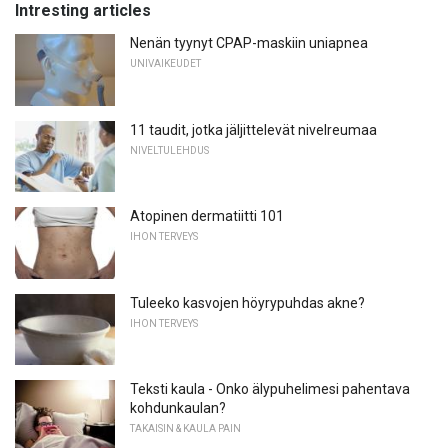
Intresting articles
Nenän tyynyt CPAP-maskiin uniapnea
UNIVAIKEUDET
11 taudit, jotka jäljittelevät nivelreumaa
NIVELTULEHDUS
Atopinen dermatiitti 101
IHON TERVEYS
Tuleeko kasvojen höyrypuhdas akne?
IHON TERVEYS
Teksti kaula - Onko älypuhelimesi pahentava
kohdunkaulan?
TAKAISIN & KAULA PAIN