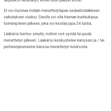
tarpeeksi herättänyt, ennen kuin pääset kotiin.
Et voi muistaa mitään menettelytapaa sedaatiolääkkeen
vaikutuksen vuoksi. Sinulla voi olla hieman kurkkukipua
toimenpiteen jälkeen, joka voi kestää jopa 24 tuntia.
Lääkärisi kertoo sinulle, milloin voit syödä tai juoda
menettelyn jälkeen. Lääkärisi keskustelee kanssasi ja / tai
perheenjäsenenne kanssa menettelyn tuloksista.