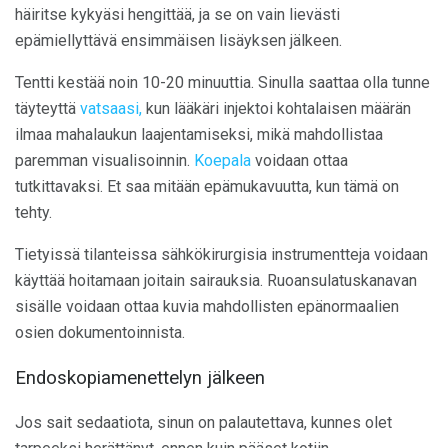
häiritse kykyäsi hengittää, ja se on vain lievästi
epämiellyttävä ensimmäisen lisäyksen jälkeen.
Tentti kestää noin 10-20 minuuttia. Sinulla saattaa olla tunne
täyteyttä
vatsaasi,
kun lääkäri injektoi kohtalaisen määrän
ilmaa mahalaukun laajentamiseksi, mikä mahdollistaa
paremman visualisoinnin.
Koepala
voidaan ottaa
tutkittavaksi. Et saa mitään epämukavuutta, kun tämä on
tehty.
Tietyissä tilanteissa sähkökirurgisia instrumentteja voidaan
käyttää hoitamaan joitain sairauksia. Ruoansulatuskanavan
sisälle voidaan ottaa kuvia mahdollisten epänormaalien
osien dokumentoinnista.
Endoskopiamenettelyn jälkeen
Jos sait sedaatiota, sinun on palautettava, kunnes olet