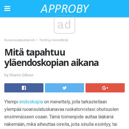
ad
Ruoansulatushäiriöt
Tentit ja menettelyt
Mitä tapahtuu
yläendoskopian aikana
by Sharon Gillson
Ylempi
endoskopia
on menettely, jolla tarkastellaan
ylempää ruoansulatuskanavaa ruokatorvistasi ohutsuolen
ensimmäiseen osaan. Tämä toimenpide auttaa lääkäriä
näkemään, mikä aiheuttaa oireita, joita sinulla esiintyy, tai