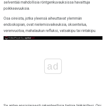
selventää mahdollisia röntgenkuvauksissa havaittuja
poikkeavuuksia.
Osa oireista, jotka yleensä aiheuttavat ylemmän
endoskopian, ovat nielemisvaikeuksia, oksentelua,
verenvuotoa, mahalaukun refluksi, vatsakipu tai rintakipu.
ad
Se antaa ensisijaisesti rakenteellisia tietoja lääkärillesi. Opi