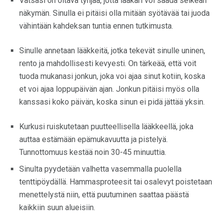
Vatsasi on oltava tyhjää, jotta lääkäri voi saada selkeän
näkymän. Sinulla ei pitäisi olla mitään syötävää tai juoda
vähintään kahdeksan tuntia ennen tutkimusta.
Sinulle annetaan lääkkeitä, jotka tekevät sinulle uninen,
rento ja mahdollisesti kevyesti. On tärkeää, että voit
tuoda mukanasi jonkun, joka voi ajaa sinut kotiin, koska
et voi ajaa loppupäivän ajan. Jonkun pitäisi myös olla
kanssasi koko päivän, koska sinun ei pidä jättää yksin.
Kurkusi ruiskutetaan puutteellisella lääkkeellä, joka
auttaa estämään epämukavuutta ja pistelyä.
Tunnottomuus kestää noin 30-45 minuuttia.
Sinulta pyydetään valhetta vasemmalla puolella
tenttipöydällä. Hammasproteesit tai osalevyt poistetaan
menettelystä niin, että puutuminen saattaa päästä
kaikkiin suun alueisiin.