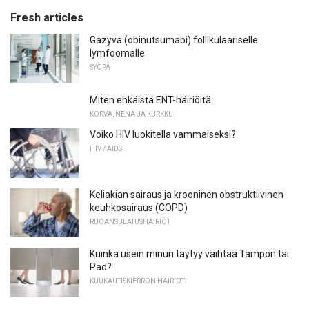
Fresh articles
Gazyva (obinutsumabi) follikulaariselle
lymfoomalle
SYÖPÄ
Miten ehkäistä ENT-häiriöitä
KORVA, NENÄ JA KURKKU
Voiko HIV luokitella vammaiseksi?
HIV / AIDS
Keliakian sairaus ja krooninen obstruktiivinen
keuhkosairaus (COPD)
RUOANSULATUSHÄIRIÖT
Kuinka usein minun täytyy vaihtaa Tampon tai
Pad?
KUUKAUTISKIERRON HÄIRIÖT