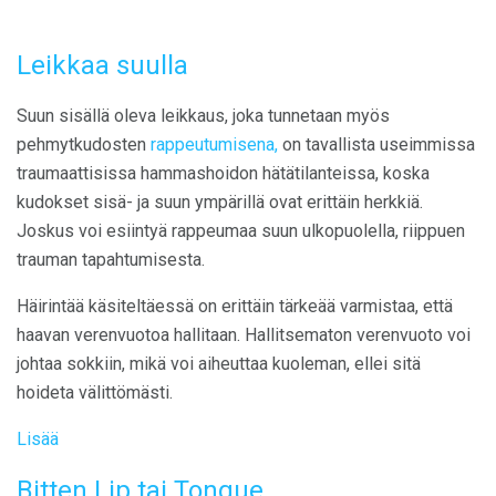
Leikkaa suulla
Suun sisällä oleva leikkaus, joka tunnetaan myös
pehmytkudosten
rappeutumisena,
on tavallista useimmissa
traumaattisissa hammashoidon hätätilanteissa, koska
kudokset sisä- ja suun ympärillä ovat erittäin herkkiä.
Joskus voi esiintyä rappeumaa suun ulkopuolella, riippuen
trauman tapahtumisesta.
Häirintää käsiteltäessä on erittäin tärkeää varmistaa, että
haavan verenvuotoa hallitaan. Hallitsematon verenvuoto voi
johtaa sokkiin, mikä voi aiheuttaa kuoleman, ellei sitä
hoideta välittömästi.
Lisää
Bitten Lip tai Tongue