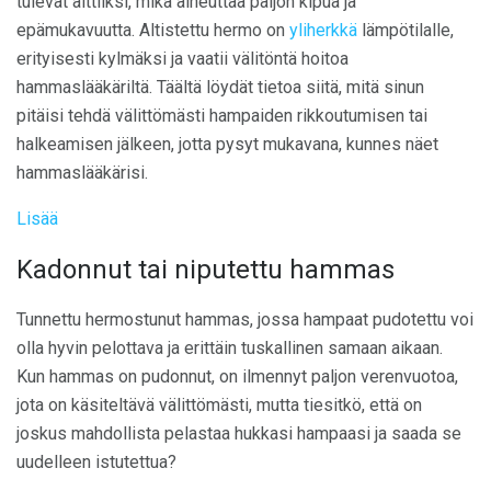
tulevat alttiiksi, mikä aiheuttaa paljon kipua ja
epämukavuutta. Altistettu hermo on
yliherkkä
lämpötilalle,
erityisesti kylmäksi ja vaatii välitöntä hoitoa
hammaslääkäriltä. Täältä löydät tietoa siitä, mitä sinun
pitäisi tehdä välittömästi hampaiden rikkoutumisen tai
halkeamisen jälkeen, jotta pysyt mukavana, kunnes näet
hammaslääkärisi.
Lisää
Kadonnut tai niputettu hammas
Tunnettu hermostunut hammas, jossa hampaat pudotettu voi
olla hyvin pelottava ja erittäin tuskallinen samaan aikaan.
Kun hammas on pudonnut, on ilmennyt paljon verenvuotoa,
jota on käsiteltävä välittömästi, mutta tiesitkö, että on
joskus mahdollista pelastaa hukkasi hampaasi ja saada se
uudelleen istutettua?