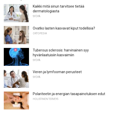
Kaikki mitä sinun tarvitsee tietää
dermatologiasta
SYÖPÄ
Ovatko lasten kasvavat kiput todellisia?
ORTOPEDIA
Tuberous sclerosis: harvinainen syy
hyvänlaatuisiin kasvaimiin
SYÖPÄ
Veren ja lymfooman perusteet
SYÖPÄ
Polariteetin ja energian tasapainotuksen edut
HOLISTINEN TERVEYS