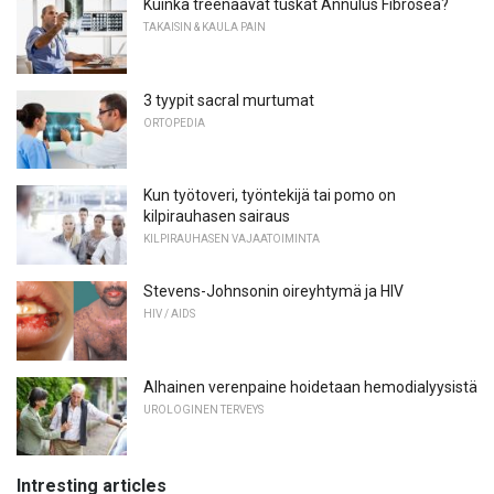
Kuinka treenaavat tuskat Annulus Fibrosea?
TAKAISIN & KAULA PAIN
3 tyypit sacral murtumat
ORTOPEDIA
Kun työtoveri, työntekijä tai pomo on
kilpirauhasen sairaus
KILPIRAUHASEN VAJAATOIMINTA
Stevens-Johnsonin oireyhtymä ja HIV
HIV / AIDS
Alhainen verenpaine hoidetaan hemodialyysistä
UROLOGINEN TERVEYS
Intresting articles