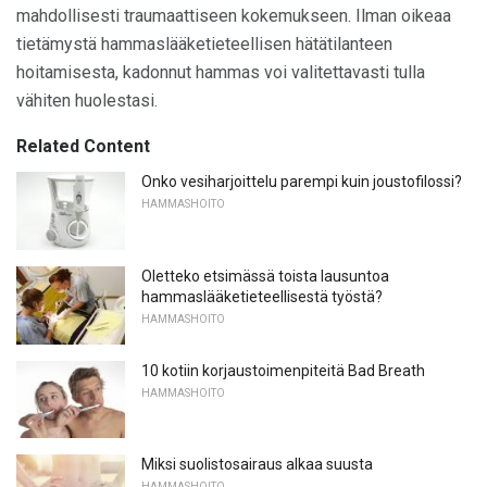
mahdollisesti traumaattiseen kokemukseen. Ilman oikeaa
tietämystä hammaslääketieteellisen hätätilanteen
hoitamisesta, kadonnut hammas voi valitettavasti tulla
vähiten huolestasi.
Related Content
Onko vesiharjoittelu parempi kuin joustofilossi?
HAMMASHOITO
Oletteko etsimässä toista lausuntoa
hammaslääketieteellisestä työstä?
HAMMASHOITO
10 kotiin korjaustoimenpiteitä Bad Breath
HAMMASHOITO
Miksi suolistosairaus alkaa suusta
HAMMASHOITO