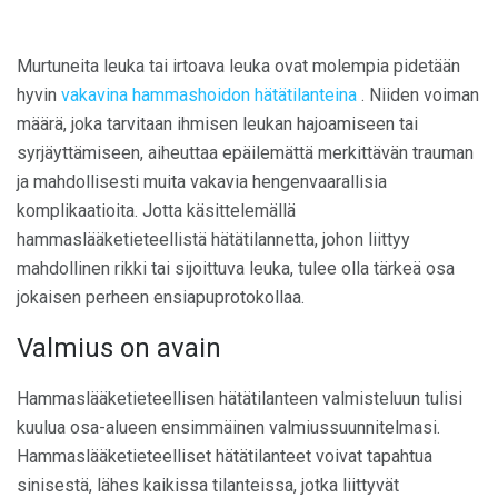
Murtuneita leuka tai irtoava leuka ovat molempia pidetään
hyvin
vakavina hammashoidon hätätilanteina
. Niiden voiman
määrä, joka tarvitaan ihmisen leukan hajoamiseen tai
syrjäyttämiseen, aiheuttaa epäilemättä merkittävän trauman
ja mahdollisesti muita vakavia hengenvaarallisia
komplikaatioita. Jotta käsittelemällä
hammaslääketieteellistä hätätilannetta, johon liittyy
mahdollinen rikki tai sijoittuva leuka, tulee olla tärkeä osa
jokaisen perheen ensiapuprotokollaa.
Valmius on avain
Hammaslääketieteellisen hätätilanteen valmisteluun tulisi
kuulua osa-alueen ensimmäinen valmiussuunnitelmasi.
Hammaslääketieteelliset hätätilanteet voivat tapahtua
sinisestä, lähes kaikissa tilanteissa, jotka liittyvät