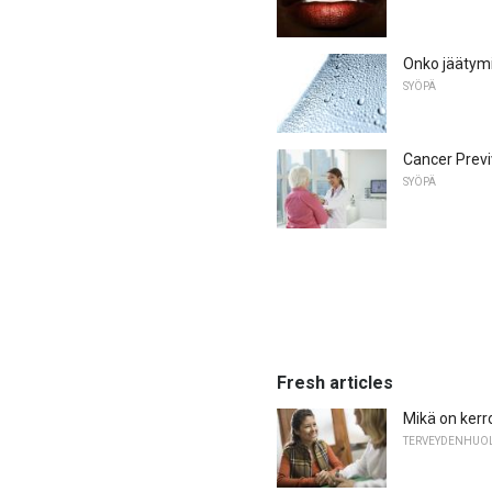
Onko jäätymi
SYÖPÄ
Cancer Previv
SYÖPÄ
Fresh articles
Mikä on kerr
TERVEYDENHUOL