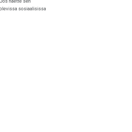
 Jos näette sen
olevissa sosiaalisissa