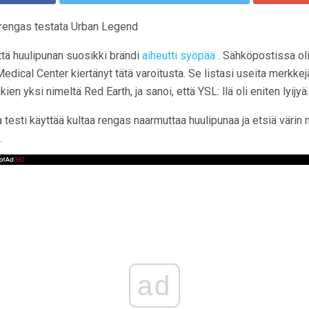
n rengas testata Urban Legend
ttä huulipunan suosikki brändi
aiheutti syöpää
. Sähköpostissa oli
edical Center kiertänyt tätä varoitusta. Se listasi useita merkkej
kien yksi nimeltä Red Earth, ja sanoi, että YSL: llä oli eniten lyijyä.
 testi käyttää kultaa rengas naarmuttaa huulipunaa ja etsiä väri
.
ad