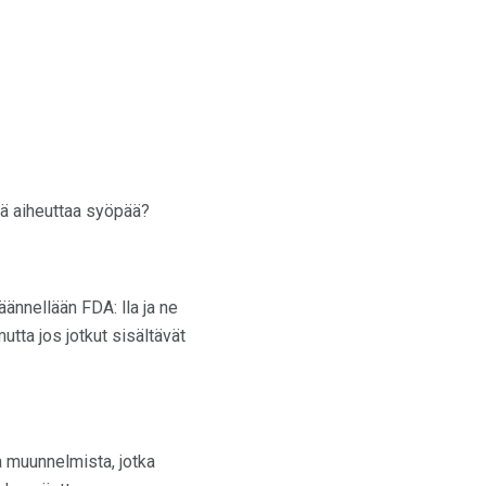
ämä aiheuttaa syöpää?
ännellään FDA: lla ja ne
mutta jos jotkut sisältävät
 muunnelmista, jotka