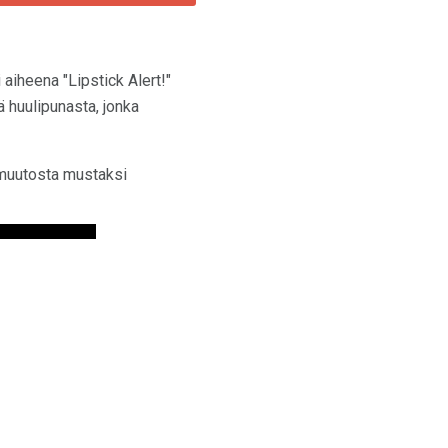
 aiheena "Lipstick Alert!"
ä huulipunasta, jonka
n muutosta mustaksi