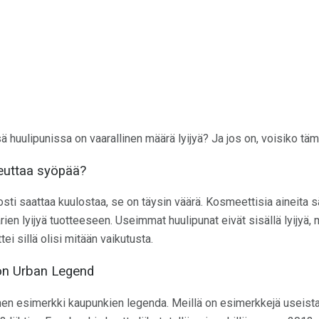
sä huulipunissa on vaarallinen määrä lyijyä? Ja jos on, voisiko t
heuttaa syöpää?
sti saattaa kuulostaa, se on täysin väärä. Kosmeettisia aineita sä
ärien lyijyä tuotteeseen. Useimmat huulipunat eivät sisällä lyijyä, 
ettei sillä olisi mitään vaikutusta.
 on Urban Legend
nen esimerkki kaupunkien legenda. Meillä on esimerkkejä useista