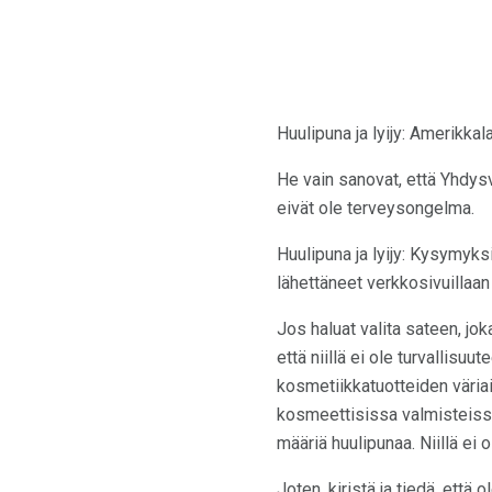
Huulipuna ja lyijy: Amerikka
He vain sanovat, että Yhdysva
eivät ole terveysongelma.
Huulipuna ja lyijy: Kysymyks
lähettäneet verkkosivuillaan
Jos haluat valita sateen, jok
että niillä ei ole turvallisu
kosmetiikkatuotteiden väriai
kosmeettisissa valmisteissa
määriä huulipunaa. Niillä ei o
Joten, kiristä ja tiedä, että 