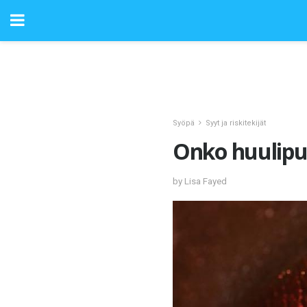
Syöpä
Syyt ja riskitekijät
Onko huulipu
by Lisa Fayed