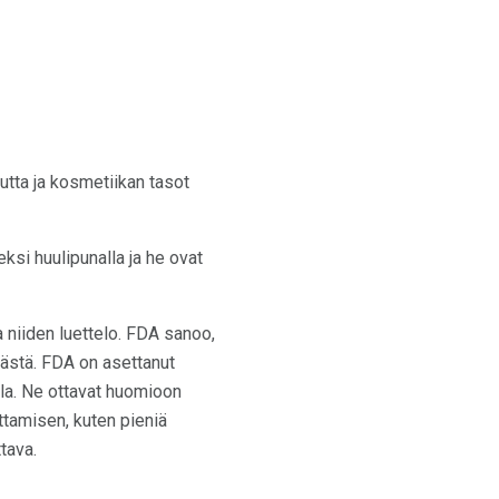
uutta ja kosmetiikan tasot
ksi huulipunalla ja he ovat
a niiden luettelo. FDA sanoo,
ärästä. FDA on asettanut
lla. Ne ottavat huomioon
tamisen, kuten pieniä
ttava.