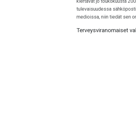
kiertävät jo toukokuusta 200
tulevaisuudessa sähköpostis
medioissa, niin tiedät sen o
Terveysviranomaiset va