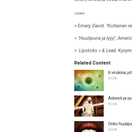
Lähteet:
> Emery, David.
"Kultainen re
> "Huulipuna ja lyijy", Amer
>: Lipsticks
> & Lead: Kysymy
Related Content
6 viruksia, j
SYÖPÄ
Asbesti ja s
SYÖPÄ
Onko huulip
SYÖPÄ