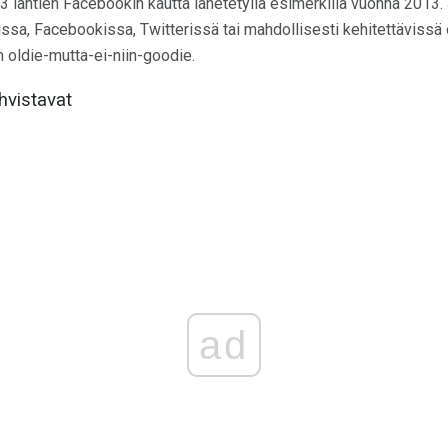
3 lähtien Facebookin kautta lähetetyllä esimerkillä vuonna 2013.
sa, Facebookissa, Twitterissä tai mahdollisesti kehitettävissä 
n oldie-mutta-ei-niin-goodie.
hvistavat
ad