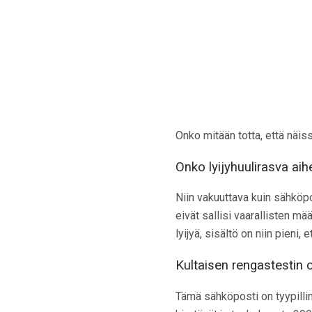
Onko mitään totta, että näis
Onko lyijyhuulirasva ai
Niin vakuuttava kuin sähköpo
eivät sallisi vaarallisten mä
lyijyä, sisältö on niin pieni, 
Kultaisen rengastestin
Tämä sähköposti on tyypilli