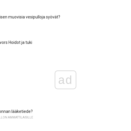
sen muovisia vesipulloja syövät?
ors Hoidot ja tuki
ad
onnan lääketiede?
LON AMMATTILAISILLE