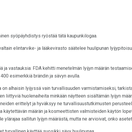
lainen syöpäyhdistys ryöstää tätä kaupunkilogaa.
ltain elintarvike- ja lääkevirasto säätelee huulipunan lyijypitois
iä ja vastauksia: FDA kehitti menetelmän lyijyn määrän testaamise
 400 esimerkkiä brändin ja sävyn avulla.
a on alhaisin lyijyssä vain turvallisuuden varmistamiseksi, tarkist
uteen liittyviä huolenaiheita minkään näytteen sisältämän lyijyn mä
neiden erittelyt ja hyväksyy ne turvallisuustutkimusten perustee
 käytettävän määrän ja kosmeettisten valmisteiden käytön lopet
le ylärajaa sallitun lyijyn määrästä, mutta ne arvioivat, onko asete
olet turvallinen käyttää suosikki sävy huulipunaa.