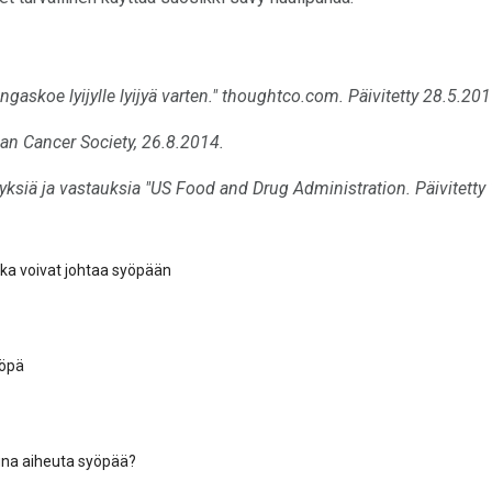
ngaskoe lyijylle lyijyä varten."
thoughtco.com.
Päivitetty 28.5.201
ican Cancer Society, 26.8.2014.
ksiä ja vastauksia "US Food and Drug Administration. Päivitetty
otka voivat johtaa syöpään
yöpä
una aiheuta syöpää?