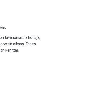
aan.
n tavanomaisia ​​hoitoja,
agnoosin aikaan. Ennen
an kehittää.