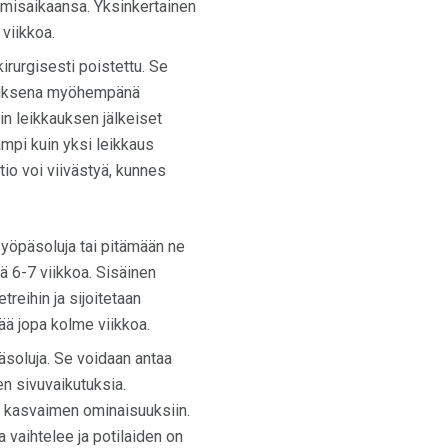
umisaikaansa. Yksinkertainen
viikkoa.
kirurgisesti poistettu. Se
ikkauksena myöhempänä
n leikkauksen jälkeiset
ampi kuin yksi leikkaus
io voi viivästyä, kunnes
yöpäsoluja tai pitämään ne
ä 6-7 viikkoa. Sisäinen
etreihin ja sijoitetaan
ää jopa kolme viikkoa.
soluja. Se voidaan antaa
en sivuvaikutuksia.
a kasvaimen ominaisuuksiin.
vaihtelee ja potilaiden on