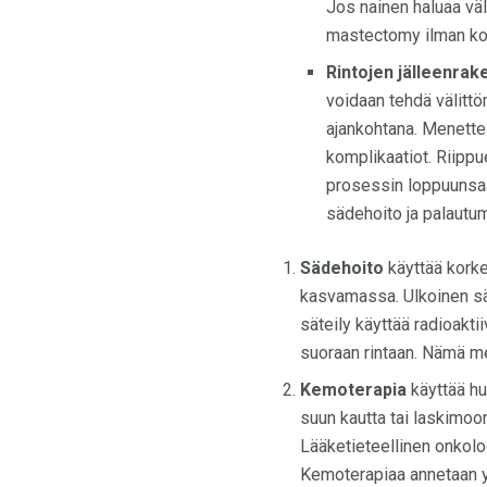
Jos nainen haluaa vä
mastectomy ilman komp
Rintojen jälleenrak
voidaan tehdä välittö
ajankohtana. Menette
komplikaatiot. Riippu
prosessin loppuunsaat
sädehoito ja palautum
Sädehoito
käyttää korke
kasvamassa. Ulkoinen säd
säteily käyttää radioaktii
suoraan rintaan. Nämä men
Kemoterapia
käyttää hu
suun kautta tai laskimoo
Lääketieteellinen onkol
Kemoterapiaa annetaan yl