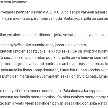
ka ovat levinneet.
alivaiheita käyttäen kirjaimia A, B ja C. Alhaisempi vaiheen nume
 kirjain merkitsee parempaa vaihetta. Rintasyöpä, jolla on samanl
tilas voi aloittaa standardihoidot, jotka voivat sisältää yhden ta
 rintasyövän hoitosuunnitelmaa, johon kuuluvat mm.
idetään rintojen säästäväksi leikkaukseksi. Se on syöpäkasvai
e suositellaan useimmiten potilaille, joilla on varhaisvaiheen ri
 prosessi, jota tavallisesti hoidetaan ambulatorisessa leikkau
 palautusaika ilman komplikaatioita, kuten kirurgisen kohdan ava
s puhtaiden marginaalien varmistamiseksi, on arvioitu palautumi
 edellyttää koko rinnan poistamista. Palautumisaika riippuu siitä
uunnetun radikaalin mastectomian. Kaksisuuntainen mastectomy 
tectomia vaatii yleensä kahden päivän sairaalahoidon, joka estää