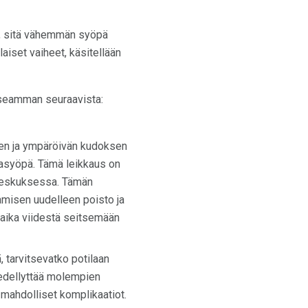
ro, sitä vähemmän syöpä
aiset vaiheet, käsitellään
i useamman seuraavista:
men ja ympäröivän kudoksen
ntasyöpä. Tämä leikkaus on
skeskuksessa. Tämän
amisen uudelleen poisto ja
saika viidestä seitsemään
, tarvitsevatko potilaan
edellyttää molempien
 mahdolliset komplikaatiot.