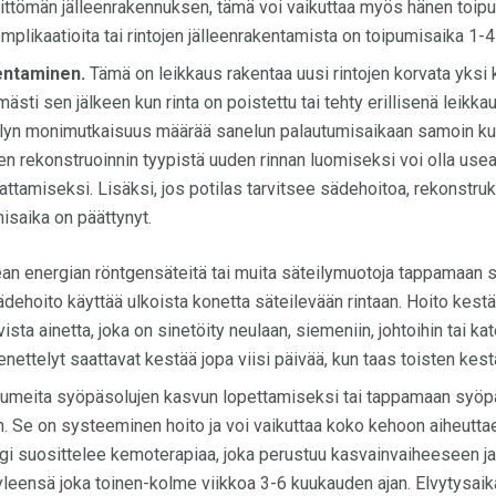
littömän jälleenrakennuksen, tämä voi vaikuttaa myös hänen toip
likaatioita tai rintojen jälleenrakentamista on toipumisaika 1-4 
entaminen.
Tämä
on leikkaus rakentaa uusi rintojen korvata yksi 
mästi sen jälkeen kun rinta on poistettu tai tehty erillisenä le
lyn monimutkaisuus määrää sanelun palautumisaikaan samoin kui
en rekonstruoinnin tyypistä uuden rinnan luomiseksi voi olla use
tamiseksi. Lisäksi, jos potilas tarvitsee sädehoitoa, rekonstrukt
isaika on päättynyt.
an energian röntgensäteitä tai muita säteilymuotoja tappamaan s
ehoito käyttää ulkoista konetta säteilevään rintaan. Hoito kestä
vista ainetta, joka on sinetöity neulaan, siemeniin, johtoihin tai kat
ettelyt saattavat kestää jopa viisi päivää, kun taas toisten kest
umeita syöpäsolujen kasvun lopettamiseksi tai tappamaan syöpä
n. Se on systeeminen hoito ja voi vaikuttaa koko kehoon aiheutta
ogi suosittelee kemoterapiaa, joka perustuu kasvainvaiheeseen j
eensä joka toinen-kolme viikkoa 3-6 kuukauden ajan. Elvytysaika 