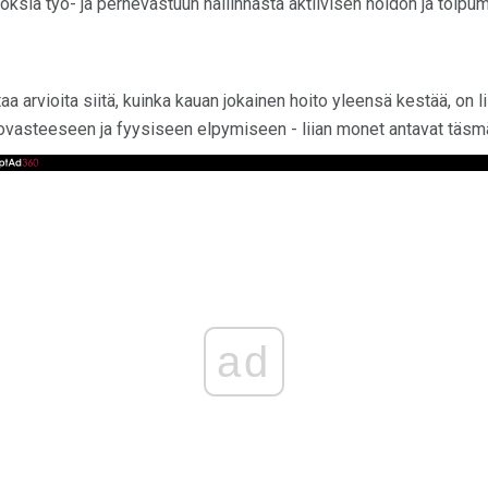
öksiä työ- ja perhevastuun hallinnasta aktiivisen hoidon ja toipu
aa arvioita siitä, kuinka kauan jokainen hoito yleensä kestää, on lii
tovasteeseen ja fyysiseen elpymiseen - liian monet antavat täsmä
ad