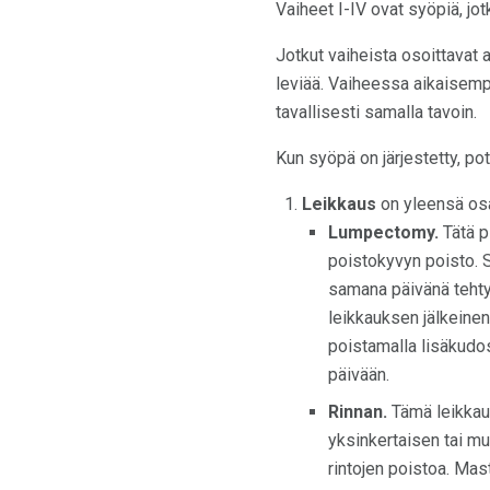
Vaiheet I-IV ovat syöpiä, jot
Jotkut vaiheista osoittavat 
leviää. Vaiheessa aikaisempi
tavallisesti samalla tavoin.
Kun syöpä on järjestetty, po
Leikkaus
on yleensä osa
Lumpectomy.
Tätä p
poistokyvyn poisto. S
samana päivänä tehty
leikkauksen jälkeinen
poistamalla lisäkudo
päivään.
Rinnan.
Tämä leikkaus
yksinkertaisen tai m
rintojen poistoa. Mas