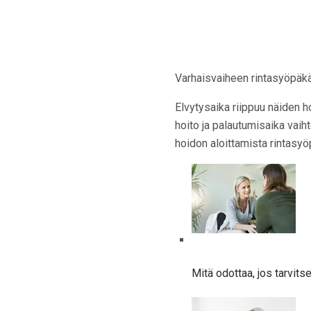
Varhaisvaiheen rintasyöpäkä
Elvytysaika riippuu näiden ho
hoito ja palautumisaika vaih
hoidon aloittamista rintasyöp
Mitä odottaa, jos tarvi