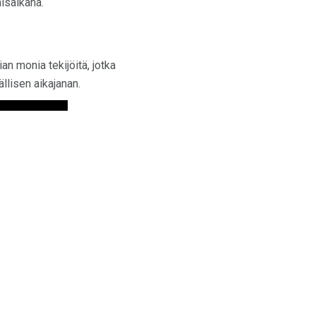
misaikana.
an monia tekijöitä, jotka
llisen aikajanan.