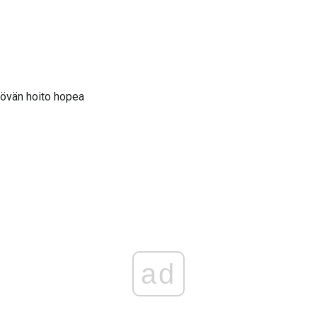
syövän hoito hopea
ad