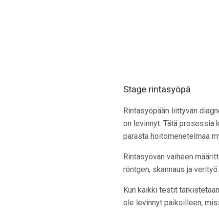
Stage rintasyöpä
Rintasyöpään liittyvän diagno
on levinnyt. Tätä prosessia
parasta hoitomenetelmää myö
Rintasyövän vaiheen määrittä
röntgen, skannaus ja verity
Kun kaikki testit tarkistetaa
ole levinnyt paikoilleen, mi