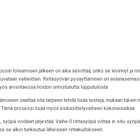
osin toteamisen jälkeen on aika selvittää, onko se levinnyt ja mik
 kuvataan vaiheittain. Rintasyövän pysäyttäminen on avainasemas
s arvioitaessa hoidon onnistunutta lopputulosta.
miseen saattaa olla tarpeen tehdä lisää testejä, mukaan lukien mu
ö. Tämä prosessi lisää myös esikäsittelyvaiheen kokonaisaikaa.
n, syöpä voidaan järjestää. Vaihe 0 rintasyöpä viittaa in situ-syöpä
ssä se alkoi tunkeutua läheiseen rintakudokseen.