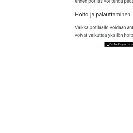
ennen potilas voi tehdä päät
Hoito ja palauttaminen
Vaikka potilaalle voidaan ant
voivat vaikuttaa yksilön hoi