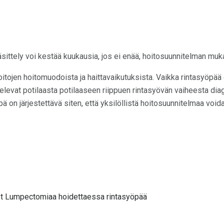
sittely voi kestää kuukausia, jos ei enää, hoitosuunnitelman muk
itojen hoitomuodoista ja haittavaikutuksista. Vaikka rintasyöpää o
televat potilaasta potilaaseen riippuen rintasyövän vaiheesta di
ä on järjestettävä siten, että yksilöllistä hoitosuunnitelmaa voida
tset Lumpectomiaa hoidettaessa rintasyöpää