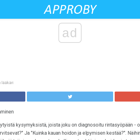
ad
 lääkäri
taminen
ytyistä kysymyksistä, joista joku on diagnosoitu rintasyöpään - 
arvitsevat?" Ja "Kuinka kauan hoidon ja elpymisen kestää?". Näih