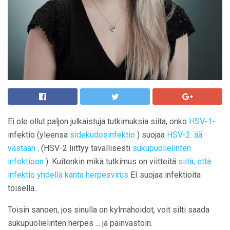
Ei ole ollut paljon julkaistuja tutkimuksia siitä, onko
HSV-1-
infektio (yleensä
sidekudosinfektio
) suojaa
HSV-2: ää
vastaan
. (HSV-2 liittyy tavallisesti
sukupuolielinten
infektioon
). Kuitenkin mikä tutkimus on viitteitä
siitä, että
infektio yhdellä
kanta herpesvirus
EI suojaa infektioita
toisella.
Toisin sanoen, jos sinulla on kylmähoidot, voit silti saada
sukupuolielinten herpes ... ja päinvastoin.