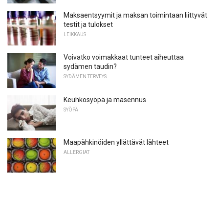
Maksaentsyymit ja maksan toimintaan liittyvät
testit ja tulokset
LEIKKAUS
Voivatko voimakkaat tunteet aiheuttaa
sydämen taudin?
SYDÄMEN TERVEYS
Keuhkosyöpä ja masennus
SYÖPÄ
Maapähkinöiden yllättävät lähteet
ALLERGIAT