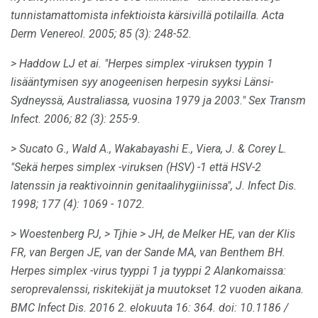
tunnistamattomista infektioista kärsivillä potilailla.
Acta
Derm Venereol.
2005; 85 (3): 248-52.
> Haddow LJ et ai.
"Herpes simplex -viruksen tyypin 1
lisääntymisen syy anogeenisen herpesin syyksi Länsi-
Sydneyssä, Australiassa, vuosina 1979 ja 2003."
Sex Transm
Infect.
2006;
82 (3): 255-9.
> Sucato G., Wald A., Wakabayashi E., Viera, J. & Corey L.
"Sekä herpes simplex -viruksen (HSV) -1 että HSV-2
latenssin ja reaktivoinnin genitaalihygiinissa", J. Infect Dis.
1998;
177 (4): 1069 - 1072.
> Woestenberg PJ,
> Tjhie
> JH, de Melker HE, van der Klis
FR, van Bergen JE, van der Sande MA, van Benthem BH.
Herpes simplex -virus tyyppi 1 ja tyyppi 2 Alankomaissa:
seroprevalenssi, riskitekijät ja muutokset 12 vuoden aikana.
BMC Infect Dis.
2016 2. elokuuta 16: 364.
doi: 10.1186 /