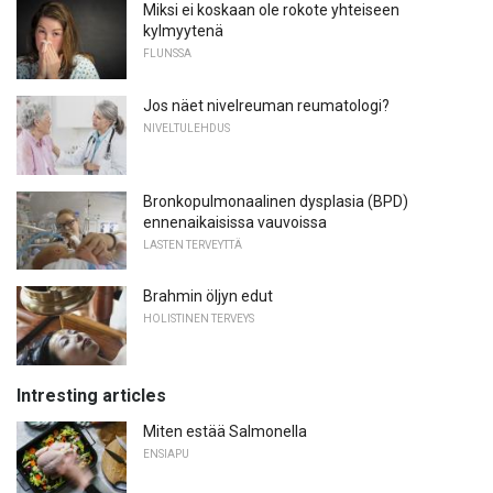
Miksi ei koskaan ole rokote yhteiseen
kylmyytenä
FLUNSSA
Jos näet nivelreuman reumatologi?
NIVELTULEHDUS
Bronkopulmonaalinen dysplasia (BPD)
ennenaikaisissa vauvoissa
LASTEN TERVEYTTÄ
Brahmin öljyn edut
HOLISTINEN TERVEYS
Intresting articles
Miten estää Salmonella
ENSIAPU