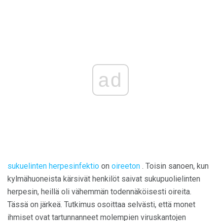
ad
sukuelinten herpesinfektio
on
oireeton
. Toisin sanoen, kun
kylmähuoneista kärsivät henkilöt saivat sukupuolielinten
herpesin, heillä oli vähemmän todennäköisesti oireita.
Tässä on järkeä. Tutkimus osoittaa selvästi, että monet
ihmiset ovat tartunnanneet molempien viruskantojen