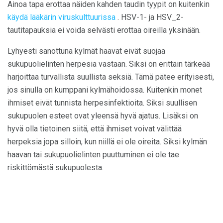
Ainoa tapa erottaa näiden kahden taudin tyypit on kuitenkin
käydä lääkärin
viruskulttuurissa
. HSV-1- ja HSV_2-
tautitapauksia ei voida selvästi erottaa oireilla yksinään.
Lyhyesti sanottuna kylmät haavat eivät suojaa
sukupuolielinten herpesia vastaan. Siksi on erittäin tärkeää
harjoittaa turvallista suullista seksiä. Tämä pätee erityisesti,
jos sinulla on kumppani kylmähoidossa. Kuitenkin monet
ihmiset eivät tunnista herpesinfektioita. Siksi suullisen
sukupuolen esteet ovat yleensä hyvä ajatus. Lisäksi on
hyvä olla tietoinen siitä, että ihmiset voivat välittää
herpeksia jopa silloin, kun niillä ei ole oireita. Siksi kylmän
haavan tai sukupuolielinten puuttuminen ei ole tae
riskittömästä sukupuolesta.