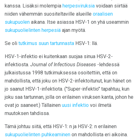
kanssa. Lisäksi molempia
herpesviruksia
voidaan siirtää
niiden vähemmän suositeltaville alueille
oraalisen
sukupuolen
aikana. Itse asiassa HSV-1 on yhä useammin
sukupuolielinten herpesiä
ajan myötä.
Se oli
tutkimus suun tartunnasta
HSV-1: llä.
HSV-1-infektio ei kuitenkaan suojaa sinua HSV-2-
infektiosta.
Journal of Infectious Diseases
-lehdessä
julkaistussa 1998 tutkimuksessa osoitettiin, että on
mahdollista, että joku on HSV-2-infektoitunut, kun hänet on
jo saanut HSV-1-infektiota. ("Super-infektio" tapahtuu, kun
joku saa tartunnan, jolla on erilainen viruksen kanta, johon he
ovat jo saaneet.) Tällainen
uusi infektio
voi ilmetä
muutoksen tahdissa.
Tämä johtuu siitä, että HSV-1: n ja HSV-2: n erilainen
sukupuolielinten puhkeaminen
on mahdollista eri aikoina.