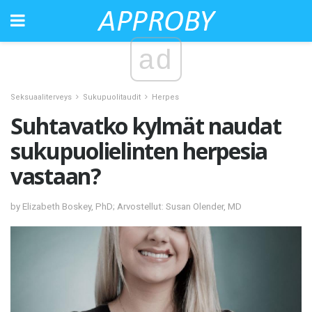
ad
Seksuaaliterveys
Sukupuolitaudit
Herpes
Suhtavatko kylmät naudat
sukupuolielinten herpesia
vastaan?
by Elizabeth Boskey, PhD; Arvostellut: Susan Olender, MD