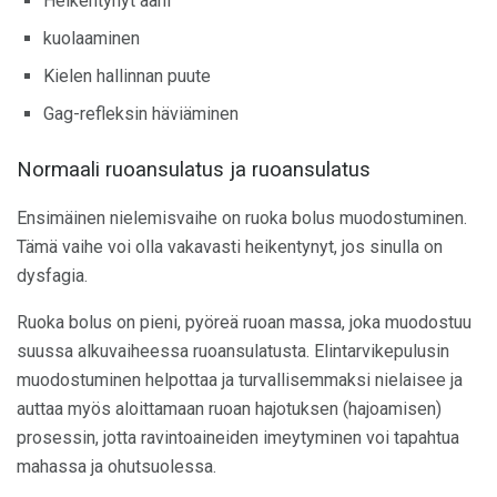
Heikentynyt ääni
kuolaaminen
Kielen hallinnan puute
Gag-refleksin häviäminen
Normaali ruoansulatus ja ruoansulatus
Ensimäinen nielemisvaihe on ruoka bolus muodostuminen.
Tämä vaihe voi olla vakavasti heikentynyt, jos sinulla on
dysfagia.
Ruoka bolus on pieni, pyöreä ruoan massa, joka muodostuu
suussa alkuvaiheessa ruoansulatusta. Elintarvikepulusin
muodostuminen helpottaa ja turvallisemmaksi nielaisee ja
auttaa myös aloittamaan ruoan hajotuksen (hajoamisen)
prosessin, jotta ravintoaineiden imeytyminen voi tapahtua
mahassa ja ohutsuolessa.