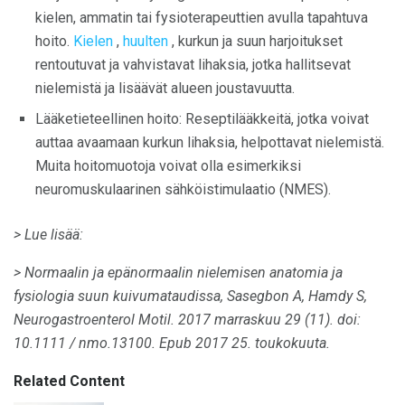
kielen, ammatin tai fysioterapeuttien avulla tapahtuva
hoito.
Kielen
,
huulten
, kurkun ja suun harjoitukset
rentoutuvat ja vahvistavat lihaksia, jotka hallitsevat
nielemistä ja lisäävät alueen joustavuutta.
Lääketieteellinen hoito: Reseptilääkkeitä, jotka voivat
auttaa avaamaan kurkun lihaksia, helpottavat nielemistä.
Muita hoitomuotoja voivat olla esimerkiksi
neuromuskulaarinen sähköistimulaatio (NMES).
> Lue lisää:
> Normaalin ja epänormaalin nielemisen anatomia ja
fysiologia suun kuivumataudissa, Sasegbon A, Hamdy S,
Neurogastroenterol Motil.
2017 marraskuu 29 (11).
doi:
10.1111 / nmo.13100.
Epub 2017 25. toukokuuta.
Related Content