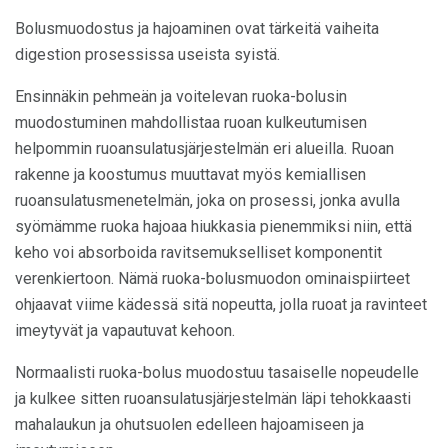
Bolusmuodostus ja hajoaminen ovat tärkeitä vaiheita
digestion prosessissa useista syistä.
Ensinnäkin pehmeän ja voitelevan ruoka-bolusin
muodostuminen mahdollistaa ruoan kulkeutumisen
helpommin ruoansulatusjärjestelmän eri alueilla. Ruoan
rakenne ja koostumus muuttavat myös kemiallisen
ruoansulatusmenetelmän, joka on prosessi, jonka avulla
syömämme ruoka hajoaa hiukkasia pienemmiksi niin, että
keho voi absorboida ravitsemukselliset komponentit
verenkiertoon. Nämä ruoka-bolusmuodon ominaispiirteet
ohjaavat viime kädessä sitä nopeutta, jolla ruoat ja ravinteet
imeytyvät ja vapautuvat kehoon.
Normaalisti ruoka-bolus muodostuu tasaiselle nopeudelle
ja kulkee sitten ruoansulatusjärjestelmän läpi tehokkaasti
mahalaukun ja ohutsuolen edelleen hajoamiseen ja