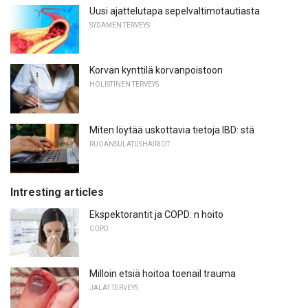
Uusi ajattelutapa sepelvaltimotautiasta
SYDÄMEN TERVEYS
Korvan kynttilä korvanpoistoon
HOLISTINEN TERVEYS
Miten löytää uskottavia tietoja IBD: stä
RUOANSULATUSHÄIRIÖT
Intresting articles
Ekspektorantit ja COPD: n hoito
COPD
Milloin etsiä hoitoa toenail trauma
JALAT TERVEYS