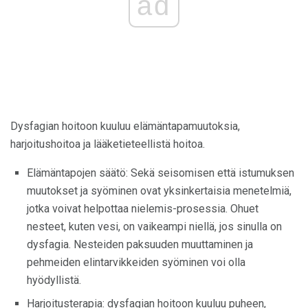
ad
Dysfagian hoitoon kuuluu elämäntapamuutoksia,
harjoitushoitoa ja lääketieteellistä hoitoa.
Elämäntapojen säätö: Sekä seisomisen että istumuksen
muutokset ja syöminen ovat yksinkertaisia ​​menetelmiä,
jotka voivat helpottaa nielemis-prosessia. Ohuet
nesteet, kuten vesi, on vaikeampi niellä, jos sinulla on
dysfagia. Nesteiden paksuuden muuttaminen ja
pehmeiden elintarvikkeiden syöminen voi olla
hyödyllistä.
Harjoitusterapia: dysfagian hoitoon kuuluu puheen,