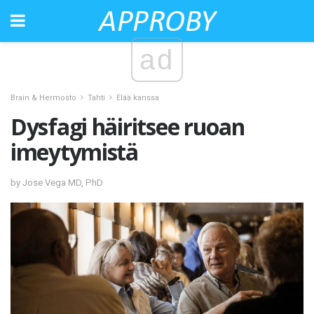
ad
Brain & Hermosto
Tahti
Elää kanssa
Dysfagi häiritsee ruoan
imeytymistä
by Jose Vega MD, PhD