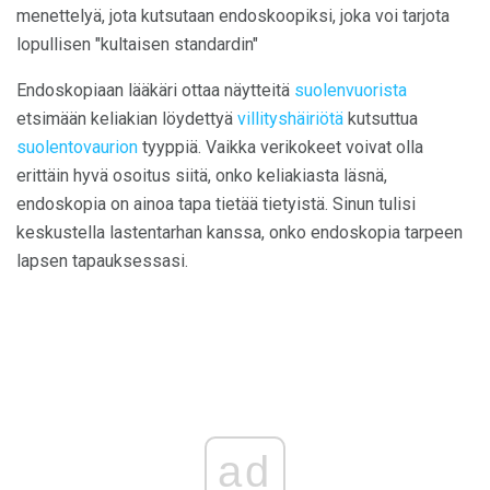
menettelyä, jota kutsutaan endoskoopiksi, joka voi tarjota
lopullisen "kultaisen standardin"
Endoskopiaan lääkäri ottaa näytteitä
suolenvuorista
etsimään keliakian löydettyä
villityshäiriötä
kutsuttua
suolentovaurion
tyyppiä. Vaikka verikokeet voivat olla
erittäin hyvä osoitus siitä, onko keliakiasta läsnä,
endoskopia on ainoa tapa tietää tietyistä. Sinun tulisi
keskustella lastentarhan kanssa, onko endoskopia tarpeen
lapsen tapauksessasi.
ad