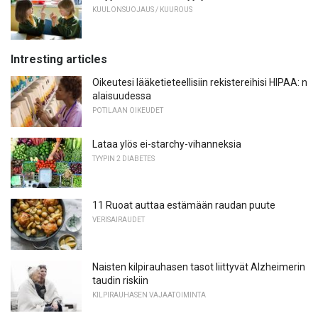
KUULONSUOJAUS / KUUROUS
Intresting articles
Oikeutesi lääketieteellisiin rekistereihisi HIPAA: n
alaisuudessa
POTILAAN OIKEUDET
Lataa ylös ei-starchy-vihanneksia
TYYPIN 2 DIABETES
11 Ruoat auttaa estämään raudan puute
VERISAIRAUDET
Naisten kilpirauhasen tasot liittyvät Alzheimerin
taudin riskiin
KILPIRAUHASEN VAJAATOIMINTA