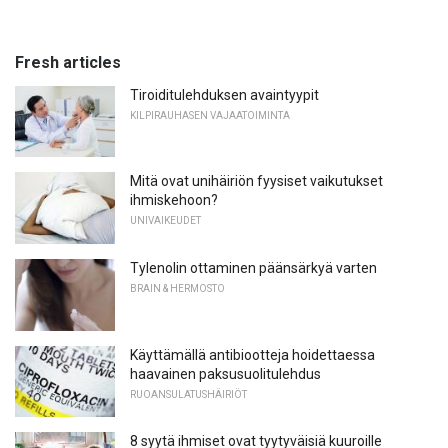
Fresh articles
Tiroiditulehduksen avaintyypit
KILPIRAUHASEN VAJAATOIMINTA
Mitä ovat unihäiriön fyysiset vaikutukset
ihmiskehoon?
UNIVAIKEUDET
Tylenolin ottaminen päänsärkyä varten
BRAIN & HERMOSTO
Käyttämällä antibiootteja hoidettaessa
haavainen paksusuolitulehdus
RUOANSULATUSHÄIRIÖT
8 syytä ihmiset ovat tyytyväisiä kuuroille