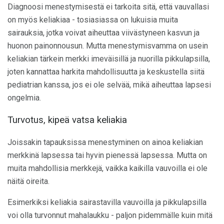
Diagnoosi menestymisestä ei tarkoita sitä, että vauvallasi
on myös keliakiaa - tosiasiassa on lukuisia muita
sairauksia, jotka voivat aiheuttaa viivästyneen kasvun ja
huonon painonnousun. Mutta menestymisvamma on usein
keliakian tärkein merkki imeväisillä ja nuorilla pikkulapsilla,
joten kannattaa harkita mahdollisuutta ja keskustella siitä
pediatrian kanssa, jos ei ole selvää, mikä aiheuttaa lapsesi
ongelmia.
Turvotus, kipeä vatsa keliakia
Joissakin tapauksissa menestyminen on ainoa keliakian
merkkinä lapsessa tai hyvin pienessä lapsessa. Mutta on
muita mahdollisia merkkejä, vaikka kaikilla vauvoilla ei ole
näitä oireita.
Esimerkiksi keliakia sairastavilla vauvoilla ja pikkulapsilla
voi olla turvonnut mahalaukku - paljon pidemmälle kuin mitä