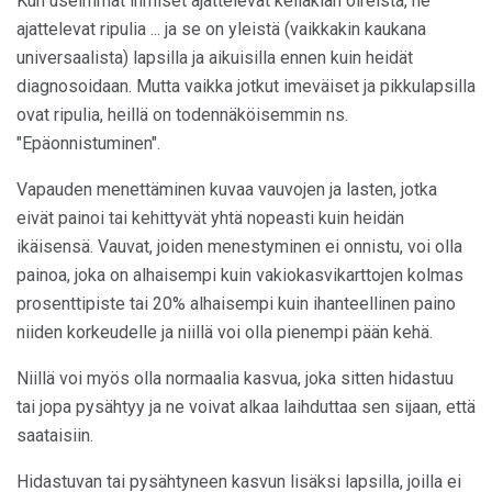
Kun useimmat ihmiset ajattelevat keliakian oireista, he
ajattelevat ripulia ... ja se on yleistä (vaikkakin kaukana
universaalista) lapsilla ja aikuisilla ennen kuin heidät
diagnosoidaan. Mutta vaikka jotkut imeväiset ja pikkulapsilla
ovat ripulia, heillä on todennäköisemmin ns.
"Epäonnistuminen".
Vapauden menettäminen kuvaa vauvojen ja lasten, jotka
eivät painoi tai kehittyvät yhtä nopeasti kuin heidän
ikäisensä. Vauvat, joiden menestyminen ei onnistu, voi olla
painoa, joka on alhaisempi kuin vakiokasvikarttojen kolmas
prosenttipiste tai 20% alhaisempi kuin ihanteellinen paino
niiden korkeudelle ja niillä voi olla pienempi pään kehä.
Niillä voi myös olla normaalia kasvua, joka sitten hidastuu
tai jopa pysähtyy ja ne voivat alkaa laihduttaa sen sijaan, että
saataisiin.
Hidastuvan tai pysähtyneen kasvun lisäksi lapsilla, joilla ei