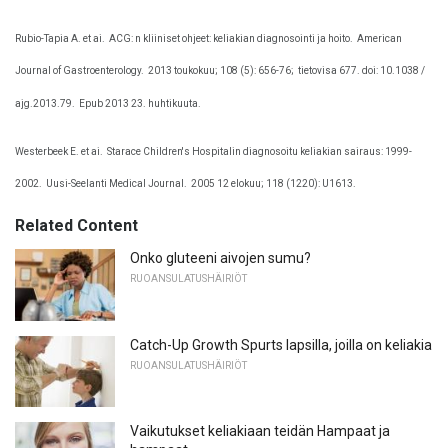
Rubio-Tapia A. et ai.
ACG: n kliiniset ohjeet: keliakian diagnosointi ja hoito.
American
Journal of Gastroenterology.
2013 toukokuu; 108 (5): 656-76;
tietovisa 677. doi: 10.1038 /
ajg.2013.79.
Epub 2013 23. huhtikuuta.
Westerbeek E. et ai.
Starace Children's Hospitalin diagnosoitu keliakian sairaus: 1999-
2002.
Uusi-Seelanti Medical Journal.
2005 12 elokuu; 118 (1220): U1613.
Related Content
Onko gluteeni aivojen sumu?
RUOANSULATUSHÄIRIÖT
Catch-Up Growth Spurts lapsilla, joilla on keliakia
RUOANSULATUSHÄIRIÖT
Vaikutukset keliakiaan teidän Hampaat ja