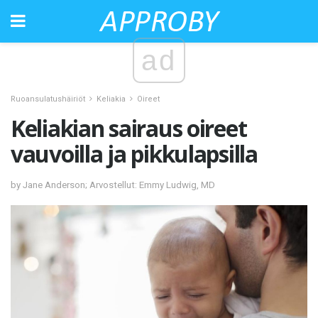
ad
Ruoansulatushäiriöt
Keliakia
Oireet
Keliakian sairaus oireet
vauvoilla ja pikkulapsilla
by Jane Anderson; Arvostellut: Emmy Ludwig, MD