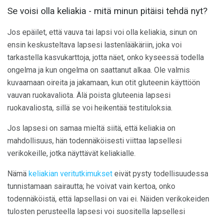
Se voisi olla keliakia - mitä minun pitäisi tehdä nyt?
Jos epäilet, että vauva tai lapsi voi olla keliakia, sinun on
ensin keskusteltava lapsesi lastenlääkäriin, joka voi
tarkastella kasvukarttoja, jotta näet, onko kyseessä todella
ongelma ja kun ongelma on saattanut alkaa. Ole valmis
kuvaamaan oireita ja jakamaan, kun otit gluteenin käyttöön
vauvan ruokavaliota. Älä poista gluteenia lapsesi
ruokavaliosta, sillä se voi heikentää testituloksia.
Jos lapsesi on samaa mieltä siitä, että keliakia on
mahdollisuus, hän todennäköisesti viittaa lapsellesi
verikokeille, jotka näyttävät keliakialle.
Nämä
keliakian veritutkimukset
eivät pysty todellisuudessa
tunnistamaan sairautta; he voivat vain kertoa, onko
todennäköistä, että lapsellasi on vai ei. Näiden verikokeiden
tulosten perusteella lapsesi voi suositella lapsellesi