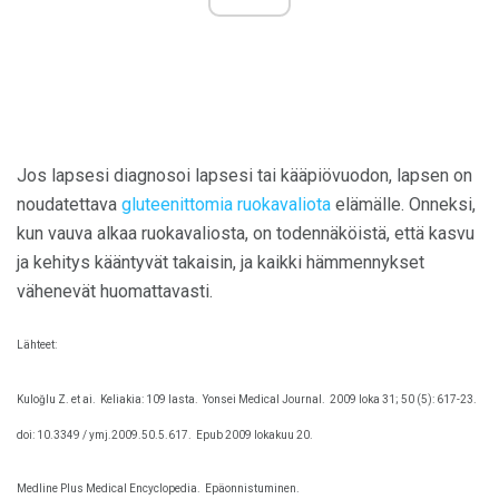
Jos lapsesi diagnosoi lapsesi tai kääpiövuodon, lapsen on
noudatettava
gluteenittomia ruokavaliota
elämälle. Onneksi,
kun vauva alkaa ruokavaliosta, on todennäköistä, että kasvu
ja kehitys kääntyvät takaisin, ja kaikki hämmennykset
vähenevät huomattavasti.
Lähteet:
Kuloğlu Z. et ai.
Keliakia: 109 lasta.
Yonsei Medical Journal.
2009 loka 31; 50 (5): 617-23.
doi: 10.3349 / ymj.2009.50.5.617.
Epub 2009 lokakuu 20.
Medline Plus Medical Encyclopedia.
Epäonnistuminen.