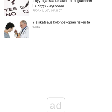
4 syytä jatkaa keliakiasta tai gluteenin
herkkyysdiagnoosia
RUOANSULATUSHÄIRIÖT
Yleiskatsaus kolonoskopian riskeistä
SYÖPÄ
ad