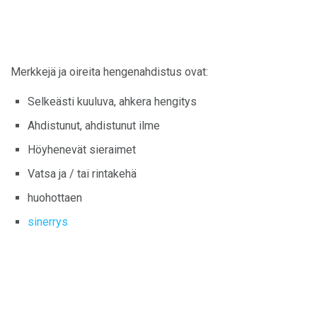
Merkkejä ja oireita hengenahdistus ovat:
Selkeästi kuuluva, ahkera hengitys
Ahdistunut, ahdistunut ilme
Höyhenevät sieraimet
Vatsa ja / tai rintakehä
huohottaen
sinerrys