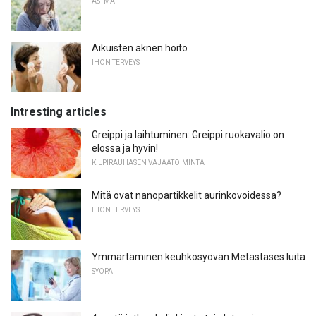
ASTMA
Aikuisten aknen hoito
IHON TERVEYS
Intresting articles
Greippi ja laihtuminen: Greippi ruokavalio on
elossa ja hyvin!
KILPIRAUHASEN VAJAATOIMINTA
Mitä ovat nanopartikkelit aurinkovoidessa?
IHON TERVEYS
Ymmärtäminen keuhkosyövän Metastases luita
SYÖPÄ