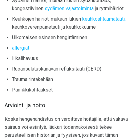
Sydämen häiriöt, mukaan lukien sydänkohtaus,
kongestiivinen
sydämen vajaatoiminta
ja rytmihäiriöt
Keuhkojen häiriöt, mukaan lukien
keuhkoahtaumatauti,
keuhkoverenpainetauti ja keuhkokuume
Ulkomaisen esineen hengittäminen
allergiat
liikalihavuus
Ruoansulatuskanavan refluksitauti (GERD)
Trauma rintakehään
Paniikkikohtaukset
Arviointi ja hoito
Koska hengenahdistus on varoittava hoitajille, että vakava
sairaus voi esiintyä, lääkäri todennäköisesti tekee
perusteellisen historian ja fyysisen, jos kuvaat tämän