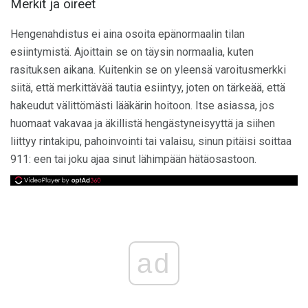
Merkit ja oireet
Hengenahdistus ei aina osoita epänormaalin tilan
esiintymistä. Ajoittain se on täysin normaalia, kuten
rasituksen aikana. Kuitenkin se on yleensä varoitusmerkki
siitä, että merkittävää tautia esiintyy, joten on tärkeää, että
hakeudut välittömästi lääkärin hoitoon. Itse asiassa, jos
huomaat vakavaa ja äkillistä hengästyneisyyttä ja siihen
liittyy rintakipu, pahoinvointi tai valaisu, sinun pitäisi soittaa
911: een tai joku ajaa sinut lähimpään hätäosastoon.
ad