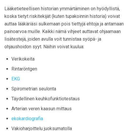
Lääketieteellisen historian ymmärtäminen on hyödyllistä,
koska tietyt riskitekijät (kuten tupakoinnin historia) voivat
auttaa lääkäriäsi sulkemaan pois tiettyjä ehtoja ja antamaan
painoarvoa muille. Kaikki nämä vihjeet auttavat ohjaamaan
lisätestejä, joiden avulla voit tunnistaa syöpä- ja
ohjaushoidon syyt. Näihin voivat kuulua:
Verikokeita
Rintaröntgen
EKG
Spirometrian seulonta
Täydellinen keuhkofunktiotestaus
Arterian veren kaasun mittaus
ekokardiografia
Vakioharjoittelu juoksumatolla