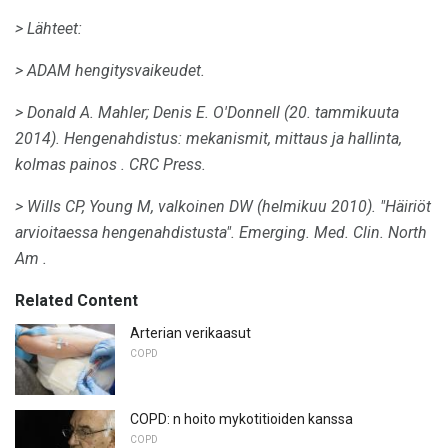
> Lähteet:
> ADAM hengitysvaikeudet.
> Donald A. Mahler;
Denis E. O'Donnell (20. tammikuuta
2014).
Hengenahdistus: mekanismit, mittaus ja hallinta,
kolmas painos
.
CRC Press.
> Wills CP, Young M, valkoinen DW (helmikuu 2010).
"Häiriöt
arvioitaessa hengenahdistusta".
Emerging.
Med.
Clin.
North
Am
.
Related Content
Arterian verikaasut
COPD
COPD: n hoito mykotitioiden kanssa
COPD