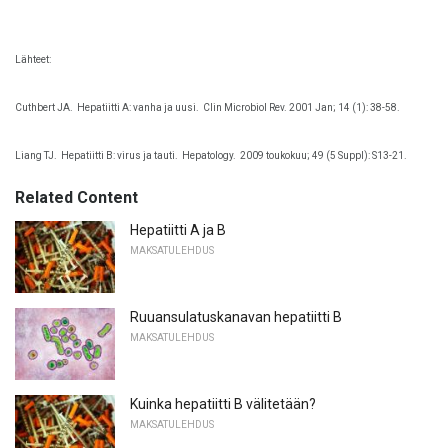
Lähteet:
Cuthbert JA.
Hepatiitti A: vanha ja uusi.
Clin Microbiol Rev. 2001 Jan; 14 (1): 38-58.
Liang TJ.
Hepatiitti B: virus ja tauti.
Hepatology.
2009 toukokuu; 49 (5 Suppl): S13-21.
Related Content
Hepatiitti A ja B
MAKSATULEHDUS
Ruuansulatuskanavan hepatiitti B
MAKSATULEHDUS
Kuinka hepatiitti B välitetään?
MAKSATULEHDUS