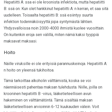
Hepatiitti A: ssa ei ole kroonista infektiota, mutta hepatiitti
B: ssä on. Kun olet hankkinut hepatiitti A: n kerran, et saa sitä
uudelleen. Toisaalta hepatiitti B: ssä esiintyy suurta
infektion todennäköisyyttä jopa syntymästä lähtien.
Yhdysvalloissa noin 2000-4000 ihmistä kuolee vuosittain.
On kuitenkin eroja sen välillä, miten nämä kaksi tyyppiä
maksavat maksasi.
Hoito
Näille viruksille ei ole erityisiä parannuskeinoja. Hepatiitti A:
n hoito on yleensä tukihoitoa.
Tämä tarkoittaa alkoholin välttämistä, koska se voi
näennäisesti pahentaa maksan tulehdusta. Niille, joilla on
krooninen hepatiitti B -virus, lääketieteellisen avun
hakeminen on välttämätöntä. Tämä sisältää maksan
lääketieteellisen arvioinnin 6-12 kuukauden välein. Voit