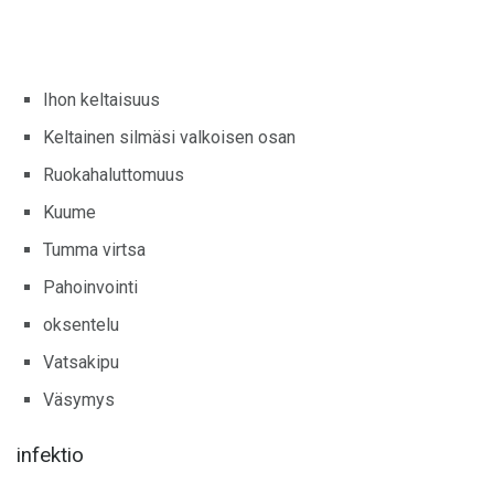
Ihon keltaisuus
Keltainen silmäsi valkoisen osan
Ruokahaluttomuus
Kuume
Tumma virtsa
Pahoinvointi
oksentelu
Vatsakipu
Väsymys
infektio