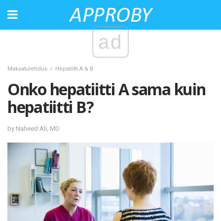
ad
Maksatulehdus
Hepatiitti A & B
Onko hepatiitti A sama kuin
hepatiitti B?
by Naheed Ali, MD