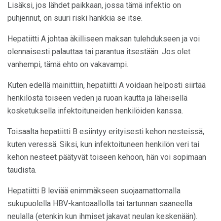
Lisäksi, jos lähdet paikkaan, jossa tämä infektio on
puhjennut, on suuri riski hankkia se itse.
Hepatiitti A johtaa äkilliseen maksan tulehdukseen ja voi
olennaisesti palauttaa tai parantua itsestään. Jos olet
vanhempi, tämä ehto on vakavampi.
Kuten edellä mainittiin, hepatiitti A voidaan helposti siirtää
henkilöstä toiseen veden ja ruoan kautta ja läheisellä
kosketuksella infektoituneiden henkilöiden kanssa.
Toisaalta hepatiitti B esiintyy erityisesti kehon nesteissä,
kuten veressä. Siksi, kun infektoituneen henkilön veri tai
kehon nesteet päätyvät toiseen kehoon, hän voi sopimaan
taudista.
Hepatiitti B leviää enimmäkseen suojaamattomalla
sukupuolella HBV-kantoaallolla tai tartunnan saaneella
neulalla (etenkin kun ihmiset jakavat neulan keskenään).