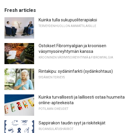
Fresh articles
Kuinka tulla sukupuoliterapiaksi
TERVEYDENHUOLLON AMMATTILAISILLE
Ostokset Fibromyalgian ja kroonisen
väsymysoireyhtymän kanssa
KROONINEN VÄSYMYSOIREYHTYMÄ & FIBROMYALGIA
Rintakipu: sydäninfarkti (sydänkohtaus)
SYDÄMEN TERVEYS
Kuinka turvallisesti ja laillisesti ostaa huumeita
online-apteekeista
POTILAAN OIKEUDET
Sappirakon taudin syyt ja riskitekijät
RUOANSULATUSHÄIRIÖT