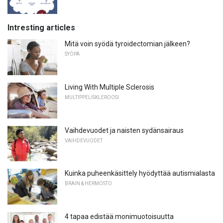
Intresting articles
Mitä voin syödä tyroidectomian jälkeen?
SYÖPÄ
Living With Multiple Sclerosis
MULTIPPELISKLEROOSI
Vaihdevuodet ja naisten sydänsairaus
VAIHDEVUODET
Kuinka puheenkäsittely hyödyttää autismialasta
BRAIN & HERMOSTO
4 tapaa edistää monimuotoisuutta