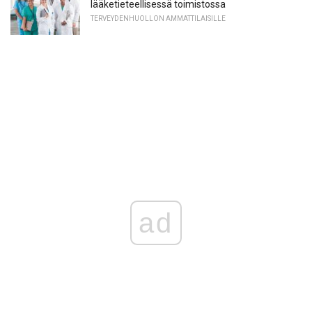
lääketieteellisessä toimistossa
TERVEYDENHUOLLON AMMATTILAISILLE
ad