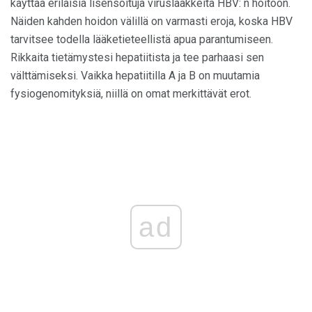
käyttää erilaisia ​​lisensoituja viruslääkkeitä HBV: n hoitoon.
Näiden kahden hoidon välillä on varmasti eroja, koska HBV
tarvitsee todella lääketieteellistä apua parantumiseen.
Rikkaita tietämystesi hepatiitista ja tee parhaasi sen
välttämiseksi. Vaikka hepatiitilla A ja B on muutamia
fysiogenomityksiä, niillä on omat merkittävät erot.
ad