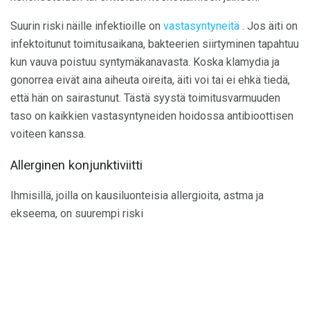
Suurin riski näille infektioille on
vastasyntyneitä
. Jos äiti on
infektoitunut toimitusaikana, bakteerien siirtyminen tapahtuu
kun vauva poistuu syntymäkanavasta. Koska klamydia ja
gonorrea eivät aina aiheuta oireita, äiti voi tai ei ehkä tiedä,
että hän on sairastunut. Tästä syystä toimitusvarmuuden
taso on kaikkien vastasyntyneiden hoidossa antibioottisen
voiteen kanssa.
Allerginen konjunktiviitti
Ihmisillä, joilla on kausiluonteisia allergioita, astma ja
ekseema, on suurempi riski