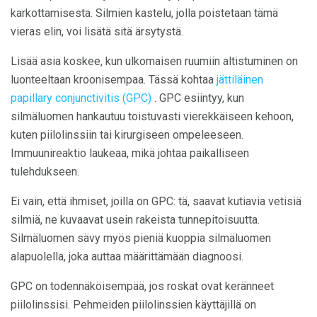
karkottamisesta. Silmien kastelu, jolla poistetaan tämä
vieras elin, voi lisätä sitä ärsytystä.
Lisää asia koskee, kun ulkomaisen ruumiin altistuminen on
luonteeltaan kroonisempaa. Tässä kohtaa
jättiläinen
papillary conjunctivitis (GPC)
. GPC esiintyy, kun
silmäluomen hankautuu toistuvasti vierekkäiseen kehoon,
kuten piilolinssiin tai kirurgiseen ompeleeseen.
Immuunireaktio laukeaa, mikä johtaa paikalliseen
tulehdukseen.
Ei vain, että ihmiset, joilla on GPC: tä, saavat kutiavia vetisiä
silmiä, ne kuvaavat usein rakeista tunnepitoisuutta.
Silmäluomen sävy myös pieniä kuoppia silmäluomen
alapuolella, joka auttaa määrittämään diagnoosi.
GPC on todennäköisempää, jos roskat ovat keränneet
piilolinssisi. Pehmeiden piilolinssien käyttäjillä on