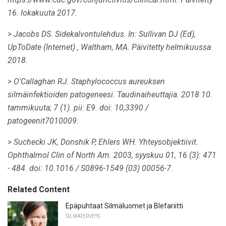
16. lokakuuta 2017.
> Jacobs DS.
Sidekalvontulehdus.
In: Sullivan DJ (Ed),
UpToDate (Internet)
, Waltham, MA.
Päivitetty helmikuussa
2018.
> O'Callaghan RJ.
Staphylococcus aureuksen
silmäinfektioiden patogeneesi.
Taudinaiheuttajia.
2018 10.
tammikuuta; 7 (1).
pii: E9.
doi: 10,3390 /
patogeenit7010009.
> Suchecki JK, Donshik P, Ehlers WH.
Yhteysobjektiivit.
Ophthalmol Clin of North Am.
2003, syyskuu 01, 16 (3): 471
- 484.
doi: 10.1016 / S0896-1549 (03) 00056-7.
Related Content
Epäpuhtaat Silmäluomet ja Blefariitti
SILMÄTERVEYS