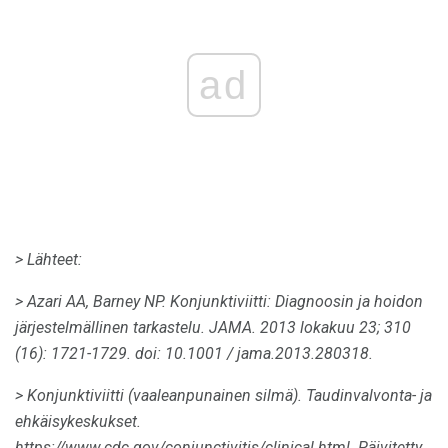
ad
> Lähteet:
> Azari AA, Barney NP.
Konjunktiviitti: Diagnoosin ja hoidon
järjestelmällinen tarkastelu.
JAMA.
2013 lokakuu 23;
310
(16): 1721-1729.
doi: 10.1001 / jama.2013.280318.
> Konjunktiviitti (vaaleanpunainen silmä).
Taudinvalvonta- ja
ehkäisykeskukset.
https://www.cdc.gov/conjunctivitis/clinical.html.
Päivitetty