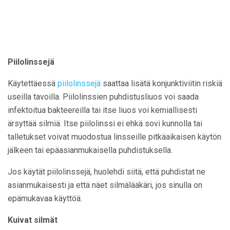
Piilolinssejä
Käytettäessä
piilolinssejä
saattaa lisätä konjunktiviitin riskiä
useilla tavoilla. Piilolinssien puhdistusliuos voi saada
infektoitua bakteereilla tai itse liuos voi kemiallisesti
ärsyttää silmiä. Itse piilolinssi ei ehkä sovi kunnolla tai
talletukset voivat muodostua linsseille pitkäaikaisen käytön
jälkeen tai epäasianmukaisella puhdistuksella.
Jos käytät piilolinssejä, huolehdi siitä, että puhdistat ne
asianmukaisesti ja että näet silmälääkäri, jos sinulla on
epämukavaa käyttöä.
Kuivat silmät