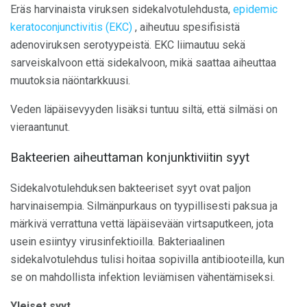
Eräs harvinaista viruksen sidekalvotulehdusta,
epidemic
keratoconjunctivitis (EKC)
, aiheutuu spesifisistä
adenoviruksen serotyypeistä. EKC liimautuu sekä
sarveiskalvoon että sidekalvoon, mikä saattaa aiheuttaa
muutoksia näöntarkkuusi.
Veden läpäisevyyden lisäksi tuntuu siltä, ​​että silmäsi on
vieraantunut.
Bakteerien aiheuttaman konjunktiviitin syyt
Sidekalvotulehduksen bakteeriset syyt ovat paljon
harvinaisempia. Silmänpurkaus on tyypillisesti paksua ja
märkivä verrattuna vettä läpäisevään virtsaputkeen, jota
usein esiintyy virusinfektioilla. Bakteriaalinen
sidekalvotulehdus tulisi hoitaa sopivilla antibiooteilla, kun
se on mahdollista infektion leviämisen vähentämiseksi.
Yleiset syyt