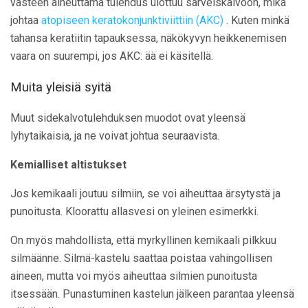
vasteen aiheuttama tulehdus ulottuu sarveiskalvoon, mikä
johtaa
atopiseen keratokonjunktiviittiin (AKC)
. Kuten minkä
tahansa keratiitin tapauksessa, näkökyvyn heikkenemisen
vaara on suurempi, jos AKC: ää ei käsitellä.
Muita yleisiä syitä
Muut sidekalvotulehduksen muodot ovat yleensä
lyhytaikaisia, ja ne voivat johtua seuraavista.
Kemialliset altistukset
Jos kemikaali joutuu silmiin, se voi aiheuttaa ärsytystä ja
punoitusta. Kloorattu allasvesi on yleinen esimerkki.
On myös mahdollista, että myrkyllinen kemikaali pilkkuu
silmäänne. Silmä-kastelu saattaa poistaa vahingollisen
aineen, mutta voi myös aiheuttaa silmien punoitusta
itsessään. Punastuminen kastelun jälkeen parantaa yleensä