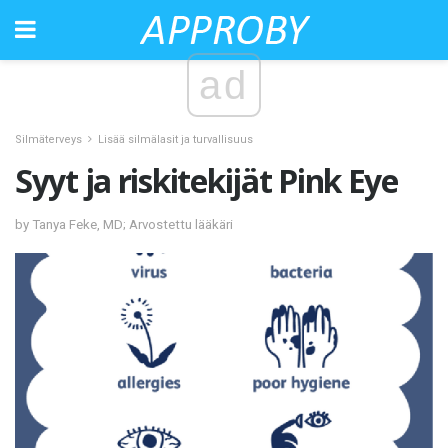
ad
Silmäterveys
Lisää silmälasit ja turvallisuus
Syyt ja riskitekijät Pink Eye
by Tanya Feke, MD; Arvostettu lääkäri