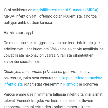
Yksi poikkeus on
metisilliiniresistentti S. aureus (MRSA)
.
MRSA-infektio vaatii oftalmologian kuulemista ja hoitoa
tiettyjen antibioottien kanssa.
Harvinaiset syyt
On olemassa kaksi aggressiivista bakteeri-infektiota, jotka
edellyttävät lisää huomiota. Vaikka ne eivät ole tavallisia, ne
voivat lisätä näköhäviön vaaraa. Virallista silmätautien
arviointia suositellaan.
Chlamydia trachomatis
ja
Neisseria gonorrhoeae
ovat
bakteereja, jotka ovat vastuussa
sukupuoliteitse tarttuvista
infektioista,
joita tiedät yleisemmin
klamydia
ja gonorrea.
Vaikka emme usein ymmärrä tällaisia ​​infektioita, niin silmät
tulevat. Esimerkiksi joku voi hieroa silmiäan tarttuvien
kehonesteiden tai eritteiden koskettamisen jälkeen.