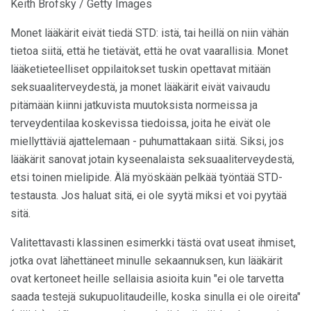
Keith Brofsky / Getty Images
Monet lääkärit eivät tiedä STD: istä, tai heillä on niin vähän
tietoa siitä, että he tietävät, että he ovat vaarallisia. Monet
lääketieteelliset oppilaitokset tuskin opettavat mitään
seksuaaliterveydestä, ja monet lääkärit eivät vaivaudu
pitämään kiinni jatkuvista muutoksista normeissa ja
terveydentilaa koskevissa tiedoissa, joita he eivät ole
miellyttäviä ajattelemaan - puhumattakaan siitä. Siksi, jos
lääkärit sanovat jotain kyseenalaista seksuaaliterveydestä,
etsi toinen mielipide. Älä myöskään pelkää työntää STD-
testausta. Jos haluat sitä, ei ole syytä miksi et voi pyytää
sitä.
Valitettavasti klassinen esimerkki tästä ovat useat ihmiset,
jotka ovat lähettäneet minulle sekaannuksen, kun lääkärit
ovat kertoneet heille sellaisia ​​asioita kuin "ei ole tarvetta
saada testejä sukupuolitaudeille, koska sinulla ei ole oireita"