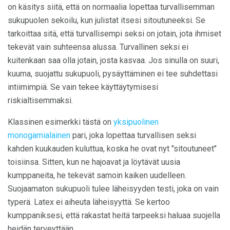
on käsitys siitä, että on normaalia lopettaa turvallisemman
sukupuolen sekoilu, kun julistat itsesi sitoutuneeksi. Se
tarkoittaa sitä, että turvallisempi seksi on jotain, jota ihmiset
tekevät vain suhteensa alussa. Turvallinen seksi ei
kuitenkaan saa olla jotain, josta kasvaa. Jos sinulla on suuri,
kuuma, suojattu sukupuoli, pysäyttäminen ei tee suhdettasi
intiimimpiä. Se vain tekee käyttäytymisesi
riskialtisemmaksi.
Klassinen esimerkki tästä on
yksipuolinen
monogamialainen
pari, joka lopettaa turvallisen seksi
kahden kuukauden kuluttua, koska he ovat nyt "sitoutuneet"
toisiinsa. Sitten, kun ne hajoavat ja löytävät uusia
kumppaneita, he tekevät samoin kaiken uudelleen.
Suojaamaton sukupuoli tulee läheisyyden testi, joka on vain
typerä. Latex ei aiheuta läheisyyttä. Se kertoo
kumppaniksesi, että rakastat heitä tarpeeksi haluaa suojella
heidän terveyttään.