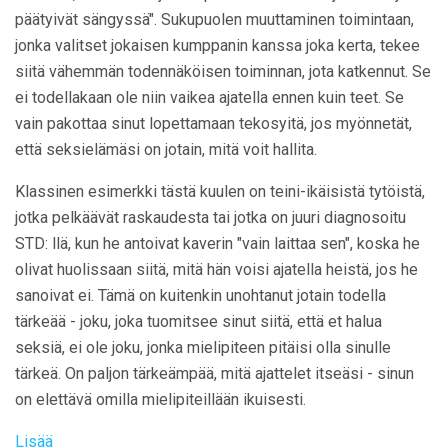
päätyivät sängyssä". Sukupuolen muuttaminen toimintaan,
jonka valitset jokaisen kumppanin kanssa joka kerta, tekee
siitä vähemmän todennäköisen toiminnan, jota katkennut. Se
ei todellakaan ole niin vaikea ajatella ennen kuin teet. Se
vain pakottaa sinut lopettamaan tekosyitä, jos myönnetät,
että seksielämäsi on jotain, mitä voit hallita.
Klassinen esimerkki tästä kuulen on teini-ikäisistä tytöistä,
jotka pelkäävät raskaudesta tai jotka on juuri diagnosoitu
STD: llä, kun he antoivat kaverin "vain laittaa sen", koska he
olivat huolissaan siitä, mitä hän voisi ajatella heistä, jos he
sanoivat ei. Tämä on kuitenkin unohtanut jotain todella
tärkeää - joku, joka tuomitsee sinut siitä, että et halua
seksiä, ei ole joku, jonka mielipiteen pitäisi olla sinulle
tärkeä. On paljon tärkeämpää, mitä ajattelet itseäsi - sinun
on elettävä omilla mielipiteillään ikuisesti.
Lisää