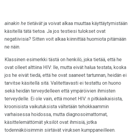
ainakin he tietävät
ja voivat alkaa muuttaa käyttäytymistään
käsitellä tätä tietoa. Ja jos testiesi tulokset ovat
negatiivisia? Sitten voit alkaa kiinnittää huomiota pitämään
ne näin.
Klassinen esimerkki tästä on henkilö, joka tietää, että he
ovat olleet alttiina HIV: lle, mutta eivät halua testata, koska
jos he eivät tiedä, että he ovat saaneet tartunnan, heidän ei
tarvitse käsitellä sitä. Valitettavasti ei testattu on huono
sekä heidän terveydelleen että ympäröivien ihmisten
terveydelle. Ei ole vain, että monet HIV: n pitkäaikaisista,
kroonisista vaikutuksista vältetään tehokkaammin
varhaisessa hoidossa, mutta diagnosoimattomat,
käsittelemättömät yksilöt ovat ihmisiä, jotka
todennäköisimmin siirtävät viruksen kumppaneilleen.