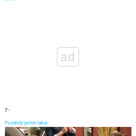
ad
7 -
Pysähdy pelon takia