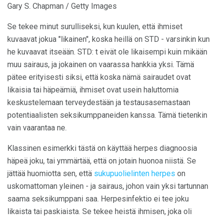
Gary S. Chapman / Getty Images
Se tekee minut surulliseksi, kun kuulen, että ihmiset
kuvaavat jokua "likainen", koska heillä on STD - varsinkin kun
he kuvaavat itseään. STD: t eivät ole likaisempi kuin mikään
muu sairaus, ja jokainen on vaarassa hankkia yksi. Tämä
pätee erityisesti siksi, että koska nämä sairaudet ovat
likaisia ​​tai häpeämiä, ihmiset ovat usein haluttomia
keskustelemaan terveydestään ja testausasemastaan ​​
potentiaalisten seksikumppaneiden kanssa. Tämä tietenkin
vain vaarantaa ne.
Klassinen esimerkki tästä on käyttää herpes diagnoosia
häpeä joku, tai ymmärtää, että on jotain huonoa niistä. Se
jättää huomiotta sen, että
sukupuolielinten herpes
on
uskomattoman yleinen - ja sairaus, johon vain yksi tartunnan
saama seksikumppani saa. Herpesinfektio ei tee joku
likaista tai paskiaista. Se tekee heistä ihmisen, joka oli