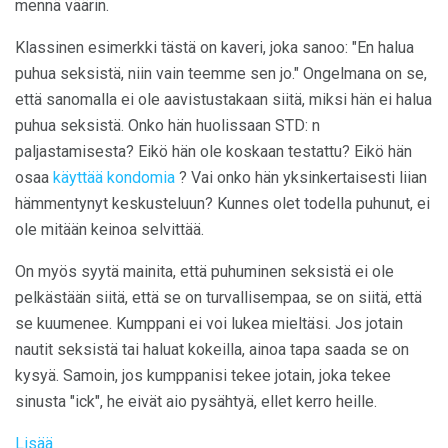
mennä väärin.
Klassinen esimerkki tästä on kaveri, joka sanoo: "En halua
puhua seksistä, niin vain teemme sen jo." Ongelmana on se,
että sanomalla ei ole aavistustakaan siitä, miksi hän ei halua
puhua seksistä. Onko hän huolissaan STD: n
paljastamisesta? Eikö hän ole koskaan testattu? Eikö hän
osaa
käyttää kondomia
? Vai onko hän yksinkertaisesti liian
hämmentynyt keskusteluun? Kunnes olet todella puhunut, ei
ole mitään keinoa selvittää.
On myös syytä mainita, että puhuminen seksistä ei ole
pelkästään siitä, että se on turvallisempaa, se on siitä, että
se kuumenee. Kumppani ei voi lukea mieltäsi. Jos jotain
nautit seksistä tai haluat kokeilla, ainoa tapa saada se on
kysyä. Samoin, jos kumppanisi tekee jotain, joka tekee
sinusta "ick", he eivät aio pysähtyä, ellet kerro heille.
Lisää