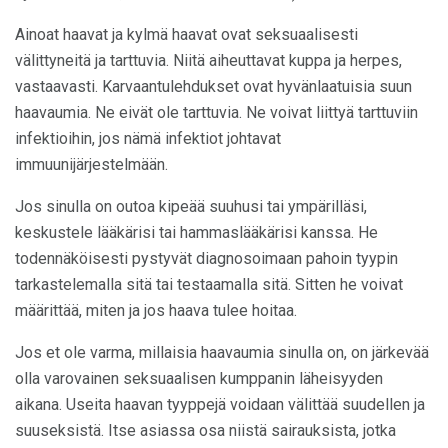
Ainoat haavat ja kylmä haavat ovat seksuaalisesti
välittyneitä ja tarttuvia. Niitä aiheuttavat kuppa ja herpes,
vastaavasti. Karvaantulehdukset ovat hyvänlaatuisia suun
haavaumia. Ne eivät ole tarttuvia. Ne voivat liittyä tarttuviin
infektioihin, jos nämä infektiot johtavat
immuunijärjestelmään.
Jos sinulla on outoa kipeää suuhusi tai ympärilläsi,
keskustele lääkärisi tai hammaslääkärisi kanssa. He
todennäköisesti pystyvät diagnosoimaan pahoin tyypin
tarkastelemalla sitä tai testaamalla sitä. Sitten he voivat
määrittää, miten ja jos haava tulee hoitaa.
Jos et ole varma, millaisia ​​haavaumia sinulla on, on järkevää
olla varovainen seksuaalisen kumppanin läheisyyden
aikana. Useita haavan tyyppejä voidaan välittää suudellen ja
suuseksistä. Itse asiassa osa niistä sairauksista, jotka