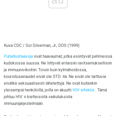
ad
Kuva CDC / Sol Silverman, Jr., DDS (1999)
Puhallushaavoja
ovat haavaumat, jotka esiintyvät pehmeissä
kudoksissa suussa. Ne liittyvät erilaisiin ravitsemuksellisiin
ja immuunivikoihin. Toisin kuin kylmähoidossa,
kouristusairaudet eivät ole STD: itä. Ne eivät ole tarttuvia
eivätkä seksuaalisesti lähetettyjä. Ne ovat kuitenkin
yleisempiä henkilöillä, joilla on akuutti
HIV-infektio
. Tämä
johtuu HIV: n kielteisistä vaikutuksista
immuunijärjestelmään.