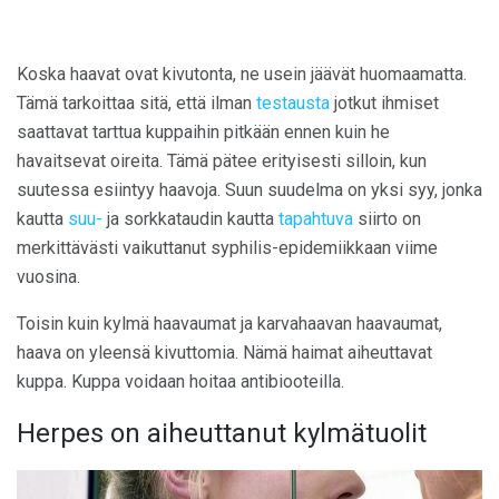
Koska haavat ovat kivutonta, ne usein jäävät huomaamatta.
Tämä tarkoittaa sitä, että ilman
testausta
jotkut ihmiset
saattavat tarttua kuppaihin pitkään ennen kuin he
havaitsevat oireita. Tämä pätee erityisesti silloin, kun
suutessa esiintyy haavoja. Suun suudelma on yksi syy, jonka
kautta
suu-
ja sorkkataudin kautta
tapahtuva
siirto on
merkittävästi vaikuttanut syphilis-epidemiikkaan viime
vuosina.
Toisin kuin kylmä haavaumat ja karvahaavan haavaumat,
haava on yleensä kivuttomia. Nämä haimat aiheuttavat
kuppa. Kuppa voidaan hoitaa antibiooteilla.
Herpes on aiheuttanut kylmätuolit