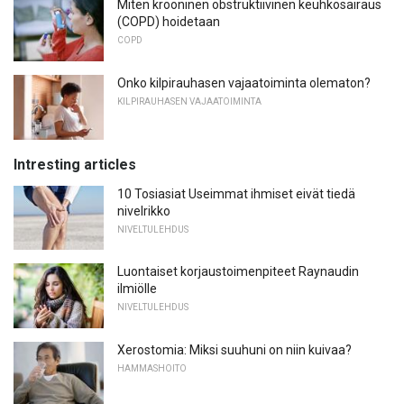
Miten krooninen obstruktiivinen keuhkosairaus
(COPD) hoidetaan
COPD
Onko kilpirauhasen vajaatoiminta olematon?
KILPIRAUHASEN VAJAATOIMINTA
Intresting articles
10 Tosiasiat Useimmat ihmiset eivät tiedä
nivelrikko
NIVELTULEHDUS
Luontaiset korjaustoimenpiteet Raynaudin
ilmiölle
NIVELTULEHDUS
Xerostomia: Miksi suuhuni on niin kuivaa?
HAMMASHOITO