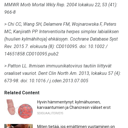
MMWR Morb Mortal Wkly Rep. 2004 lokakuu 22; 53 (41):
966-8
> Chi CC, Wang SH, Delamere FM, Wojnarowska F, Peters
MC, Kanjirath PP.
Interventioita herpes simplex labialiksen
(huulien kylmähihoja) ehkäisyyn.
Cochrane Database Syst
Rev. 2015 7. elokuuta (8): CD010095.
doi: 10.1002 /
14651858.CD010095.pub2
> Patton LL.
Ihmisen immuunikatovirus tautiin liittyvät
oraaliset vauriot.
Dent Clin North Am.
2013, lokakuu 57 (4):
673-98.
doi: 10.1016 / j.cden.2013.07.005
Related Content
Hyvin hämmentynyt: kylmähuonen,
karvaantumien ja Chancresin väliset erot
SEKSUAALITERVEYS
Miten tietää, jos emättimen vuotaminen on