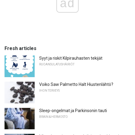
ad
Fresh articles
Syyt ja riskit Kilpirauhasten tekijät
RUOANSULATUSHÄIRIÖT
Voiko Saw Palmetto Halt Hiustenlähtö?
IHON TERVEYS
Sleep-ongelmat ja Parkinsonin tauti
BRAIN & HERMOSTO