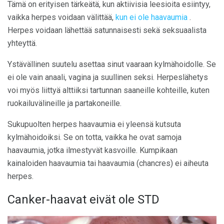
Tämä on erityisen tärkeätä, kun aktiivisia leesioita esiintyy,
vaikka herpes voidaan välittää,
kun ei ole haavaumia
.
Herpes voidaan lähettää satunnaisesti sekä seksuaalista
yhteyttä.
Ystävällinen suutelu asettaa sinut vaaraan kylmähoidolle. Se
ei ole vain anaali, vagina ja suullinen seksi. Herpeslähetys
voi myös liittyä alttiiksi tartunnan saaneille kohteille, kuten
ruokailuvälineille ja partakoneille.
Sukupuolten herpes haavaumia ei yleensä kutsuta
kylmähoidoiksi. Se on totta, vaikka he ovat samoja
haavaumia, jotka ilmestyvät kasvoille. Kumpikaan
kainaloiden haavaumia tai haavaumia (chancres) ei aiheuta
herpes.
Canker-haavat eivät ole STD