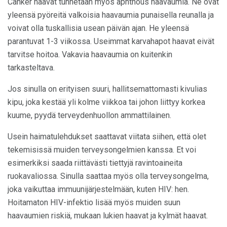
Canker haavat tunnetaan myös aphthous haavaumia. Ne ovat
yleensä pyöreitä valkoisia haavaumia punaisella reunalla ja
voivat olla tuskallisia usean päivän ajan. He yleensä
parantuvat 1-3 viikossa. Useimmat karvahapot haavat eivät
tarvitse hoitoa. Vakavia haavaumia on kuitenkin
tarkasteltava.
Jos sinulla on erityisen suuri, hallitsemattomasti kivulias
kipu, joka kestää yli kolme viikkoa tai johon liittyy korkea
kuume, pyydä terveydenhuollon ammattilainen.
Usein haimatulehdukset saattavat viitata siihen, että olet
tekemisissä muiden terveysongelmien kanssa. Et voi
esimerkiksi saada riittävästi tiettyjä ravintoaineita
ruokavaliossa. Sinulla saattaa myös olla terveysongelma,
joka vaikuttaa immuunijärjestelmään, kuten HIV: hen.
Hoitamaton HIV-infektio lisää myös muiden suun
haavaumien riskiä, ​​mukaan lukien haavat ja kylmät haavat.