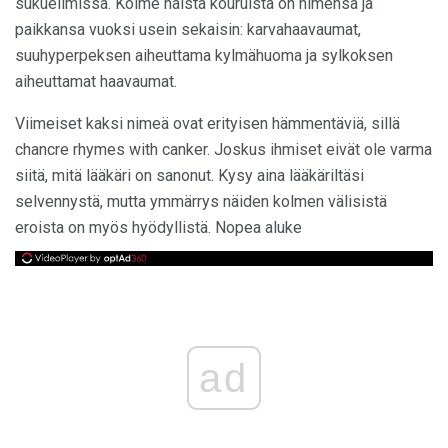
sukuelimissä. Kolme näistä kouruista on nimensä ja
paikkansa vuoksi usein sekaisin: karvahaavaumat,
suuhyperpeksen aiheuttama kylmähuoma ja sylkoksen
aiheuttamat haavaumat.
Viimeiset kaksi nimeä ovat erityisen hämmentäviä, sillä
chancre rhymes with canker. Joskus ihmiset eivät ole varma
siitä, mitä lääkäri on sanonut. Kysy aina lääkäriltäsi
selvennystä, mutta ymmärrys näiden kolmen välisistä
eroista on myös hyödyllistä. Nopea aluke
ad