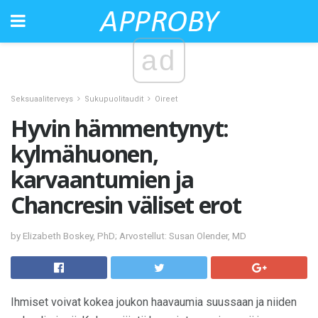
ad
Seksuaaliterveys
Sukupuolitaudit
Oireet
Hyvin hämmentynyt:
kylmähuonen,
karvaantumien ja
Chancresin väliset erot
by Elizabeth Boskey, PhD; Arvostellut: Susan Olender, MD
Ihmiset voivat kokea joukon haavaumia suussaan ja niiden