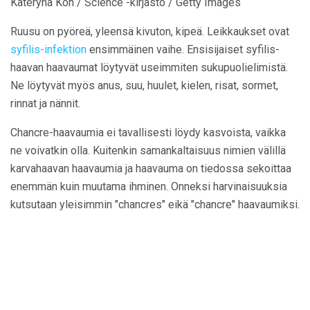
Kateryna Kon / Science -kirjasto / Getty Images
Ruusu on pyöreä, yleensä kivuton, kipeä. Leikkaukset ovat
syfilis-infektion
ensimmäinen vaihe. Ensisijaiset syfilis-
haavan haavaumat löytyvät useimmiten sukupuolielimistä.
Ne löytyvät myös anus, suu, huulet, kielen, risat, sormet,
rinnat ja nännit.
Chancre-haavaumia ei tavallisesti löydy kasvoista, vaikka
ne voivatkin olla. Kuitenkin samankaltaisuus nimien välillä
karvahaavan haavaumia ja haavauma on tiedossa sekoittaa
enemmän kuin muutama ihminen. Onneksi harvinaisuuksia
kutsutaan yleisimmin "chancres" eikä "chancre" haavaumiksi.