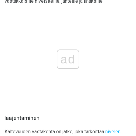
vastakkaisille nivelsiteille, jänteille ja lihaksille.
ad
laajentaminen
Kaltevuuden vastakohta on jatke, joka tarkoittaa
nivelen