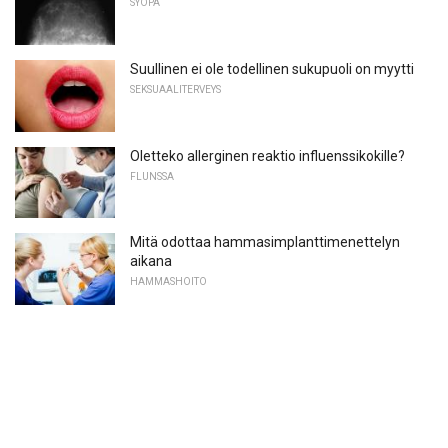
SYÖPÄ
Suullinen ei ole todellinen sukupuoli on myytti
SEKSUAALITERVEYS
Oletteko allerginen reaktio influenssikokille?
FLUNSSA
Mitä odottaa hammasimplanttimenettelyn
aikana
HAMMASHOITO