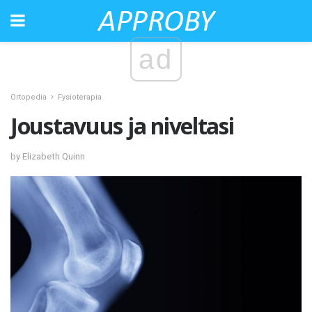
ad
Ortopedia
Fysioterapia
Joustavuus ja niveltasi
by Elizabeth Quinn