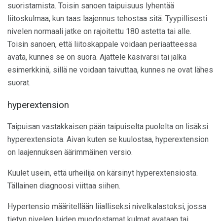
suoristamista. Toisin sanoen taipuisuus lyhentää
liitoskulmaa, kun taas laajennus tehostaa sitä. Tyypillisesti
nivelen normaali jatke on rajoitettu 180 astetta tai alle.
Toisin sanoen, että liitoskappale voidaan periaatteessa
avata, kunnes se on suora. Ajattele käsivarsi tai jalka
esimerkkinä, sillä ne voidaan taivuttaa, kunnes ne ovat lähes
suorat.
hyperextension
Taipuisan vastakkaisen pään taipuiselta puolelta on lisäksi
hyperextensiota. Aivan kuten se kuulostaa, hyperextension
on laajennuksen äärimmäinen versio.
Kuulet usein, että urheilija on kärsinyt hyperextensiosta.
Tällainen diagnoosi viittaa siihen.
Hypertensio määritellään liialliseksi nivelkalastoksi, jossa
tietyn nivelen luiden muodostamat kulmat avataan tai