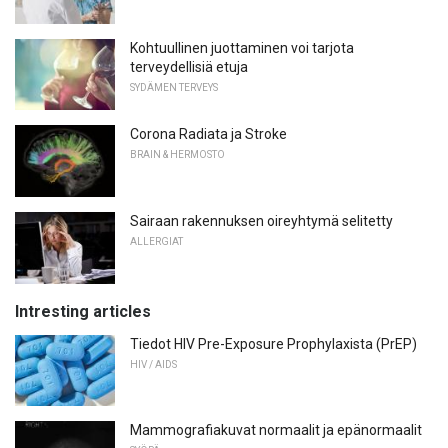
Kohtuullinen juottaminen voi tarjota
terveydellisiä etuja
SYDÄMEN TERVEYS
Corona Radiata ja Stroke
BRAIN & HERMOSTO
Sairaan rakennuksen oireyhtymä selitetty
ALLERGIAT
Intresting articles
Tiedot HIV Pre-Exposure Prophylaxista (PrEP)
HIV / AIDS
Mammografiakuvat normaalit ja epänormaalit