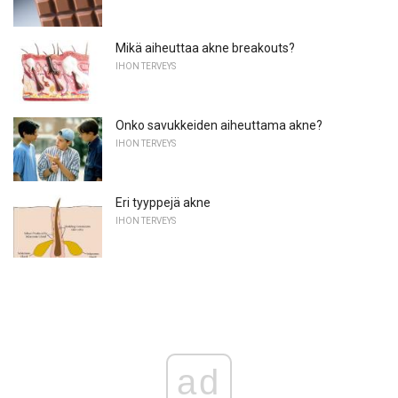
Mikä aiheuttaa akne breakouts?
IHON TERVEYS
Onko savukkeiden aiheuttama akne?
IHON TERVEYS
Eri tyyppejä akne
IHON TERVEYS
ad