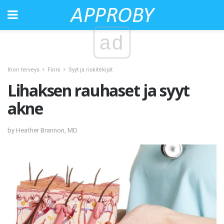
ad
Ihon terveys
Finni
Syyt ja riskitekijät
Lihaksen rauhaset ja syyt
akne
by Heather Brannon, MD