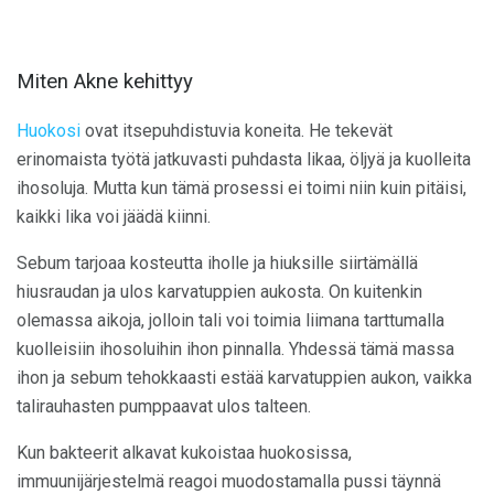
Miten Akne kehittyy
Huokosi
ovat itsepuhdistuvia koneita. He tekevät
erinomaista työtä jatkuvasti puhdasta likaa, öljyä ja kuolleita
ihosoluja. Mutta kun tämä prosessi ei toimi niin kuin pitäisi,
kaikki lika voi jäädä kiinni.
Sebum tarjoaa kosteutta iholle ja hiuksille siirtämällä
hiusraudan ja ulos karvatuppien aukosta. On kuitenkin
olemassa aikoja, jolloin tali voi toimia liimana tarttumalla
kuolleisiin ihosoluihin ihon pinnalla. Yhdessä tämä massa
ihon ja sebum tehokkaasti estää karvatuppien aukon, vaikka
talirauhasten pumppaavat ulos talteen.
Kun bakteerit alkavat kukoistaa huokosissa,
immuunijärjestelmä reagoi muodostamalla pussi täynnä