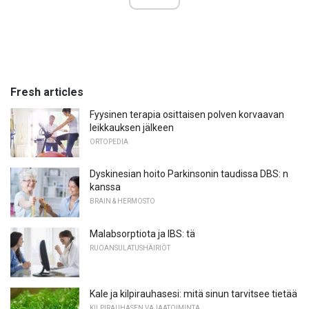
Fresh articles
Fyysinen terapia osittaisen polven korvaavan
leikkauksen jälkeen
ORTOPEDIA
Dyskinesian hoito Parkinsonin taudissa DBS: n
kanssa
BRAIN & HERMOSTO
Malabsorptiota ja IBS: tä
RUOANSULATUSHÄIRIÖT
Kale ja kilpirauhasesi: mitä sinun tarvitsee tietää
KILPIRAUHASEN VAJAATOIMINTA