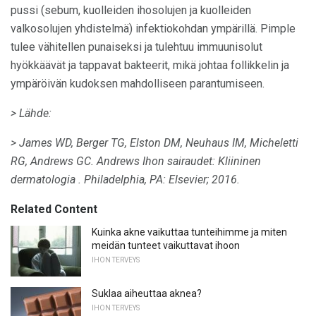
pussi (sebum, kuolleiden ihosolujen ja kuolleiden
valkosolujen yhdistelmä) infektiokohdan ympärillä. Pimple
tulee vähitellen punaiseksi ja tulehtuu immuunisolut
hyökkäävät ja tappavat bakteerit, mikä johtaa follikkelin ja
ympäröivän kudoksen mahdolliseen parantumiseen.
> Lähde:
> James WD, Berger TG, Elston DM, Neuhaus IM, Micheletti
RG, Andrews GC.
Andrews Ihon sairaudet: Kliininen
dermatologia
.
Philadelphia, PA: Elsevier;
2016.
Related Content
Kuinka akne vaikuttaa tunteihimme ja miten
meidän tunteet vaikuttavat ihoon
IHON TERVEYS
Suklaa aiheuttaa aknea?
IHON TERVEYS