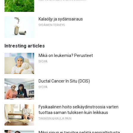
Kalaöljy ja sydänsairaus
SYDÄMEN TERVEYS
Intresting articles
Mikä on leukemia? Perusteet
SYÖPÄ
Ductal Cancer In Situ (DCIS)
SYÖPÄ
Fysikaalinen hoito selkäydinstroosia varten
tuottaa saman tuloksen kuin leikkaus
TAKAISIN & KAULA PAIN
Miksi sinun ei tarvitse pelätä pappialtistusta