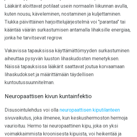
Lääkärit aloittavat potilaat usein normaalin liikunnan avulla,
kuten nousu, käveleminen, nostaminen ja kuljettaminen.
Tiukka päivittäinen harjoittelujärjestelmä voi "parantaa" tai
kääntää väärän surkastumisen antamalla lihaksille energiaa,
jonka he tarvitsevat regrow.
Vakavissa tapauksissa käyttämättömyyden surkastuminen
aiheuttaa pysyvän luuston lihaskudosten menetyksen.
Näissä tapauksissa lääkärit saattavat joutua korvaamaan
lihaskudokset ja määrittämään täydellisen
kuntoutussuunnitelman.
Neuropaattisen kivun kuntainfektio
Disusointulehdus voi olla
neuropaattisen kiputilanteen
sivuvaikutus, joka ilmenee, kun keskushermoston hermoja
vaurioituu. Hermo tai neuropaattinen kipu, joka on yksi
voimakkaimmista kroonisesta kipuista, voi heikentää ja