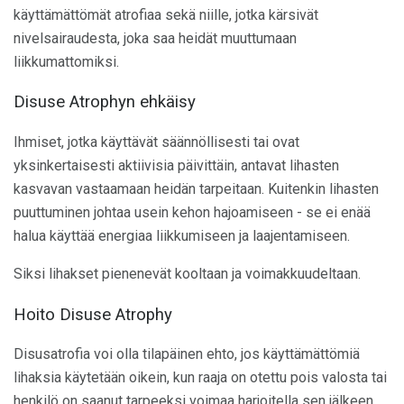
käyttämättömät atrofiaa sekä niille, jotka kärsivät
nivelsairaudesta, joka saa heidät muuttumaan
liikkumattomiksi.
Disuse Atrophyn ehkäisy
Ihmiset, jotka käyttävät säännöllisesti tai ovat
yksinkertaisesti aktiivisia päivittäin, antavat lihasten
kasvavan vastaamaan heidän tarpeitaan. Kuitenkin lihasten
puuttuminen johtaa usein kehon hajoamiseen - se ei enää
halua käyttää energiaa liikkumiseen ja laajentamiseen.
Siksi lihakset pienenevät kooltaan ja voimakkuudeltaan.
Hoito Disuse Atrophy
Disusatrofia voi olla tilapäinen ehto, jos käyttämättömiä
lihaksia käytetään oikein, kun raaja on otettu pois valosta tai
henkilö on saanut tarpeeksi voimaa harjoitella sen jälkeen,