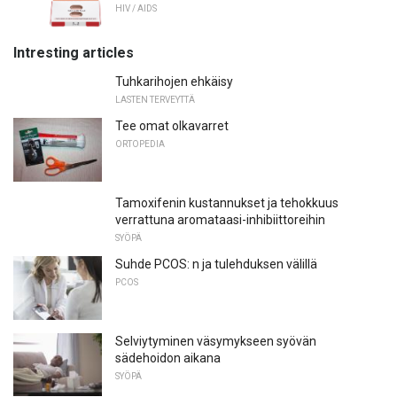
HIV / AIDS
Intresting articles
Tuhkarihojen ehkäisy
LASTEN TERVEYTTÄ
Tee omat olkavarret
ORTOPEDIA
Tamoxifenin kustannukset ja tehokkuus
verrattuna aromataasi-inhibiittoreihin
SYÖPÄ
Suhde PCOS: n ja tulehduksen välillä
PCOS
Selviytyminen väsymykseen syövän
sädehoidon aikana
SYÖPÄ