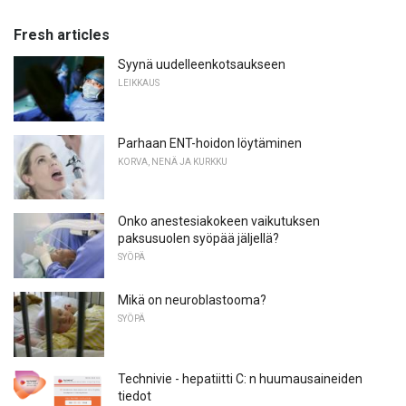
Fresh articles
Syynä uudelleenkotsaukseen
LEIKKAUS
Parhaan ENT-hoidon löytäminen
KORVA, NENÄ JA KURKKU
Onko anestesiakokeen vaikutuksen
paksusuolen syöpää jäljellä?
SYÖPÄ
Mikä on neuroblastooma?
SYÖPÄ
Technivie - hepatiitti C: n huumausaineiden
tiedot