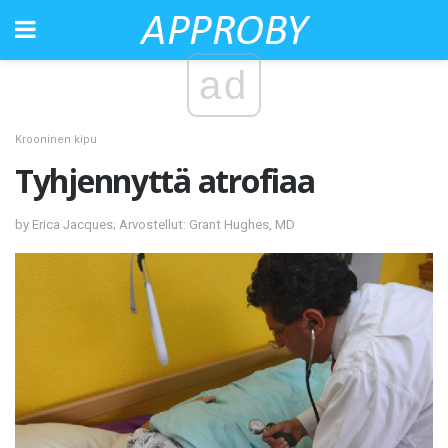
ad
Krooninen kipu
Tyhjennyttä atrofiaa
by Erica Jacques; Arvostellut: Grant Hughes, MD