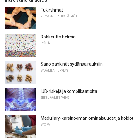
Tukiryhmät
RUOANSULATUSHÄIRIÖT
Rohkeutta helmiä
SYÖPÄ
Sano pähkinät sydänsairauksiin
SYDÄMEN TERVEYS
IUD-riskejä ja komplikaatioita
SEKSUAALITERVEYS
Medullary-karsinooman ominaisuudet ja hoidot
SYÖPÄ