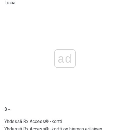
Lisää
ad
3 -
Yhdessä Rx Access® -kortti
Yhdessä Rx Access® -kortti on hieman erilainen