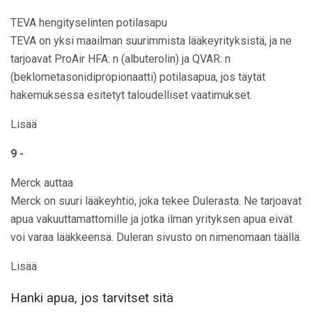
TEVA hengityselinten potilasapu
TEVA on yksi maailman suurimmista lääkeyrityksistä, ja ne
tarjoavat ProAir HFA: n (albuterolin) ja QVAR: n
(beklometasonidipropionaatti) potilasapua, jos täytät
hakemuksessa esitetyt taloudelliset vaatimukset.
Lisää
9 -
Merck auttaa
Merck on suuri lääkeyhtiö, joka tekee Dulerasta. Ne tarjoavat
apua vakuuttamattomille ja jotka ilman yrityksen apua eivät
voi varaa lääkkeensä. Duleran sivusto on nimenomaan täällä.
Lisää
Hanki apua, jos tarvitset sitä