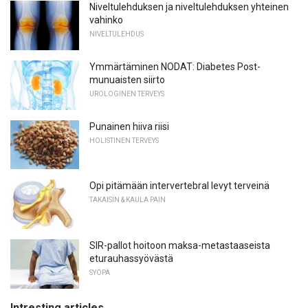
Niveltulehduksen ja niveltulehduksen yhteinen
vahinko
NIVELTULEHDUS
Ymmärtäminen NODAT: Diabetes Post-
munuaisten siirto
UROLOGINEN TERVEYS
Punainen hiiva riisi
HOLISTINEN TERVEYS
Opi pitämään intervertebral levyt terveinä
TAKAISIN & KAULA PAIN
SIR-pallot hoitoon maksa-metastaaseista
eturauhassyövästä
SYÖPÄ
Intresting articles