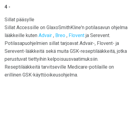
4 -
Sillat pääsylle
Sillat Accessille on GlaxoSmithKline'n potilasavun ohjelma
lääkkeille kuten
Advair
,
Breo
,
Flovent
ja Serevent.
Potilasapuohjelmien sillat tarjoavat Advair-, Flovent- ja
Serevent-lääkkeitä sekä muita GSK-reseptilääkkeitä, jotka
perustuvat tiettyihin kelpoisuusvaatimuksiin.
Reseptilääkkeitä tarvitseville Medicare-potilaille on
erillinen GSK-käyttöoikeusohjelma.