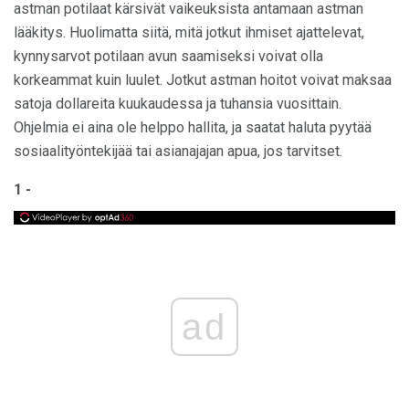
astman potilaat kärsivät vaikeuksista antamaan astman
lääkitys. Huolimatta siitä, mitä jotkut ihmiset ajattelevat,
kynnysarvot potilaan avun saamiseksi voivat olla
korkeammat kuin luulet. Jotkut astman hoitot voivat maksaa
satoja dollareita kuukaudessa ja tuhansia vuosittain.
Ohjelmia ei aina ole helppo hallita, ja saatat haluta pyytää
sosiaalityöntekijää tai asianajajan apua, jos tarvitset.
1 -
ad