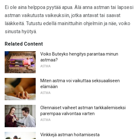
Ei ole aina helppoa pyytää apua. Älä anna astman tai lapsesi
astman vaikutusta vaikeuksiin, jotka antavat tai saavat
lääkkeitä. Tutustu edellä mainittuihin ohjelmiin ja näe, voiko
sinusta hyötyä.
Related Content
Voiko Buteyko hengitys parantaa minun
astmaa?
ASTMA
Miten astma voi vaikuttaa seksuaaliseen
elämään
ASTMA
Olennaiset vaiheet astman tarkkailemiseksi
parempaa valvontaa varten
ASTMA
Vinkkejä astman hoitamisesta