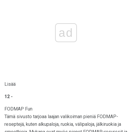
ad
Lisää
12 -
FODMAP Fun
Tämä sivusto tarjoaa laajan valikoiman pieniä FODMAP-
reseptejä, kuten alkupaloja, ruokia, välipaloja, jälkiruokia ja
smoothieja. Mukana ovat myös pienet FODMAP-resurssit ja