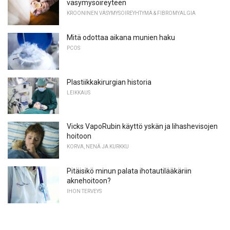
väsymysoireyteen
KROONINEN VÄSYMYSOIREYHTYMÄ & FIBROMYALGIA
Mitä odottaa aikana munien haku
PCOS
Plastiikkakirurgian historia
LEIKKAUS
Vicks VapoRubin käyttö yskän ja lihashevisojen
hoitoon
KORVA, NENÄ JA KURKKU
Pitäisikö minun palata ihotautilääkäriin
aknehoitoon?
IHON TERVEYS