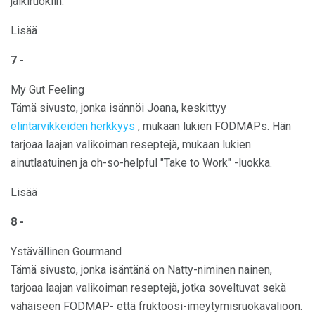
jälkiruokiin.
Lisää
7 -
My Gut Feeling
Tämä sivusto, jonka isännöi Joana, keskittyy
elintarvikkeiden herkkyys
, mukaan lukien FODMAPs. Hän
tarjoaa laajan valikoiman reseptejä, mukaan lukien
ainutlaatuinen ja oh-so-helpful "Take to Work" -luokka.
Lisää
8 -
Ystävällinen Gourmand
Tämä sivusto, jonka isäntänä on Natty-niminen nainen,
tarjoaa laajan valikoiman reseptejä, jotka soveltuvat sekä
vähäiseen FODMAP- että fruktoosi-imeytymisruokavalioon.