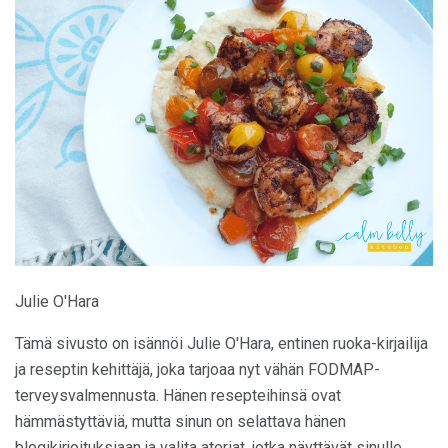
Julie O'Hara
Tämä sivusto on isännöi Julie O'Hara, entinen ruoka-kirjailija
ja reseptin kehittäjä, joka tarjoaa nyt vähän FODMAP-
terveysvalmennusta. Hänen resepteihinsä ovat
hämmästyttäviä, mutta sinun on selattava hänen
blogikirjoituksiaan ja valita ateriat, jotka näyttävät sinulle