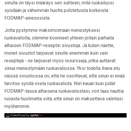
sinulla on täysi määräys sen suhteen, mitä ruokailuosi
syödään ja vähemmän huolta piilotetuista korkeista
FODMAP-ainesosista.
Jotta pystymme maksimoimaan menestyksesi
ruokavaliolla, olemme koonneet yhteen joitain parhaita
alhaisen FODMAP-reseptin sivustoja. Ja kuten näette,
monet sivustot tarjoavat sinulle enemmän kuin vain
reseptejä - ne tarjoavat myös resursseja, jotka auttavat
sinua menestymään ruokavaliossa. Yksi todella ihana etu
näissä sivustoissa on, että he osoittavat, että sinun ei enää
tarvitse syödä ovela ruokavaliota. Niin kauan kuin pidät
FODMAP-tasoa alhaisena ruokavaliostasi, voit taas nauttia
ruoasta huolimatta siitä, että sinun on maksettava valintasi
myöhemmin.