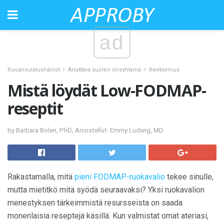
ad
Ruoansulatushäiriöt
Ärsyttävä suolen oireyhtymä
Ravitsemus
Mistä löydät Low-FODMAP-
reseptit
by Barbara Bolen, PhD; Arvostellut: Emmy Ludwig, MD
Rakastamalla, mitä
pieni FODMAP-ruokavalio
tekee sinulle,
mutta mietitkö mitä syödä seuraavaksi? Yksi ruokavalion
menestyksen tärkeimmistä resursseista on saada
monenlaisia ​​reseptejä käsillä. Kun valmistat omat ateriasi,