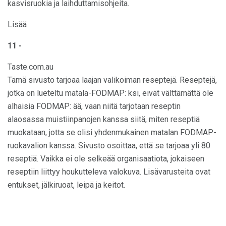
kasvisruokia ja laihduttamisohjeita.
Lisää
11 -
Taste.com.au
Tämä sivusto tarjoaa laajan valikoiman reseptejä. Reseptejä,
jotka on lueteltu matala-FODMAP: ksi, eivät välttämättä ole
alhaisia ​​FODMAP: ää, vaan niitä tarjotaan reseptin
alaosassa muistiinpanojen kanssa siitä, miten reseptiä
muokataan, jotta se olisi yhdenmukainen matalan FODMAP-
ruokavalion kanssa. Sivusto osoittaa, että se tarjoaa yli 80
reseptiä. Vaikka ei ole selkeää organisaatiota, jokaiseen
reseptiin liittyy houkutteleva valokuva. Lisävarusteita ovat
entukset, jälkiruoat, leipä ja keitot.