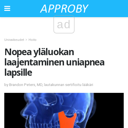
ad
Univaikeudet
Hoito
Nopea yläluokan
laajentaminen uniapnea
lapsille
by Brandon Peters, MD, lautakunnan sertifioitu lääkäri