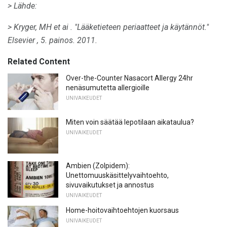
> Lähde:
> Kryger, MH
et ai
.
"Lääketieteen periaatteet ja käytännöt."
Elsevier
, 5. painos.
2011.
Related Content
Over-the-Counter Nasacort Allergy 24hr
nenäsumutetta allergioille
UNIVAIKEUDET
Miten voin säätää lepotilaan aikataulua?
UNIVAIKEUDET
Ambien (Zolpidem):
Unettomuuskäsittelyvaihtoehto,
sivuvaikutukset ja annostus
UNIVAIKEUDET
Home-hoitovaihtoehtojen kuorsaus
UNIVAIKEUDET