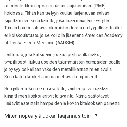
ortodontistiksi nopean maksan laajenemisen (RME)
hoidossa. Tähän käsittelyyn kuuluu laajentuvan salvan
sijoittaminen suun katolle, joka lisää maxillan leveyttä.
Tämän hoidon johtava oikomishoidossa on tyypillisesti ollut
erikoiskoulutusta, ja se voi olla jäsenenä American Academy
of Dental Sleep Medicine (AADSM).
Laitteisto, jota kutsutaan joskus perhosulkimaksi,
tyypillisesti liukuu useiden takimmaisten hampaiden päälle
ja pysyy paikallaan vakaiden metallikannattimien avulla.
Suun katon keskellä on säädettävä komponentti.
Sen jälkeen, kun se on asetettu, vanhempi voi säätää
kiinnittimen lisäksi erityistä avainta. Nämä säätötavat
lisäävät asteittain hampaiden ja kovan kitalaoksen painetta.
Miten nopea yläluokan laajennus toimii?