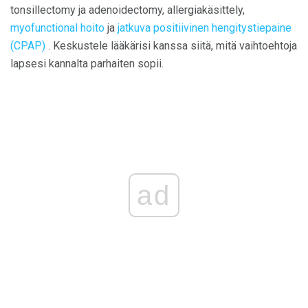
tonsillectomy ja adenoidectomy, allergiakäsittely,
myofunctional hoito
ja
jatkuva positiivinen hengitystiepaine
(CPAP)
. Keskustele lääkärisi kanssa siitä, mitä vaihtoehtoja
lapsesi kannalta parhaiten sopii.
ad