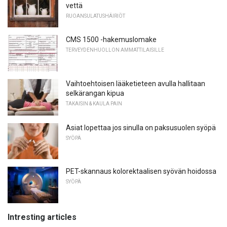
vettä
RUOANSULATUSHÄIRIÖT
CMS 1500 -hakemuslomake
TERVEYDENHUOLLON AMMATTILAISILLE
Vaihtoehtoisen lääketieteen avulla hallitaan
selkärangan kipua
TAKAISIN & KAULA PAIN
Asiat lopettaa jos sinulla on paksusuolen syöpä
SYÖPÄ
PET-skannaus kolorektaalisen syövän hoidossa
SYÖPÄ
Intresting articles