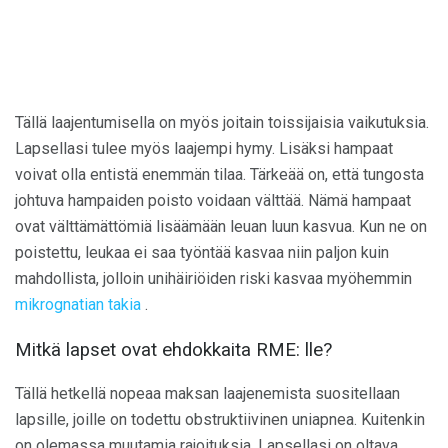
Tällä laajentumisella on myös joitain toissijaisia ​​vaikutuksia.
Lapsellasi tulee myös laajempi hymy. Lisäksi hampaat
voivat olla entistä enemmän tilaa. Tärkeää on, että tungosta
johtuva hampaiden poisto voidaan välttää. Nämä hampaat
ovat välttämättömiä lisäämään leuan luun kasvua. Kun ne on
poistettu, leukaa ei saa työntää kasvaa niin paljon kuin
mahdollista, jolloin unihäiriöiden riski kasvaa myöhemmin
mikrognatian takia
.
Mitkä lapset ovat ehdokkaita RME: lle?
Tällä hetkellä nopeaa maksan laajenemista suositellaan
lapsille, joille on todettu obstruktiivinen uniapnea. Kuitenkin
on olemassa muutamia rajoituksia. Lapsellasi on oltava