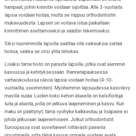
hampaat, joihin kiinnitin voidaan sijoittaa. Alle 3-vuotiaita
lapsia voidaan hoitaa, mutta se riippuu orthodontistin
mukavuudesta. Lapsen on voitava istua paikallaan
kiinnittimen asettamiseksi ja säädön tekemiseksi.
Siksi nuoremmilla lapsilla saattaa olla vaikeuksia sietää
hoitoa, vaikka se olisi yhtä tehokas.
Lisäksi tämä hoito on parasta lapsille, jotka ovat aiemmin
kasvussa ja kehityksessään. Ihannetapauksessa
varhaiskoulussa olevia lapsia voidaan hoitaa (4-10-
vuotiailta, useimmiten). Myöhemmin lapsuudessa kasvilevy
maxilla sulaa. Luiden koko kehon alueella on kalsifioituja
luita ja alueita, joilla on jatkuva laajeneminen ja kasvu. Kun
maku on päättynyt, tämä vyöhyke kalkkeutuu ja lisäpaine ei
johda jatkuvaan laajenemiseen. Jotkut orthodontistit
Euroopassa ovat soveltaneet riittävästi paineita
ripustimella, jotta tämä kasvun ompele voidaan avata