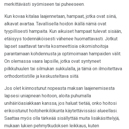
merkittävästi syömiseen tai puheeseen.
Kun kovaa kitalaa laajennetaan, hampaat, jotka ovat siinä,
alkavat avartaa. Tavallisella hoidon ikällä nämä ovat
tyypillisesti hampaita. Kun aikuiset hampaat tulevat sisään,
etäisyys todennäköisesti vähenee huomattavasti. Jotkut
lapset saattavat tarvita kosmeettisia oikomishoitoja
parantamaan kohdennusta ja optimoimaan hampaiden välit.
On olemassa vaara lapsille, jotka ovat syntyneet
pilkkuhuulen tai silmukan sukkulalla, ja tämä on ilmoitettava
orthodontistille ja keskusteltava siitä.
Jos olet kiinnostunut nopeasta maksan laajenemisesta
lapsesi uniapnean hoitoon, aloita puhumalla
unihäiriöasiakkaan kanssa, jos haluat tietää, onko hoitosi
erikoistunut hoitohenkilökunta käytettävissäsi alueellasi.
Saattaa myös olla tärkeää sisällyttää muita lisäkäsittelyjä,
mukaan lukien pehmytkudoksen leikkaus, kuten