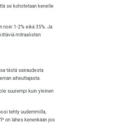
että se kohotetaan kenelle
in noin 1-2% eikä 35%. Ja
ttäviä mitraalisten
osa tästä sairaudesta
leman aiheuttajasta.
i ole suurempi kuin yleinen
noosi tehty uudemmilla,
MVP on lähes kenenkään jos