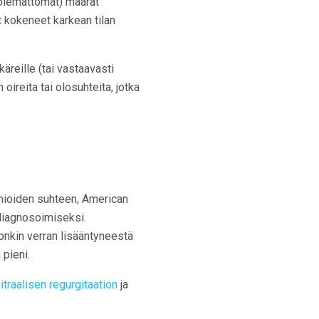
a olemattomat) määrät
t kokeneet karkean tilan
käreille (tai vastaavasti
oireita tai olosuhteita, jotka
mioiden suhteen, American
 diagnosoimiseksi.
onkin verran lisääntyneestä
 pieni.
traalisen regurgitaation
ja