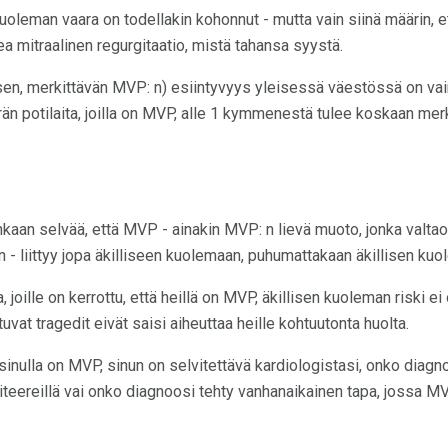
uoleman vaara on todellakin kohonnut - mutta vain siinä määrin, 
ea mitraalinen regurgitaatio, mistä tahansa syystä.
lisen, merkittävän MVP: n) esiintyvyys yleisessä väestössä on va
 potilaita, joilla on MVP, alle 1 kymmenestä tulee koskaan merki
lenkaan selvää, että MVP - ainakin MVP: n lievä muoto, jonka valta
- liittyy jopa äkilliseen kuolemaan, puhumattakaan äkillisen kuo
, joille on kerrottu, että heillä on MVP, äkillisen kuoleman riski e
vat tragedit eivät saisi aiheuttaa heille kohtuutonta huolta.
ä sinulla on MVP, sinun on selvitettävä kardiologistasi, onko diag
riteereillä vai onko diagnoosi tehty vanhanaikainen tapa, jossa 