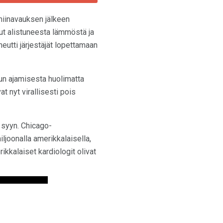
umiinavauksen jälkeen
ut alistuneesta lämmöstä ja
eutti järjestäjät lopettamaan
dun ajamisesta huolimatta
t nyt virallisesti pois
n syyn. Chicago-
iljoonalla amerikkalaisella,
ikkalaiset kardiologit olivat