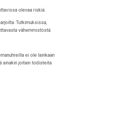
ttavissa olevaa riskiä.
arjoilta. Tutkimuksissa,
omattavasta vähemmistöstä.
emanuhreilla ei ole lainkaan
ainakin joitain todisteita