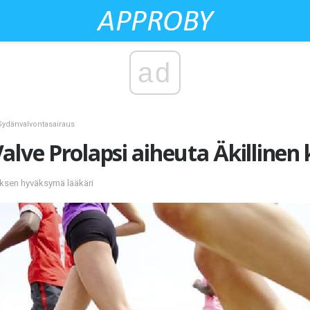
ad
Sydänvalvontasairaus
alve Prolapsi aiheuta Äkilline
uksen hyväksymä lääkäri