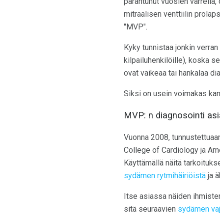
parantunut vuosien varrella,
mitraalisen venttiilin prola
"MVP".
Kyky tunnistaa jonkin verran 
kilpailuhenkilöille), koska s
ovat vaikeaa tai hankalaa dia
Siksi on usein voimakas kann
MVP: n diagnosointi as
Vuonna 2008, tunnustettuaa
College of Cardiology ja Am
Käyttämällä näitä tarkoituk
sydämen rytmihäiriöistä
ja ä
Itse asiassa näiden ihmisten
sitä seuraavien
sydämen vaj