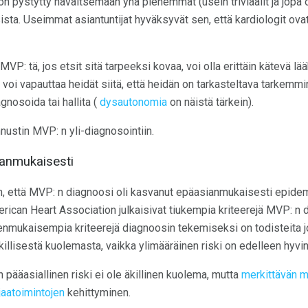
 on pystytty havaitsemaan yhä pienemmät (usein triviaalit ja jop
psista. Useimmat asiantuntijat hyväksyvät sen, että kardiologit ova
MVP: tä, jos etsit sitä tarpeeksi kovaa, voi olla erittäin kätevä lää
e voi vapauttaa heidät siitä, että heidän on tarkasteltava tarkemmin 
gnosoida tai hallita (
dysautonomia
on näistä tärkein).
ustin MVP: n yli-diagnosointiin.
ianmukaisesti
n, että MVP: n diagnoosi oli kasvanut epäasianmukaisesti epide
erican Heart Association julkaisivat tiukempia kriteerejä MVP: n
senmukaisempia kriteerejä diagnoosin tekemiseksi on todisteita j
killisestä kuolemasta, vaikka ylimääräinen riski on edelleen hyvin
 pääasiallinen riski ei ole äkillinen kuolema, mutta
merkittävän mi
aatoimintojen
kehittyminen.