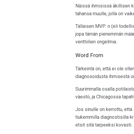
Näissä ihmisissä äkillisen k
tahansa muulle, jolla on vaik
Tällaisen MVP: n (eli todel
jopa tämän pienemmän määrän
venttiilien ongelmia.
Word From
Tärkeintä on, että ei ole ol
diagnosoidusta ihmisestä on 
Suurimmalla osalla potilaista
väestö, ja Chicagossa tapahtu
Jos sinulle on kerrottu, ett
tiukemmilla diagnostisilla k
etsit sitä tarpeeksi kovasti.