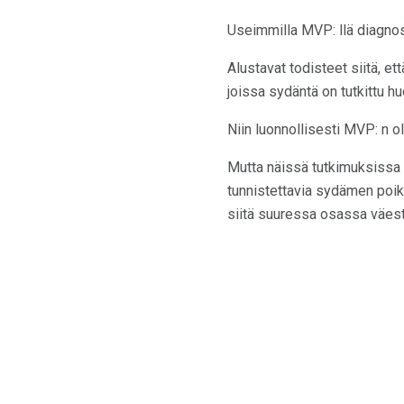
Useimmilla MVP: llä diagnoso
Alustavat todisteet siitä, et
joissa sydäntä on tutkittu h
Niin luonnollisesti MVP: n o
Mutta näissä tutkimuksissa e
tunnistettavia sydämen poikk
siitä suuressa osassa väest