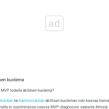
ad
linen kuolema
MVP todella äkillinen kuolema?
kardian
tai
kammiovärinän
äkillisen kuoleman riski kasvaa hieman 
 mutta ei suurimmassa osassa MVP-diagnoosin saaneita ihmisiä.