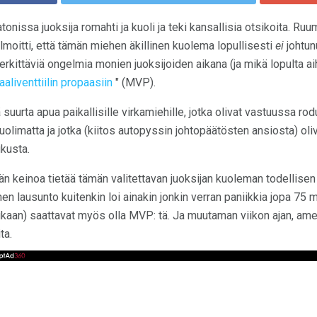
issa juoksija romahti ja kuoli ja teki kansallisia otsikoita. Ru
ilmoitti, että tämän miehen äkillinen kuolema lopullisesti
ei
johtun
erkittäviä ongelmia monien juoksijoiden aikana (ja mikä lopulta aih
aaliventtiilin propaasiin
" (MVP).
suurta apua paikallisille virkamiehille, jotka olivat vastuussa ro
limatta ja jotka (kiitos autopyssin johtopäätösten ansiosta) oliva
kusta.
ään keinoa tietää tämän valitettavan juoksijan kuoleman todellise
nen lausunto kuitenkin loi ainakin jonkin verran paniikkia jopa 75 m
ukaan) saattavat myös olla MVP: tä. Ja muutaman viikon ajan, amer
ta.