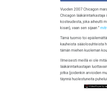
Vuoden 2007 Chicagon maraton
Chicagon lääkärintarkastaja 
kosteudesta, joka aiheutti m
kisan), vaan sen sijaan "
mitr
Tämä tuomio toi epäilemättä 
kauheista sääolosuhteista huo
tämän miehen kuoleman kou
Ilmeisesti meillä ei ole mit
lääkärintarkastajan luottavai
jotka (joidenkin arvioiden m
täynnä huolestuneita puhelui