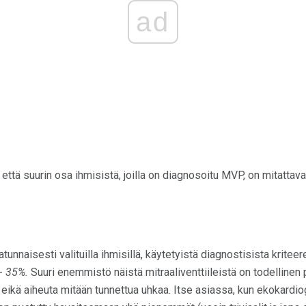
ad
, että suurin osa ihmisistä, joilla on diagnosoitu MVP, on mitattava
tunnaisesti valituilla ihmisillä, käytetyistä diagnostisista kritee
 -
35%.
Suuri enemmistö näistä mitraaliventtiileistä on todellinen 
eikä aiheuta mitään tunnettua uhkaa. Itse asiassa, kun ekokardiog