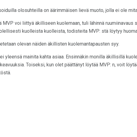
iduilla olosuhteilla on äärimmäisen lievä muoto, jolla ei ole mita
tä MVP voi liittyä äkilliseen kuolemaan, tuli lähinnä ruumiinavaus s
uolellisesti kuolleista kuolleista, todisteita MVP: stä löytyy hu
letetaan olevan näiden äkillisten kuolemantapausten syy.
i yleensä mainita kahta asiaa. Ensinnäkin monilla äkillisillä kuol
eavuuksia. Toiseksi, kun olet päättänyt löytää MVP: n, voit löytää 
östä.