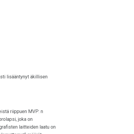
sti lisääntynyt äkillisen
reistä riippuen MVP: n
prolapsi, joka on
rafisten laitteiden laatu on