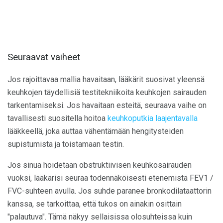
Seuraavat vaiheet
Jos rajoittavaa mallia havaitaan, lääkärit suosivat yleensä
keuhkojen täydellisiä testitekniikoita keuhkojen sairauden
tarkentamiseksi. Jos havaitaan esteitä, seuraava vaihe on
tavallisesti suositella hoitoa
keuhkoputkia laajentavalla
lääkkeellä, joka auttaa vähentämään hengitysteiden
supistumista ja toistamaan testin.
Jos sinua hoidetaan obstruktiivisen keuhkosairauden
vuoksi, lääkärisi seuraa todennäköisesti etenemistä FEV1 /
FVC-suhteen avulla. Jos suhde paranee bronkodilataattorin
kanssa, se tarkoittaa, että tukos on ainakin osittain
"palautuva". Tämä näkyy sellaisissa olosuhteissa kuin