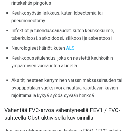
rintakehän pingotus
Keuhkosyövän leikkaus, kuten lobectomia tai
pneumonectomy
Infektiot ja tulehdussairaudet, kuten keuhkokuume,
tuberkuloosi, sarkoidoosi, silikoosi ja asbestoosi
Neurologiset häiriöt, kuten
ALS
Keuhkopussitulehdus, joka on nestettä keuhkoihin
ympäröivien vuorausten alueella
Aksitit, nesteen kertyminen vatsan maksasairauden tai
syöpäpotilaan vuoksi voi aiheuttaa rajoittavan kuvion
rajoittamalla kykyä syödä syvään henkeä.
Vähentää FVC-arvoa vähentyneellä FEV1 / FVC-
suhteella-Obstruktiivisella kuvioinnilla
Jos veren glukoosipitoisuus laskee ja FEV1 / FVC-suhde