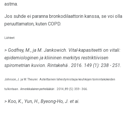
astma.
Jos suhde ei paranna bronkodilaattorin kanssa, se voi olla
peruuttamaton, kuten COPD.
Lähteet:
> Godfrey, M., ja M. Jankowich.
Vital-kapasiteetti on vitali:
epidemiologinen ja kliininen merkitys restriktiivisen
spirometrian kuvion.
Rintakehä
.
2016. 149 (1): 238 - 251.
Johnson, J. ja W. Theurer.
Asteittainen lähestymistapa keuhkojen toimintakokeiden
tulkintaan.
Amerikkalainen perhelääkäri
.
2014, 89 (5): 359 - 366.
> Koo, K., Yun, H., Byeong-Ho, J. et ai.