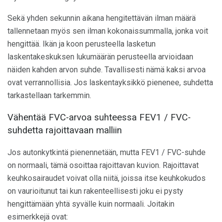
Sekä yhden sekunnin aikana hengitettävän ilman määrä
tallennetaan myös sen ilman kokonaissummalla, jonka voit
hengittää. Ikän ja koon perusteella lasketun
laskentakeskuksen lukumäärän perusteella arvioidaan
näiden kahden arvon suhde. Tavallisesti nämä kaksi arvoa
ovat verrannollisia. Jos laskentayksikkö pienenee, suhdetta
tarkastellaan tarkemmin.
Vähentää FVC-arvoa suhteessa FEV1 / FVC-
suhdetta rajoittavaan malliin
Jos autonkytkintä pienennetään, mutta FEV1 / FVC-suhde
on normaali, tämä osoittaa rajoittavan kuvion. Rajoittavat
keuhkosairaudet voivat olla niitä, joissa itse keuhkokudos
on vaurioitunut tai kun rakenteellisesti joku ei pysty
hengittämään yhtä syvälle kuin normaali. Joitakin
esimerkkejä ovat: