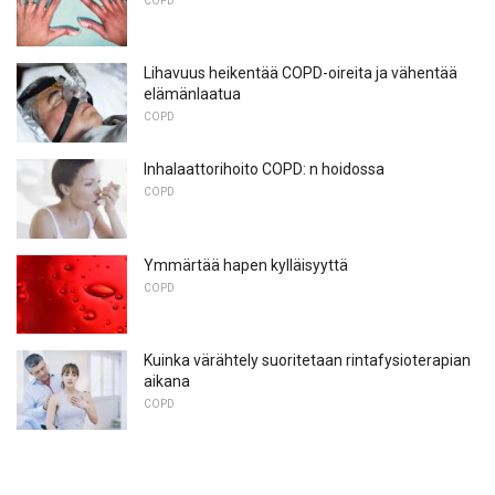
COPD
Lihavuus heikentää COPD-oireita ja vähentää
elämänlaatua
COPD
Inhalaattorihoito COPD: n hoidossa
COPD
Ymmärtää hapen kylläisyyttä
COPD
Kuinka värähtely suoritetaan rintafysioterapian
aikana
COPD