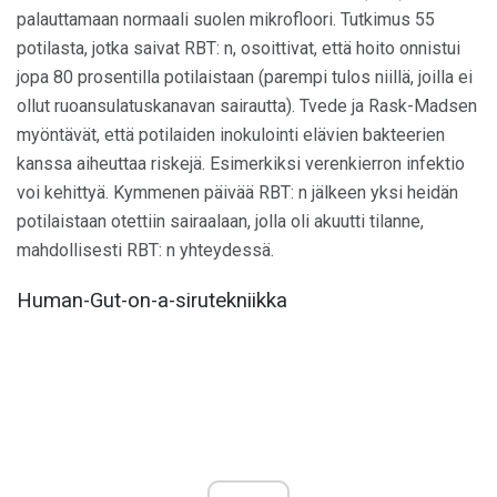
palauttamaan normaali suolen mikrofloori. Tutkimus 55
potilasta, jotka saivat RBT: n, osoittivat, että hoito onnistui
jopa 80 prosentilla potilaistaan ​​(parempi tulos niillä, joilla ei
ollut ruoansulatuskanavan sairautta). Tvede ja Rask-Madsen
myöntävät, että potilaiden inokulointi elävien bakteerien
kanssa aiheuttaa riskejä. Esimerkiksi verenkierron infektio
voi kehittyä. Kymmenen päivää RBT: n jälkeen yksi heidän
potilaistaan ​​otettiin sairaalaan, jolla oli akuutti tilanne,
mahdollisesti RBT: n yhteydessä.
Human-Gut-on-a-sirutekniikka