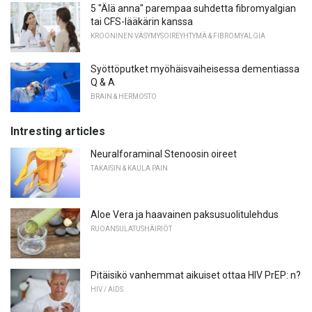
5 "Älä anna" parempaa suhdetta fibromyalgian
tai CFS-lääkärin kanssa
KROONINEN VÄSYMYSOIREYHTYMÄ & FIBROMYALGIA
Syöttöputket myöhäisvaiheisessa dementiassa
Q & A
BRAIN & HERMOSTO
Intresting articles
Neuralforaminal Stenoosin oireet
TAKAISIN & KAULA PAIN
Aloe Vera ja haavainen paksusuolitulehdus
RUOANSULATUSHÄIRIÖT
Pitäisikö vanhemmat aikuiset ottaa HIV PrEP: n?
HIV / AIDS