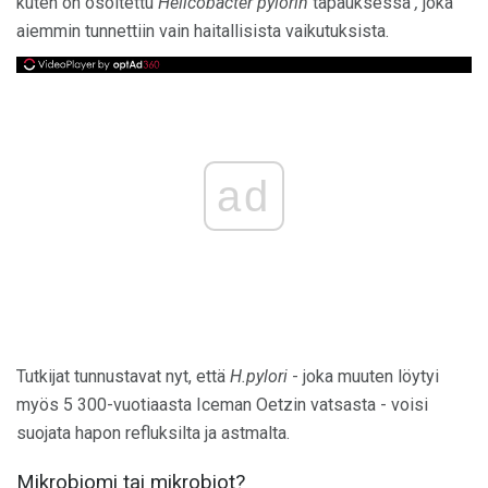
kuten on osoitettu
Helicobacter pylorin
tapauksessa
,
joka
aiemmin tunnettiin vain haitallisista vaikutuksista.
ad
Tutkijat tunnustavat nyt, että
H.pylori
- joka muuten löytyi
myös 5 300-vuotiaasta Iceman Oetzin vatsasta - voisi
suojata hapon refluksilta ja astmalta.
Mikrobiomi tai mikrobiot?