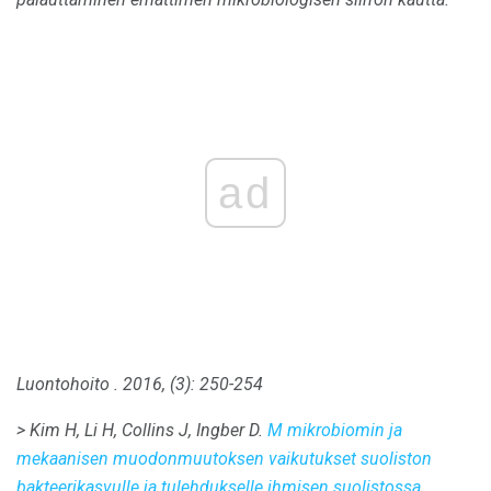
ad
Luontohoito
.
2016, (3): 250-254
> Kim H, Li H, Collins J, Ingber D.
M mikrobiomin ja
mekaanisen muodonmuutoksen vaikutukset suoliston
bakteerikasvulle ja tulehdukselle ihmisen suolistossa.