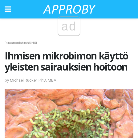
ad
Ruoansulatushäiriöt
Ihmisen mikrobimon käyttö
yleisten sairauksien hoitoon
by Michael Rucker, PhD, MBA