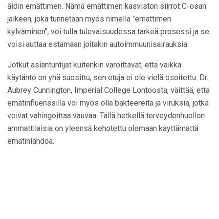
äidin emättimen. Nämä emättimen kasviston siirrot C-osan
jälkeen, joka tunnetaan myös nimellä "emättimen
kylväminen", voi tulla tulevaisuudessa tärkeä prosessi ja se
voisi auttaa estämään joitakin autoimmuunisairauksia.
Jotkut asiantuntijat kuitenkin varoittavat, että vaikka
käytäntö on yhä suosittu, sen etuja ei ole vielä osoitettu. Dr.
Aubrey Cunnington, Imperial College Lontoosta, väittää, että
emätinfluenssilla voi myös olla bakteereita ja viruksia, jotka
voivat vahingoittaa vauvaa. Tällä hetkellä terveydenhuollon
ammattilaisia ​​on yleensä kehotettu olemaan käyttämättä
emätinlähdöä.