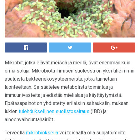
Mikrobit, jotka elävät meissä ja meillä, ovat enemmän kuin
omia soluja. Mikrobiota ihmisen suolessa on yksi tiheimmin
asutuista bakteeriekosysteemeistä, jotka tunnetaan
luonteeltaan. Se säätelee metabolista toimintaa ja
immuunivasteita ja edistää mielialaa ja käyttäytymistä.
Epätasapainot on yhdistetty erilaisiin sairauksiin, mukaan
lukien
tulehduksellinen suolistosairaus
(IBD) ja
aineenvaihduntahäiriöt.
Terveellä
mikrobioksella
voi toisaalta olla suojatoiminto,