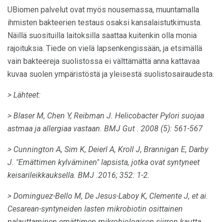
UBiomen palvelut ovat myös nousemassa, muuntamalla
ihmisten bakteerien testaus osaksi kansalaistutkimusta.
Näillä suosituilla laitoksilla saattaa kuitenkin olla monia
rajoituksia. Tiede on vielä lapsenkengissään, ja etsimällä
vain bakteereja suolistossa ei välttämättä anna kattavaa
kuvaa suolen ympäristöstä ja yleisestä suolistosairaudesta.
> Lähteet:
> Blaser M, Chen Y, Reibman J. Helicobacter Pylori suojaa
astmaa ja allergiaa vastaan.
BMJ
Gut
.
2008 (5): 561-567
> Cunnington A, Sim K, Deierl A, Kroll J, Brannigan E, Darby
J. "Emättimen kylväminen" lapsista, jotka ovat syntyneet
keisarileikkauksella.
BMJ
.2016; 352: 1-2.
> Dominguez-Bello M, De Jesus-Laboy K, Clemente J, et ai.
Cesarean-syntyneiden lasten mikrobiotin osittainen
palauttaminen emättimen mikrobiologisen siirron kautta.