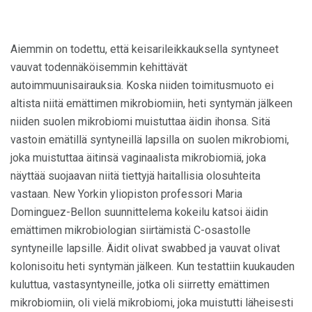
Aiemmin on todettu, että keisarileikkauksella syntyneet
vauvat todennäköisemmin kehittävät
autoimmuunisairauksia. Koska niiden toimitusmuoto ei
altista niitä emättimen mikrobiomiin, heti syntymän jälkeen
niiden suolen mikrobiomi muistuttaa äidin ihonsa. Sitä
vastoin emätillä syntyneillä lapsilla on suolen mikrobiomi,
joka muistuttaa äitinsä vaginaalista mikrobiomiä, joka
näyttää suojaavan niitä tiettyjä haitallisia olosuhteita
vastaan. New Yorkin yliopiston professori Maria
Dominguez-Bellon suunnittelema kokeilu katsoi äidin
emättimen mikrobiologian siirtämistä C-osastolle
syntyneille lapsille. Äidit olivat swabbed ja vauvat olivat
kolonisoitu heti syntymän jälkeen. Kun testattiin kuukauden
kuluttua, vastasyntyneille, jotka oli siirretty emättimen
mikrobiomiin, oli vielä mikrobiomi, joka muistutti läheisesti