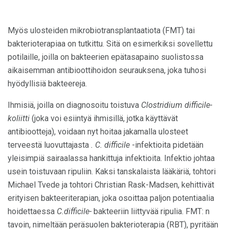
Myös ulosteiden mikrobiotransplantaatiota (FMT) tai
bakterioterapiaa on tutkittu. Sitä on esimerkiksi sovellettu
potilaille, joilla on bakteerien epätasapaino suolistossa
aikaisemman antibioottihoidon seurauksena, joka tuhosi
hyödyllisiä bakteereja.
Ihmisiä, joilla on diagnosoitu toistuva
Clostridium difficile-
koliitti
(joka voi esiintyä ihmisillä, jotka käyttävät
antibiootteja), voidaan nyt hoitaa jakamalla ulosteet
terveestä luovuttajasta
.
C. difficile
-infektioita pidetään
yleisimpiä sairaalassa hankittuja infektioita. Infektio johtaa
usein toistuvaan ripuliin. Kaksi tanskalaista lääkäriä, tohtori
Michael Tvede ja tohtori Christian Rask-Madsen, kehittivät
erityisen bakteeriterapian, joka osoittaa paljon potentiaalia
hoidettaessa
C.difficile-
bakteeriin liittyvää ripulia. FMT: n
tavoin, nimeltään peräsuolen bakterioterapia (RBT), pyritään