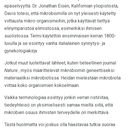
epäselvyyttä. Dr. Jonathan Eisen, Kalifornian yliopistosta,
Davis totesi, että mikrobiomilla on nyt yleisesti käytetty
viittausta mikro-organismeihin, jotka käyttävät tiettyä
elinympäristöä elimistössä, esimerkiksi ihmisen
suolistossa. Termi käytettiin ensimmäisen kerran 1800-
luvulla ja se esiintyy vanha italialainen synnytys- ja
gynekologiakirja.
Jotkut muut luotettavat lähteet, kuten tieteellinen journal
Nature
, myös määrittelevät mikrobiomin geneettiseksi
materiaaliksi mikrobiotissa. Heidän mielestään mikrobiota
viittaa koko organismien kokoelmaan.
Vaikka terminologiaa esiintyy jonkin verran ristiriitaa,
tiedeyhteisö on yksimielisesti samaa mieltä siitä, että
mikrobien osuus ihmisten terveydelle on merkittävä.
Tästä huolimatta voi joskus olla haastavaa tutkia suoraa