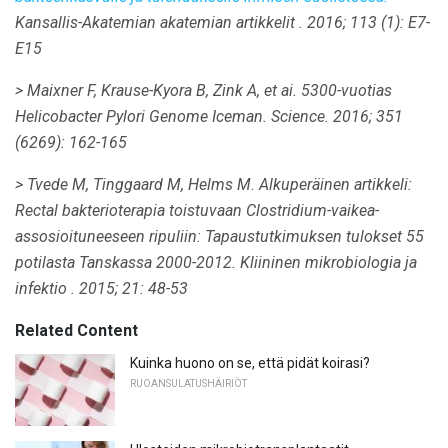
Kansallis-Akatemian akatemian artikkelit
.
2016; 113 (1): E7-
E15
> Maixner F, Krause-Kyora B, Zink A, et ai.
5300-vuotias
Helicobacter Pylori Genome Iceman.
Science.
2016; 351
(6269): 162-165
> Tvede M, Tinggaard M, Helms M. Alkuperäinen artikkeli:
Rectal bakterioterapia toistuvaan Clostridium-vaikea-
assosioituneeseen ripuliin: Tapaustutkimuksen tulokset 55
potilasta Tanskassa 2000-2012.
Kliininen mikrobiologia ja
infektio
.
2015; 21: 48-53
Related Content
Kuinka huono on se, että pidät koirasi?
RUOANSULATUSHÄIRIÖT