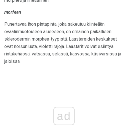
morphea ja lineaarinen.
morfean
Punertavaa ihon pintapinta, joka sakeutuu kiinteään
ovaalinmuotoiseen alueeseen, on erilainen paikallisen
sklerodermin morphea-tyypistä. Laastareiden keskukset
ovat norsunluuta, violetti rajoja. Laastarit voivat esiintyä
rintakehässä, vatsassa, selässä, kasvossa, käsivarsissa ja
jaloissa.
ad