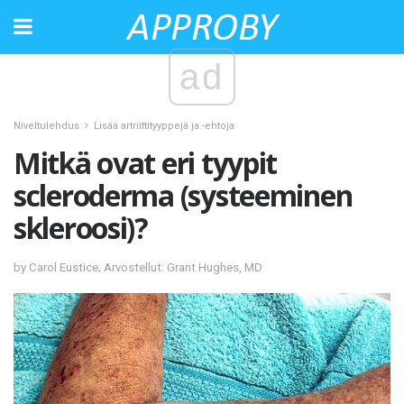
ad
Niveltulehdus
Lisää artriittityyppejä ja -ehtoja
Mitkä ovat eri tyypit
scleroderma (systeeminen
skleroosi)?
by Carol Eustice; Arvostellut: Grant Hughes, MD