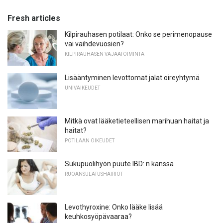
Fresh articles
Kilpirauhasen potilaat: Onko se perimenopause
vai vaihdevuosien?
KILPIRAUHASEN VAJAATOIMINTA
Lisääntyminen levottomat jalat oireyhtymä
UNIVAIKEUDET
Mitkä ovat lääketieteellisen marihuan haitat ja
haitat?
POTILAAN OIKEUDET
Sukupuolihyön puute IBD: n kanssa
RUOANSULATUSHÄIRIÖT
Levothyroxine: Onko lääke lisää
keuhkosyöpävaaraa?