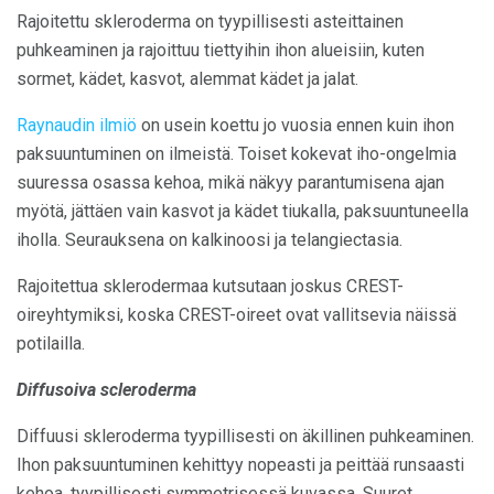
Rajoitettu skleroderma on tyypillisesti asteittainen
puhkeaminen ja rajoittuu tiettyihin ihon alueisiin, kuten
sormet, kädet, kasvot, alemmat kädet ja jalat.
Raynaudin ilmiö
on usein koettu jo vuosia ennen kuin ihon
paksuuntuminen on ilmeistä. Toiset kokevat iho-ongelmia
suuressa osassa kehoa, mikä näkyy parantumisena ajan
myötä, jättäen vain kasvot ja kädet tiukalla, paksuuntuneella
iholla. Seurauksena on kalkinoosi ja telangiectasia.
Rajoitettua sklerodermaa kutsutaan joskus CREST-
oireyhtymiksi, koska CREST-oireet ovat vallitsevia näissä
potilailla.
Diffusoiva scleroderma
Diffuusi skleroderma tyypillisesti on äkillinen puhkeaminen.
Ihon paksuuntuminen kehittyy nopeasti ja peittää runsaasti
kehoa, tyypillisesti symmetrisessä kuvassa. Suuret