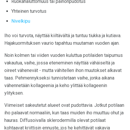
Ruokahaluttomuus tai painonpudotus
Yhteinen turvotus
Nivelkipu
Iho voi turvota, näyttää kiiltävältä ja tuntuu tiukka ja kutiava.
Hajakuormituksen vaurio tapahtuu muutaman vuoden ajan.
Noin kolmen tai viiden vuoden kuluttua potilaiden taipumus
vakautua, vaihe, jossa eteneminen näyttää vähäiseltä ja
oireet vähenevät - mutta vähitellen ihon muutokset alkavat
taas. Pehmennykseksi tunnistetaan vaihe, jonka aikana
vähennetään kollageenia ja keho ylittää kollageenin
ylityksen.
Viimeiset sakeutetut alueet ovat pudottavia. Jotkut potilaan
iho palaavat normaaliin, kun taas muiden iho muuttuu ohut ja
hauras. Diffusoivalla sklerodermilla olevat potilaat
kohtaavat kriittisin ennuste, jos he kehittävät vakavia