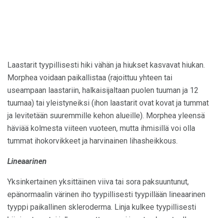
Laastarit tyypillisesti hiki vähän ja hiukset kasvavat hiukan.
Morphea voidaan paikallistaa (rajoittuu yhteen tai
useampaan laastariin, halkaisijaltaan puolen tuuman ja 12
tuumaa) tai yleistyneiksi (ihon laastarit ovat kovat ja tummat
ja levitetään suuremmille kehon alueille). Morphea yleensä
häviää kolmesta viiteen vuoteen, mutta ihmisillä voi olla
tummat ihokorvikkeet ja harvinainen lihasheikkous.
Lineaarinen
Yksinkertainen yksittäinen viiva tai sora paksuuntunut,
epänormaalin värinen iho tyypillisesti tyypillään lineaarinen
tyyppi paikallinen skleroderma. Linja kulkee tyypillisesti