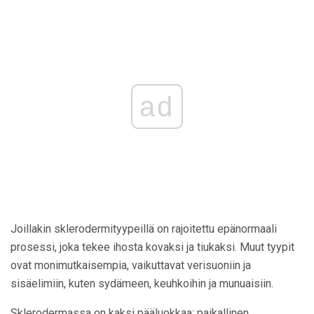
ad
Joillakin sklerodermityypeillä on rajoitettu epänormaali
prosessi, joka tekee ihosta kovaksi ja tiukaksi. Muut tyypit
ovat monimutkaisempia, vaikuttavat verisuoniin ja
sisäelimiin, kuten sydämeen, keuhkoihin ja munuaisiin.
Sklerodermassa on kaksi pääluokkaa: paikallinen