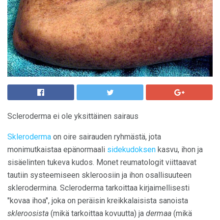
Scleroderma ei ole yksittäinen sairaus
Skleroderma
on oire sairauden ryhmästä, jota
monimutkaistaa epänormaali
sidekudoksen
kasvu, ihon ja
sisäelinten tukeva kudos. Monet reumatologit viittaavat
tautiin systeemiseen skleroosiin ja ihon osallisuuteen
sklerodermina. Scleroderma tarkoittaa kirjaimellisesti
"kovaa ihoa", joka on peräisin kreikkalaisista sanoista
skleroosista
(mikä tarkoittaa kovuutta) ja
dermaa
(mikä