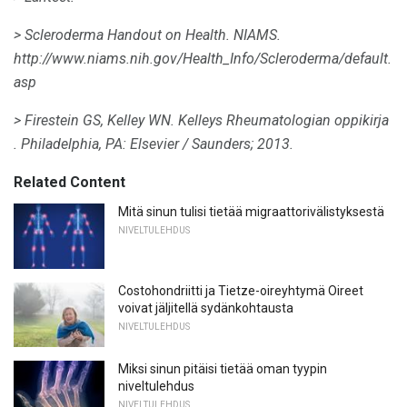
> Scleroderma Handout on Health.
NIAMS.
http://www.niams.nih.gov/Health_Info/Scleroderma/default.
asp
> Firestein GS, Kelley WN.
Kelleys Rheumatologian oppikirja
.
Philadelphia, PA: Elsevier / Saunders;
2013.
Related Content
Mitä sinun tulisi tietää migraattorivälistyksestä
NIVELTULEHDUS
Costohondriitti ja Tietze-oireyhtymä Oireet
voivat jäljitellä sydänkohtausta
NIVELTULEHDUS
Miksi sinun pitäisi tietää oman tyypin
niveltulehdus
NIVELTULEHDUS