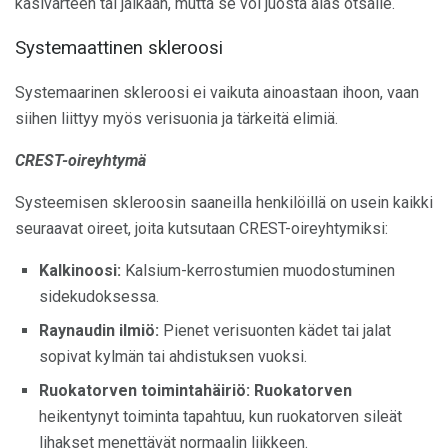
käsivarteen tai jalkaan, mutta se voi juosta alas otsalle.
Systemaattinen skleroosi
Systemaarinen skleroosi ei vaikuta ainoastaan ​​ihoon, vaan
siihen liittyy myös verisuonia ja tärkeitä elimiä.
CREST-oireyhtymä
Systeemisen skleroosin saaneilla henkilöillä on usein kaikki
seuraavat oireet, joita kutsutaan CREST-oireyhtymiksi:
Kalkinoosi:
Kalsium-kerrostumien muodostuminen
sidekudoksessa.
Raynaudin ilmiö:
Pienet verisuonten kädet tai jalat
sopivat kylmän tai ahdistuksen vuoksi.
Ruokatorven toimintahäiriö: Ruokatorven
heikentynyt toiminta tapahtuu, kun ruokatorven sileät
lihakset menettävät normaalin liikkeen.