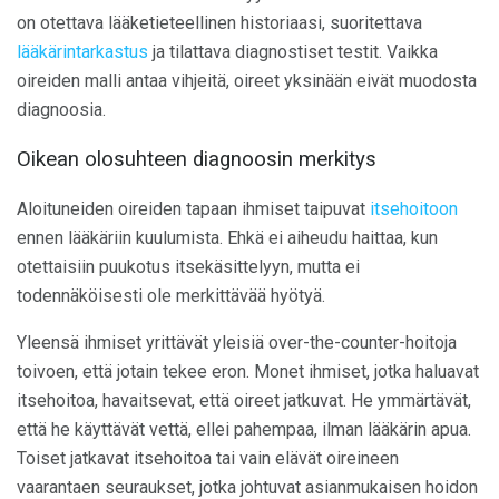
on otettava lääketieteellinen historiaasi, suoritettava
lääkärintarkastus
ja tilattava diagnostiset testit. Vaikka
oireiden malli antaa vihjeitä, oireet yksinään eivät muodosta
diagnoosia.
Oikean olosuhteen diagnoosin merkitys
Aloituneiden oireiden tapaan ihmiset taipuvat
itsehoitoon
ennen lääkäriin kuulumista. Ehkä ei aiheudu haittaa, kun
otettaisiin puukotus itsekäsittelyyn, mutta ei
todennäköisesti ole merkittävää hyötyä.
Yleensä ihmiset yrittävät yleisiä over-the-counter-hoitoja
toivoen, että jotain tekee eron. Monet ihmiset, jotka haluavat
itsehoitoa, havaitsevat, että oireet jatkuvat. He ymmärtävät,
että he käyttävät vettä, ellei pahempaa, ilman lääkärin apua.
Toiset jatkavat itsehoitoa tai vain elävät oireineen
vaarantaen seuraukset, jotka johtuvat asianmukaisen hoidon