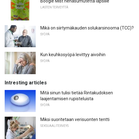
Boogie Mist nenäsumutetta lapsille
LASTEN TERVEYTTÄ
Mikä on siirtymäkauden solukarsinooma (TCC)?
SYÖPÄ
Kun keuhkosyöpä levittyy aivoihin
SYÖPÄ
Intresting articles
Mitä sinun tulisi tietää Rintakudoksen
laajentamisen rupisteluista
SYÖPÄ
Miksi suoritetaan verisuonten tentti
SEKSUAALITERVEYS