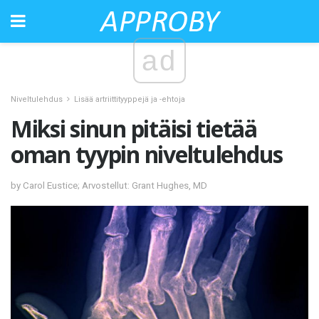
ad
Niveltulehdus
Lisää artriittityyppejä ja -ehtoja
Miksi sinun pitäisi tietää
oman tyypin niveltulehdus
by Carol Eustice; Arvostellut: Grant Hughes, MD