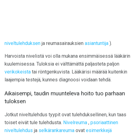
niveltulehduksen
ja reumasairauksien
asiantuntija
).
Harvoista nivelistä voi olla mukana ensimmäisessä lääkärin
kuulemisessa. Tuloksia ei välttämättä paljasteta paljon
verikokeista
tai röntgenkuvista. Lääkärisi määrää kuitenkin
laajempia testejä, kunnes diagnoosi voidaan tehdä.
Aikaisempi, taudin muunteleva hoito tuo parhaan
tuloksen
Jotkut niveltulehdus tyypit ovat tulehduksellinen, kun taas
toiset eivät tule tulehdusta.
Nivelreuma
,
psoriaattinen
niveltulehdus
ja
selkärankareuma
ovat
esimerkkejä