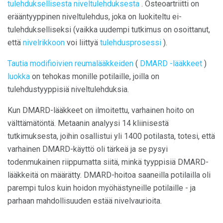
tulehduksellisesta niveltulehduksesta
. Osteoartriitti on
erääntyyppinen niveltulehdus, joka on luokiteltu ei-
tulehdukselliseksi (vaikka uudempi tutkimus on osoittanut,
että
nivelrikkoon
voi liittyä
tulehdusprosessi
).
Tautia modifioivien reumalääkkeiden
(
DMARD
-lääkkeet
)
luokka
on tehokas monille potilaille, joilla on
tulehdustyyppisiä niveltulehduksia.
Kun DMARD-lääkkeet on ilmoitettu, varhainen hoito on
välttämätöntä. Metaanin analyysi 14 kliinisestä
tutkimuksesta, joihin osallistui yli 1400 potilasta, totesi, että
varhainen DMARD-käyttö oli tärkeä ja se pysyi
todenmukainen riippumatta siitä, minkä tyyppisiä DMARD-
lääkkeitä on määrätty. DMARD-hoitoa saaneilla potilailla oli
parempi tulos kuin hoidon myöhästyneille potilaille - ja
parhaan mahdollisuuden estää nivelvaurioita.