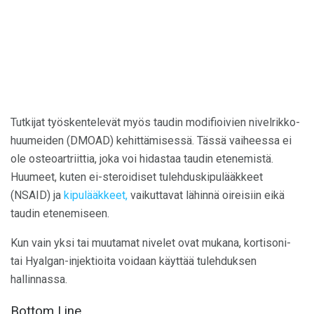
Tutkijat työskentelevät myös taudin modifioivien nivelrikko-
huumeiden (DMOAD) kehittämisessä. Tässä vaiheessa ei
ole osteoartriittia, joka voi hidastaa taudin etenemistä.
Huumeet, kuten ei-steroidiset tulehduskipulääkkeet
(NSAID) ja
kipulääkkeet,
vaikuttavat lähinnä oireisiin eikä
taudin etenemiseen.
Kun vain yksi tai muutamat nivelet ovat mukana, kortisoni-
tai Hyalgan-injektioita voidaan käyttää tulehduksen
hallinnassa.
Bottom Line