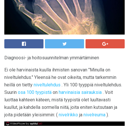
Diagnoosi- ja hoitosuunnitelman ymmärtäminen
Ei ole harvinaista kuulla ihmisten sanovan "Minulla on
niveltulehdus." Yleensä he ovat oikeita, mutta tarkemmin
heillä on tietty
niveltulehdus
. Yli 100 tyyppiä niveltulehdus.
Suurin
osa 100 tyypistä
on
harvinaisia ​​sairauksia
. Voit
luottaa kahteen käteen, mistä tyypistä olet luultavasti
kuullut, ja kahdella sormella niitä, joita eniten kutsutaan ja
joita pidetään yleisimmin: (
nivelrikko
ja
nivelreuma
).