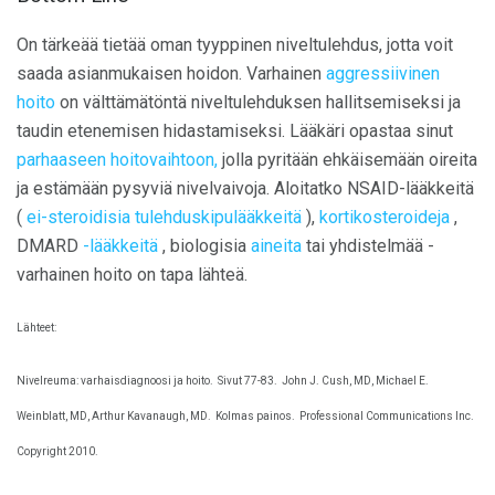
On tärkeää tietää oman tyyppinen niveltulehdus, jotta voit
saada asianmukaisen hoidon. Varhainen
aggressiivinen
hoito
on välttämätöntä niveltulehduksen hallitsemiseksi ja
taudin etenemisen hidastamiseksi. Lääkäri opastaa sinut
parhaaseen hoitovaihtoon,
jolla pyritään ehkäisemään oireita
ja estämään pysyviä nivelvaivoja. Aloitatko NSAID-lääkkeitä
(
ei-steroidisia tulehduskipulääkkeitä
),
kortikosteroideja
,
DMARD
-lääkkeitä
, biologisia
aineita
tai yhdistelmää -
varhainen hoito on tapa lähteä.
Lähteet:
Nivelreuma: varhaisdiagnoosi ja hoito.
Sivut 77-83.
John J. Cush, MD, Michael E.
Weinblatt, MD, Arthur Kavanaugh, MD.
Kolmas painos.
Professional Communications Inc.
Copyright 2010.