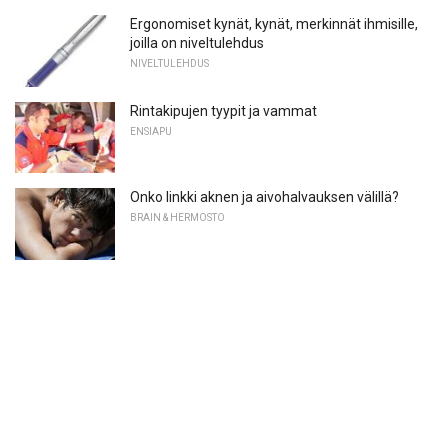
Ergonomiset kynät, kynät, merkinnät ihmisille,
joilla on niveltulehdus
NIVELTULEHDUS
Rintakipujen tyypit ja vammat
ENSIAPU
Onko linkki aknen ja aivohalvauksen välillä?
BRAIN & HERMOSTO