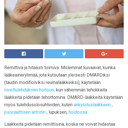
Remittiva ja hitaasti toimiva. Molemmat kuvaavat, kuinka
lääkeaineryhmää, jota kutsutaan yleisesti DMARDiksi
(taudin modifioiviksi reumalääkkeiksi), käytetään
niveltulehduksen hoitoon,
kun vähemmän tehokkaita
lääkkeitä pidetään tehottomina. DMARD-lääkkeitä käytetään
myös tulehdusolosuhteiden, kuten
ankylotuslääkkeen
,
psoriaattisen artriitin
, lupuksen,
hoidossa
.
Lääkkeitä pidetään remittisina, koska ne voivat hidastaa