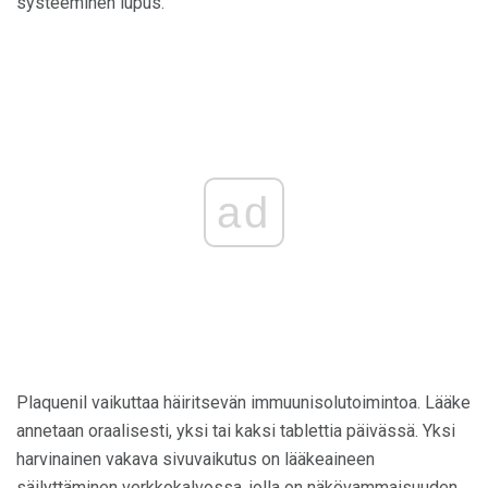
systeeminen lupus.
ad
Plaquenil vaikuttaa häiritsevän immuunisolutoimintoa. Lääke
annetaan oraalisesti, yksi tai kaksi tablettia päivässä. Yksi
harvinainen vakava sivuvaikutus on lääkeaineen
säilyttäminen verkkokalvossa, jolla on näkövammaisuuden