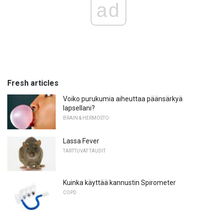
ad
Fresh articles
Voiko purukumia aiheuttaa päänsärkyä
lapsellani?
BRAIN & HERMOSTO
Lassa Fever
TARTTUVAT TAUDIT
Kuinka käyttää kannustin Spirometer
COPD