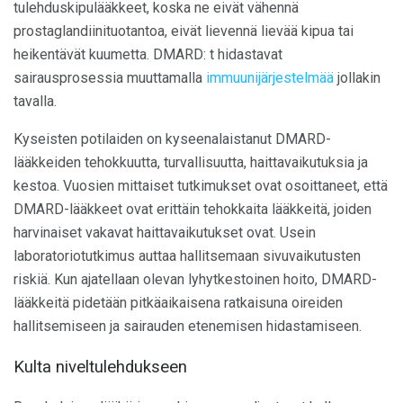
tulehduskipulääkkeet, koska ne eivät vähennä
prostaglandiinituotantoa, eivät lievennä lievää kipua tai
heikentävät kuumetta. DMARD: t hidastavat
sairausprosessia muuttamalla
immuunijärjestelmää
jollakin
tavalla.
Kyseisten potilaiden on kyseenalaistanut DMARD-
lääkkeiden tehokkuutta, turvallisuutta, haittavaikutuksia ja
kestoa. Vuosien mittaiset tutkimukset ovat osoittaneet, että
DMARD-lääkkeet ovat erittäin tehokkaita lääkkeitä, joiden
harvinaiset vakavat haittavaikutukset ovat. Usein
laboratoriotutkimus auttaa hallitsemaan sivuvaikutusten
riskiä. Kun ajatellaan olevan lyhytkestoinen hoito, DMARD-
lääkkeitä pidetään pitkäaikaisena ratkaisuna oireiden
hallitsemiseen ja sairauden etenemisen hidastamiseen.
Kulta niveltulehdukseen