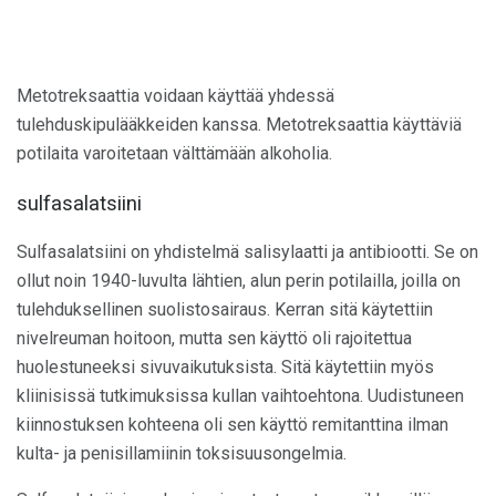
Metotreksaattia voidaan käyttää yhdessä
tulehduskipulääkkeiden kanssa. Metotreksaattia käyttäviä
potilaita varoitetaan välttämään alkoholia.
sulfasalatsiini
Sulfasalatsiini on yhdistelmä salisylaatti ja antibiootti. Se on
ollut noin 1940-luvulta lähtien, alun perin potilailla, joilla on
tulehduksellinen suolistosairaus. Kerran sitä käytettiin
nivelreuman hoitoon, mutta sen käyttö oli rajoitettua
huolestuneeksi sivuvaikutuksista. Sitä käytettiin myös
kliinisissä tutkimuksissa kullan vaihtoehtona. Uudistuneen
kiinnostuksen kohteena oli sen käyttö remitanttina ilman
kulta- ja penisillamiinin toksisuusongelmia.