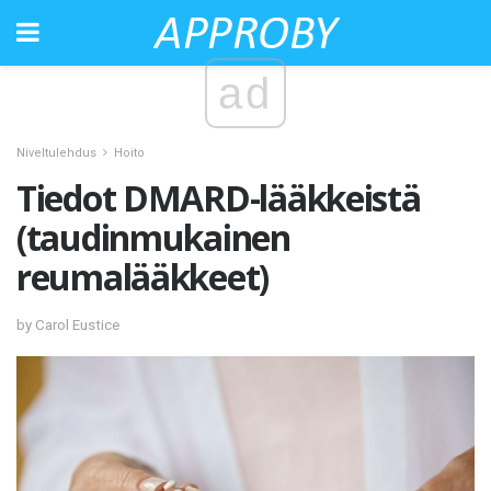
ad
Niveltulehdus
Hoito
Tiedot DMARD-lääkkeistä
(taudinmukainen
reumalääkkeet)
by Carol Eustice