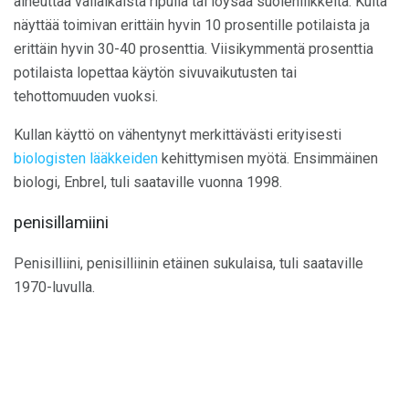
aiheuttaa väliaikaista ripulia tai löysää suolenliikkeitä. Kulta
näyttää toimivan erittäin hyvin 10 prosentille potilaista ja
erittäin hyvin 30-40 prosenttia. Viisikymmentä prosenttia
potilaista lopettaa käytön sivuvaikutusten tai
tehottomuuden vuoksi.
Kullan käyttö on vähentynyt merkittävästi erityisesti
biologisten lääkkeiden
kehittymisen myötä. Ensimmäinen
biologi, Enbrel, tuli saataville vuonna 1998.
penisillamiini
Penisilliini, penisilliinin etäinen sukulaisa, tuli saataville
1970-luvulla.