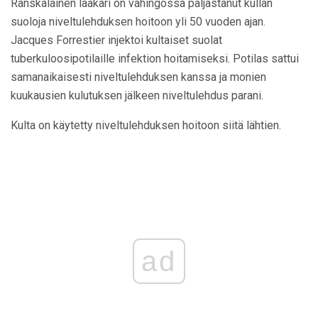
Ranskalainen lääkäri on vahingossa paljastanut kullan
suoloja niveltulehduksen hoitoon yli 50 vuoden ajan.
Jacques Forrestier injektoi kultaiset suolat
tuberkuloosipotilaille infektion hoitamiseksi. Potilas sattui
samanaikaisesti niveltulehduksen kanssa ja monien
kuukausien kulutuksen jälkeen niveltulehdus parani.
Kulta on käytetty niveltulehduksen hoitoon siitä lähtien.
ad