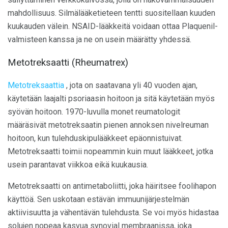
mahdollisuus. Silmälääketieteen tentti suositellaan kuuden
kuukauden välein. NSAID-lääkkeitä voidaan ottaa Plaquenil-
valmisteen kanssa ja ne on usein määrätty yhdessä.
Metotreksaatti (Rheumatrex)
Metotreksaattia
, jota on saatavana yli 40 vuoden ajan,
käytetään laajalti psoriaasin hoitoon ja sitä käytetään myös
syövän hoitoon. 1970-luvulla monet reumatologit
määräsivät metotreksaatin pienen annoksen nivelreuman
hoitoon, kun tulehduskipulääkkeet epäonnistuivat.
Metotreksaatti toimii nopeammin kuin muut lääkkeet, jotka
usein parantavat viikkoa eikä kuukausia.
Metotreksaatti on antimetaboliitti, joka häiritsee foolihapon
käyttöä. Sen uskotaan estävän immuunijärjestelmän
aktiivisuutta ja vähentävän tulehdusta. Se voi myös hidastaa
solujen nopeaa kasvua synovial membraanissa, joka