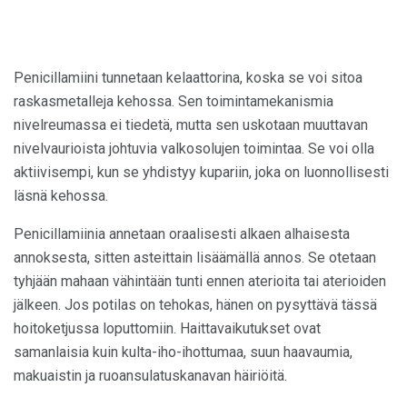
Penicillamiini tunnetaan kelaattorina, koska se voi sitoa
raskasmetalleja kehossa. Sen toimintamekanismia
nivelreumassa ei tiedetä, mutta sen uskotaan muuttavan
nivelvaurioista johtuvia valkosolujen toimintaa. Se voi olla
aktiivisempi, kun se yhdistyy kupariin, joka on luonnollisesti
läsnä kehossa.
Penicillamiinia annetaan oraalisesti alkaen alhaisesta
annoksesta, sitten asteittain lisäämällä annos. Se otetaan
tyhjään mahaan vähintään tunti ennen aterioita tai aterioiden
jälkeen. Jos potilas on tehokas, hänen on pysyttävä tässä
hoitoketjussa loputtomiin. Haittavaikutukset ovat
samanlaisia ​​kuin kulta-iho-ihottumaa, suun haavaumia,
makuaistin ja ruoansulatuskanavan häiriöitä.