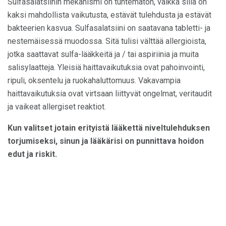
Sulfasalatsiinin mekanismi on tuntematon, vaikka sillä on
kaksi mahdollista vaikutusta, estävät tulehdusta ja estävät
bakteerien kasvua. Sulfasalatsiini on saatavana tabletti- ja
nestemäisessä muodossa. Sitä tulisi välttää allergioista,
jotka saattavat sulfa-lääkkeitä ja / tai aspiriinia ja muita
salisylaatteja. Yleisiä haittavaikutuksia ovat pahoinvointi,
ripuli, oksentelu ja ruokahaluttomuus. Vakavampia
haittavaikutuksia ovat virtsaan liittyvät ongelmat, veritaudit
ja vaikeat allergiset reaktiot.
Kun valitset jotain erityistä lääkettä niveltulehduksen
torjumiseksi, sinun ja lääkärisi on punnittava hoidon
edut ja riskit.