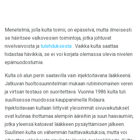
Menetelmä, jolla kulta toimii, on epäselvä, mutta ilmeisesti
se häiritsee valkovesien toimintoja, jotka johtuvat
nivelvaivoista ja
tulehduksesta
. Vaikka kulta saattaa
hidastaa hävikkiä, se ei voi korjata olemassa olevia nivelen
epämuodostumia.
Kulta oli alun perin saatavilla vain injektoitavana lääkkeenä.
Jatkuvan huoltosuunnitelman mukaan rutiininomainen veren
ja virtsan testaus on suoritettava. Vuonna 1986 kulta tuli
suullisessa muodossa kauppanimellä Ridaura.
Injektoitavaan kultaan liittyvät yleisimmät sivuvaikutukset
ovat kutinaa ihottumaa alempiin ääreihin ja suun haavaumiin,
jotka yleensä katoavat lääkkeen pysäyttämisen jälkeen.
Suullinen kulta on vähemmän haittavaikutuksia, mutta voi