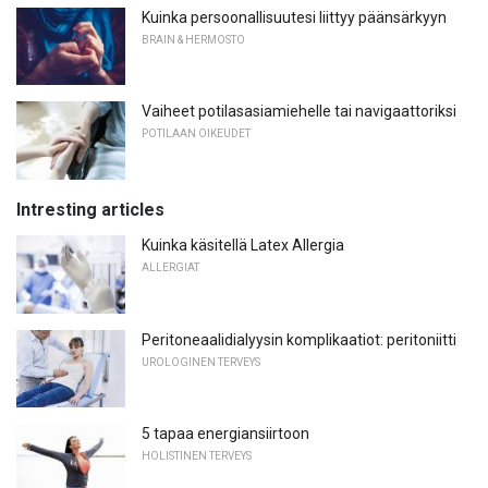
Kuinka persoonallisuutesi liittyy päänsärkyyn
BRAIN & HERMOSTO
Vaiheet potilasasiamiehelle tai navigaattoriksi
POTILAAN OIKEUDET
Intresting articles
Kuinka käsitellä Latex Allergia
ALLERGIAT
Peritoneaalidialyysin komplikaatiot: peritoniitti
UROLOGINEN TERVEYS
5 tapaa energiansiirtoon
HOLISTINEN TERVEYS