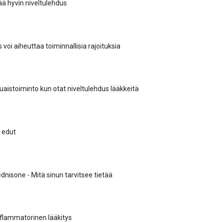
ää hyvin niveltulehdus
 voi aiheuttaa toiminnallisia rajoituksia
aistoiminto kun otat niveltulehdus lääkkeitä
 edut
dnisone - Mitä sinun tarvitsee tietää
nflammatorinen lääkitys