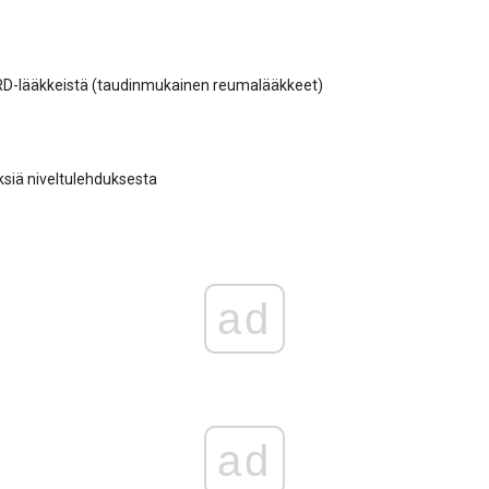
D-lääkkeistä (taudinmukainen reumalääkkeet)
ksiä niveltulehduksesta
ad
ad