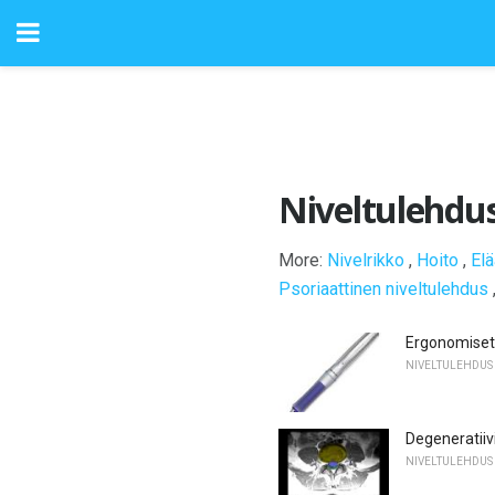
Niveltulehdu
More:
Nivelrikko
,
Hoito
,
El
Psoriaattinen niveltulehdus
Ergonomiset k
NIVELTULEHDUS
Degeneratiiv
NIVELTULEHDUS