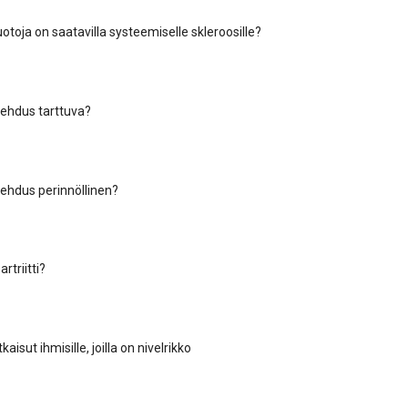
otoja on saatavilla systeemiselle skleroosille?
lehdus tarttuva?
lehdus perinnöllinen?
rtriitti?
aisut ihmisille, joilla on nivelrikko