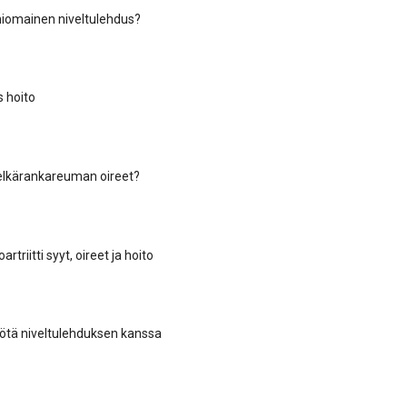
iomainen niveltulehdus?
s hoito
elkärankareuman oireet?
triitti syyt, oireet ja hoito
ötä niveltulehduksen kanssa