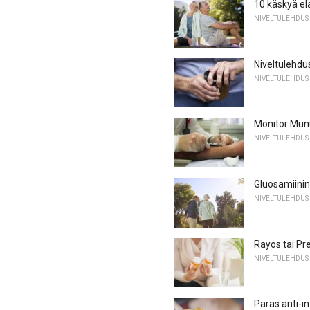
10 käskyä el
NIVELTULEHDUS
Niveltulehdus
NIVELTULEHDUS
Monitor Munu
NIVELTULEHDUS
Gluosamiinin
NIVELTULEHDUS
Rayos tai Pre
NIVELTULEHDUS
Paras anti-i