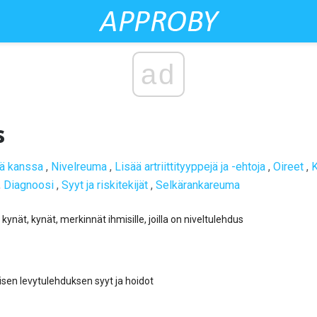
ad
s
ää kanssa
,
Nivelreuma
,
Lisää artriittityyppejä ja -ehtoja
,
Oireet
,
K
,
Diagnoosi
,
Syyt ja riskitekijät
,
Selkärankareuma
ynät, kynät, merkinnät ihmisille, joilla on niveltulehdus
isen levytulehduksen syyt ja hoidot