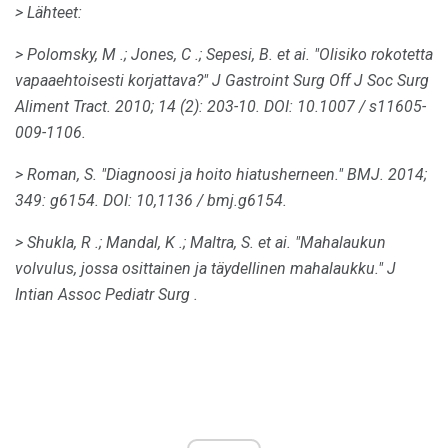
> Lähteet:
> Polomsky, M .;
Jones, C .;
Sepesi, B. et ai.
"Olisiko rokotetta
vapaaehtoisesti korjattava?"
J Gastroint Surg Off J Soc Surg
Aliment Tract.
2010;
14 (2): 203-10.
DOI: 10.1007 / s11605-
009-1106.
> Roman, S. "Diagnoosi ja hoito hiatusherneen."
BMJ.
2014;
349: g6154.
DOI: 10,1136 / bmj.g6154.
> Shukla, R .;
Mandal, K .;
Maltra, S. et ai.
"Mahalaukun
volvulus, jossa osittainen ja täydellinen mahalaukku."
J
Intian Assoc Pediatr Surg
.