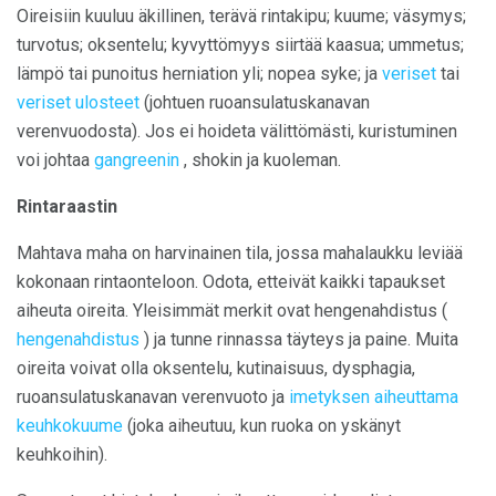
Oireisiin kuuluu äkillinen, terävä rintakipu; kuume; väsymys;
turvotus; oksentelu; kyvyttömyys siirtää kaasua; ummetus;
lämpö tai punoitus herniation yli; nopea syke; ja
veriset
tai
veriset
ulosteet
(johtuen ruoansulatuskanavan
verenvuodosta). Jos ei hoideta välittömästi, kuristuminen
voi johtaa
gangreenin
, shokin ja kuoleman.
Rintaraastin
Mahtava maha on harvinainen tila, jossa mahalaukku leviää
kokonaan rintaonteloon. Odota, etteivät kaikki tapaukset
aiheuta oireita. Yleisimmät merkit ovat hengenahdistus (
hengenahdistus
) ja tunne rinnassa täyteys ja paine. Muita
oireita voivat olla oksentelu, kutinaisuus, dysphagia,
ruoansulatuskanavan verenvuoto ja
imetyksen aiheuttama
keuhkokuume
(joka aiheutuu, kun ruoka on yskänyt
keuhkoihin).