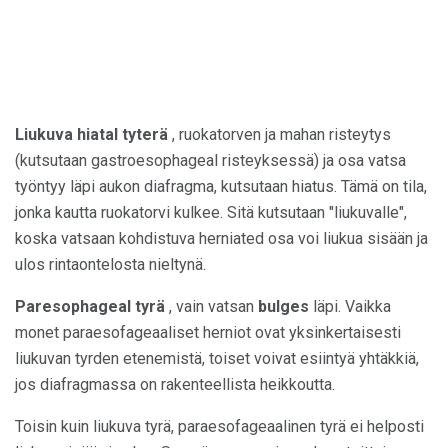
Liukuva hiatal tyterä
, ruokatorven ja mahan risteytys
(kutsutaan gastroesophageal risteyksessä) ja osa vatsa
työntyy läpi aukon diafragma, kutsutaan hiatus. Tämä on tila,
jonka kautta ruokatorvi kulkee. Sitä kutsutaan "liukuvalle",
koska vatsaan kohdistuva herniated osa voi liukua sisään ja
ulos rintaontelosta nieltynä.
Paresophageal tyrä
, vain vatsan
bulges
läpi. Vaikka
monet paraesofageaaliset herniot ovat yksinkertaisesti
liukuvan tyrden etenemistä, toiset voivat esiintyä yhtäkkiä,
jos diafragmassa on rakenteellista heikkoutta.
Toisin kuin liukuva tyrä, paraesofageaalinen tyrä ei helposti