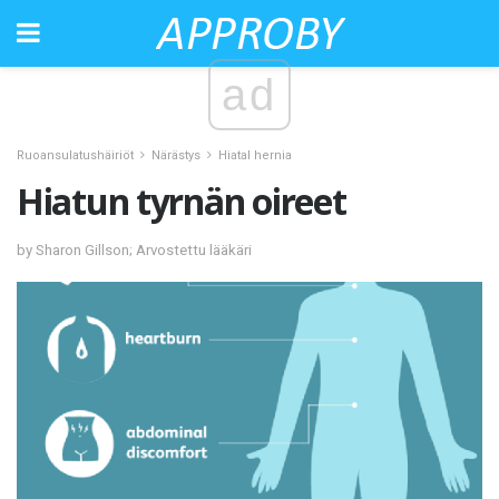
ad
Ruoansulatushäiriöt
Närästys
Hiatal hernia
Hiatun tyrnän oireet
by Sharon Gillson; Arvostettu lääkäri