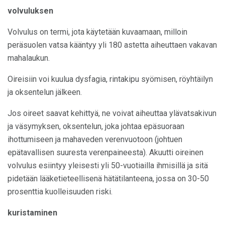
volvuluksen
Volvulus on termi, jota käytetään kuvaamaan, milloin
peräsuolen vatsa kääntyy yli 180 astetta aiheuttaen vakavan
mahalaukun.
Oireisiin voi kuulua dysfagia, rintakipu syömisen, röyhtäilyn
ja oksentelun jälkeen.
Jos oireet saavat kehittyä, ne voivat aiheuttaa ylävatsakivun
ja väsymyksen, oksentelun, joka johtaa epäsuoraan
ihottumiseen ja mahaveden verenvuotoon (johtuen
epätavallisen suuresta verenpaineesta). Akuutti oireinen
volvulus esiintyy yleisesti yli 50-vuotiailla ihmisillä ja sitä
pidetään lääketieteellisenä hätätilanteena, jossa on 30-50
prosenttia kuolleisuuden riski.
kuristaminen