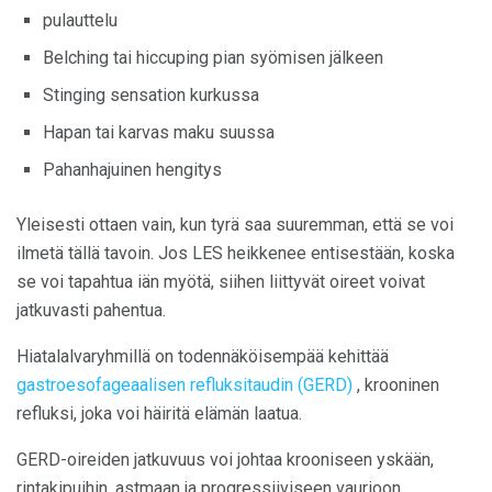
pulauttelu
Belching tai hiccuping pian syömisen jälkeen
Stinging sensation kurkussa
Hapan tai karvas maku suussa
Pahanhajuinen hengitys
Yleisesti ottaen vain, kun tyrä saa suuremman, että se voi
ilmetä tällä tavoin. Jos LES heikkenee entisestään, koska
se voi tapahtua iän myötä, siihen liittyvät oireet voivat
jatkuvasti pahentua.
Hiatalalvaryhmillä on todennäköisempää kehittää
gastroesofageaalisen refluksitaudin (GERD)
, krooninen
refluksi, joka voi häiritä elämän laatua.
GERD-oireiden jatkuvuus voi johtaa krooniseen yskään,
rintakipuihin, astmaan ja progressiiviseen vaurioon