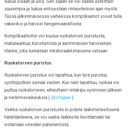
liukua sisään ja ulos. Sen sijaan se voi saada asteittain
suurempia ja liukua entisestään rintaonteloon ajan myötä.
Tässä jälkimmäisessä vaiheessa komplikaatiot voivat tulla
vakaviksi ja harvoin hengenvaarallisina.
Komplikaatioihin voi kuulua ruokatorven puristusta,
mahalaukkua, kuristumista ja äärimmäisen harvinainen
tilanne, joka tunnetaan intratoraakkimaisena vatsaan.
Ruokatorven puristus
Ruokatorven puristus voi tapahtua, kun tyrä puristuu
syöttöputken seinää vasten. Kun näin tapahtuu, ruokaa voi
juuttua ruokatorveen, aiheuttaen rintakipu syömisen jälkeen
ja nielemisvaikeuksia (
dysfagiaa
).
Vaikka ruokatorven puristusta ei pidetä lääketieteellisenä
hätätilanteena, se voi vaatia lääkkeitä lievittämään tai
estämään oireiden pahenemista.