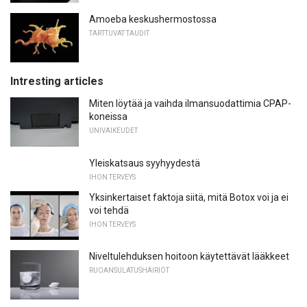
Amoeba keskushermostossa
TARTTUVAT TAUDIT
Intresting articles
Miten löytää ja vaihda ilmansuodattimia CPAP-
koneissa
UNIVAIKEUDET
Yleiskatsaus syyhyydestä
IHON TERVEYS
Yksinkertaiset faktoja siitä, mitä Botox voi ja ei
voi tehdä
IHON TERVEYS
Niveltulehduksen hoitoon käytettävät lääkkeet
RUOANSULATUSHÄIRIÖT