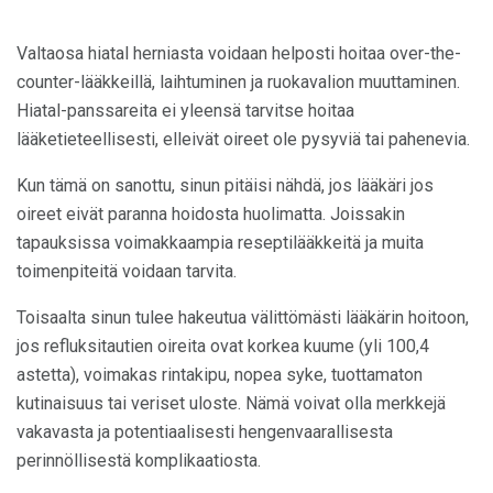
Valtaosa hiatal herniasta voidaan helposti hoitaa over-the-
counter-lääkkeillä, laihtuminen ja ruokavalion muuttaminen.
Hiatal-panssareita ei yleensä tarvitse hoitaa
lääketieteellisesti, elleivät oireet ole pysyviä tai pahenevia.
Kun tämä on sanottu, sinun pitäisi nähdä, jos lääkäri jos
oireet eivät paranna hoidosta huolimatta. Joissakin
tapauksissa voimakkaampia reseptilääkkeitä ja muita
toimenpiteitä voidaan tarvita.
Toisaalta sinun tulee hakeutua välittömästi lääkärin hoitoon,
jos refluksitautien oireita ovat korkea kuume (yli 100,4
astetta), voimakas rintakipu, nopea syke, tuottamaton
kutinaisuus tai veriset uloste. Nämä voivat olla merkkejä
vakavasta ja potentiaalisesti hengenvaarallisesta
perinnöllisestä komplikaatiosta.