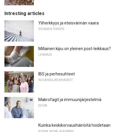
Intresting articles
Yliherkkyys ja eteisvärinän vaara
SYDÄMEN TERVEYS
Millainen kipu on yleinen post-leikkaus?
LEIKKAUS
IBS ja perhesuhteet
RUOANSULATUSHÄIRIÖT
Makrofagit ja immuunijärjestelmä
SYÖPÄ
Kuinka keskikorvaushäiriöitä hoidetaan
KORVA, NENÄ JA KURKKU