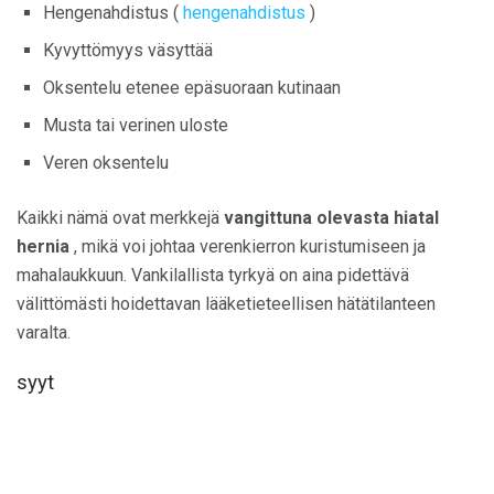
Hengenahdistus (
hengenahdistus
)
Kyvyttömyys väsyttää
Oksentelu etenee epäsuoraan kutinaan
Musta tai verinen uloste
Veren oksentelu
Kaikki nämä ovat merkkejä
vangittuna olevasta hiatal
hernia
, mikä voi johtaa verenkierron kuristumiseen ja
mahalaukkuun. Vankilallista tyrkyä on aina pidettävä
välittömästi hoidettavan lääketieteellisen hätätilanteen
varalta.
syyt