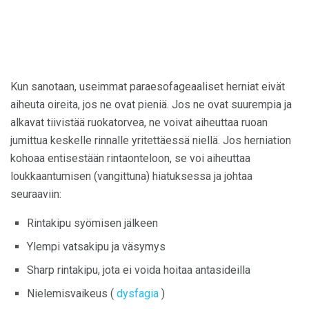
Kun sanotaan, useimmat paraesofageaaliset herniat eivät
aiheuta oireita, jos ne ovat pieniä. Jos ne ovat suurempia ja
alkavat tiivistää ruokatorvea, ne voivat aiheuttaa ruoan
jumittua keskelle rinnalle yritettäessä niellä. Jos herniation
kohoaa entisestään rintaonteloon, se voi aiheuttaa
loukkaantumisen (vangittuna) hiatuksessa ja johtaa
seuraaviin:
Rintakipu syömisen jälkeen
Ylempi vatsakipu ja väsymys
Sharp rintakipu, jota ei voida hoitaa antasideilla
Nielemisvaikeus (
dysfagia
)