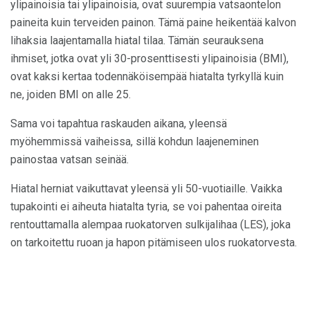
ylipainoisia tai ylipainoisia, ovat suurempia vatsaontelon
paineita kuin terveiden painon. Tämä paine heikentää kalvon
lihaksia laajentamalla hiatal tilaa. Tämän seurauksena
ihmiset, jotka ovat yli 30-prosenttisesti ylipainoisia (BMI),
ovat kaksi kertaa todennäköisempää hiatalta tyrkyllä ​​kuin
ne, joiden BMI on alle 25.
Sama voi tapahtua raskauden aikana, yleensä
myöhemmissä vaiheissa, sillä kohdun laajeneminen
painostaa vatsan seinää.
Hiatal herniat vaikuttavat yleensä yli 50-vuotiaille. Vaikka
tupakointi ei aiheuta hiatalta tyria, se voi pahentaa oireita
rentouttamalla alempaa ruokatorven sulkijalihaa (LES), joka
on tarkoitettu ruoan ja hapon pitämiseen ulos ruokatorvesta.