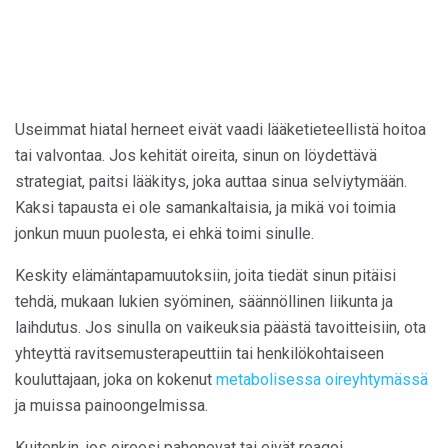
Useimmat hiatal herneet eivät vaadi lääketieteellistä hoitoa
tai valvontaa. Jos kehität oireita, sinun on löydettävä
strategiat, paitsi lääkitys, joka auttaa sinua selviytymään.
Kaksi tapausta ei ole samankaltaisia, ja mikä voi toimia
jonkun muun puolesta, ei ehkä toimi sinulle.
Keskity elämäntapamuutoksiin, joita tiedät sinun pitäisi
tehdä, mukaan lukien syöminen, säännöllinen liikunta ja
laihdutus. Jos sinulla on vaikeuksia päästä tavoitteisiin, ota
yhteyttä ravitsemusterapeuttiin tai henkilökohtaiseen
kouluttajaan, joka on kokenut
metabolisessa oireyhtymässä
ja muissa painoongelmissa.
Kuitenkin, jos oireesi pahenevat tai eivät reagoi