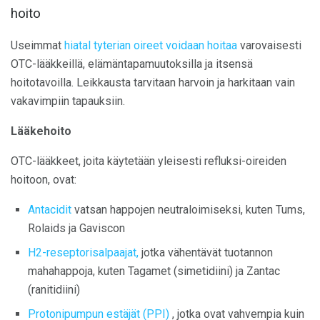
hoito
Useimmat
hiatal tyterian oireet voidaan hoitaa
varovaisesti
OTC-lääkkeillä, elämäntapamuutoksilla ja itsensä
hoitotavoilla. Leikkausta tarvitaan harvoin ja harkitaan vain
vakavimpiin tapauksiin.
Lääkehoito
OTC-lääkkeet, joita käytetään yleisesti refluksi-oireiden
hoitoon, ovat:
Antacidit
vatsan happojen neutraloimiseksi, kuten Tums,
Rolaids ja Gaviscon
H2-reseptorisalpaajat,
jotka vähentävät tuotannon
mahahappoja, kuten Tagamet (simetidiini) ja Zantac
(ranitidiini)
Protonipumpun estäjät (PPI)
, jotka ovat vahvempia kuin