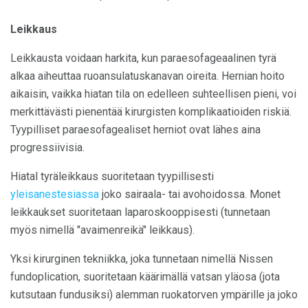
Leikkaus
Leikkausta voidaan harkita, kun paraesofageaalinen tyrä
alkaa aiheuttaa ruoansulatuskanavan oireita. Hernian hoito
aikaisin, vaikka hiatan tila on edelleen suhteellisen pieni, voi
merkittävästi pienentää kirurgisten komplikaatioiden riskiä.
Tyypilliset paraesofagealiset herniot ovat lähes aina
progressiivisia.
Hiatal tyräleikkaus suoritetaan tyypillisesti
yleisanestesiassa
joko sairaala- tai avohoidossa. Monet
leikkaukset suoritetaan laparoskooppisesti (tunnetaan
myös nimellä "avaimenreikä" leikkaus).
Yksi kirurginen tekniikka, joka tunnetaan nimellä Nissen
fundoplication, suoritetaan käärimällä vatsan yläosa (jota
kutsutaan fundusiksi) alemman ruokatorven ympärille ja joko