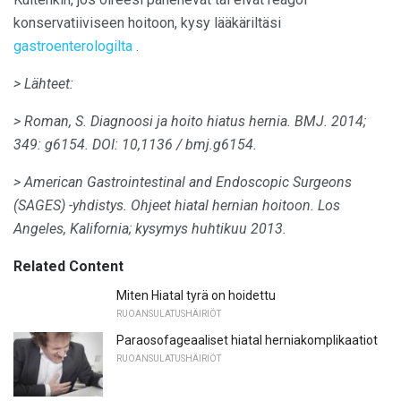
konservatiiviseen hoitoon, kysy lääkäriltäsi
gastroenterologilta
.
> Lähteet:
> Roman, S. Diagnoosi ja hoito hiatus hernia.
BMJ.
2014;
349: g6154.
DOI: 10,1136 / bmj.g6154.
> American Gastrointestinal and Endoscopic Surgeons
(SAGES) -yhdistys.
Ohjeet hiatal hernian hoitoon.
Los
Angeles, Kalifornia;
kysymys huhtikuu 2013.
Related Content
Miten Hiatal tyrä on hoidettu
RUOANSULATUSHÄIRIÖT
Paraosofageaaliset hiatal herniakomplikaatiot
RUOANSULATUSHÄIRIÖT