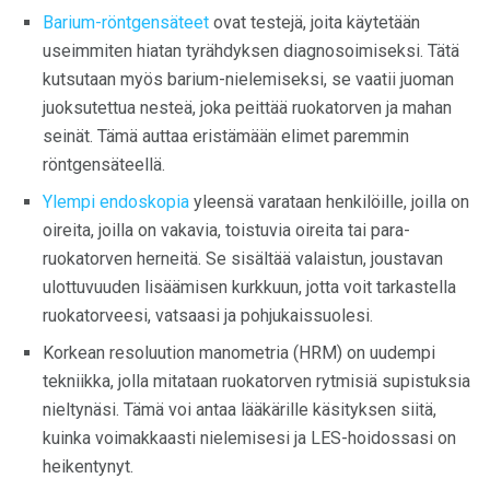
Barium-röntgensäteet
ovat testejä, joita käytetään
useimmiten hiatan tyrähdyksen diagnosoimiseksi. Tätä
kutsutaan myös barium-nielemiseksi, se vaatii juoman
juoksutettua nesteä, joka peittää ruokatorven ja mahan
seinät. Tämä auttaa eristämään elimet paremmin
röntgensäteellä.
Ylempi endoskopia
yleensä varataan henkilöille, joilla on
oireita, joilla on vakavia, toistuvia oireita tai para-
ruokatorven herneitä. Se sisältää valaistun, joustavan
ulottuvuuden lisäämisen kurkkuun, jotta voit tarkastella
ruokatorveesi, vatsaasi ja pohjukaissuolesi.
Korkean resoluution manometria (HRM) on uudempi
tekniikka, jolla mitataan ruokatorven rytmisiä supistuksia
nieltynäsi. Tämä voi antaa lääkärille käsityksen siitä,
kuinka voimakkaasti nielemisesi ja LES-hoidossasi on
heikentynyt.