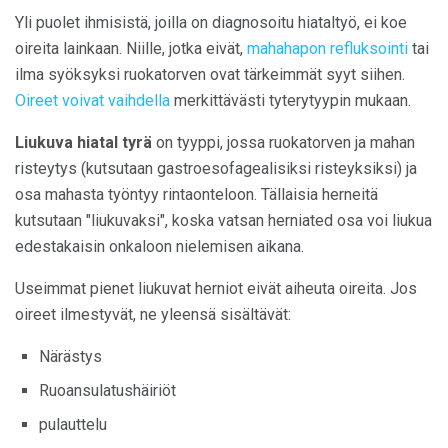
Yli puolet ihmisistä, joilla on diagnosoitu hiataltyö, ei koe
oireita lainkaan. Niille, jotka eivät,
mahahapon refluksointi
tai
ilma syöksyksi ruokatorven ovat tärkeimmät syyt siihen.
Oireet voivat vaihdella
merkittävästi tyterytyypin mukaan.
Liukuva hiatal tyrä
on tyyppi, jossa ruokatorven ja mahan
risteytys (kutsutaan gastroesofagealisiksi risteyksiksi) ja
osa mahasta työntyy rintaonteloon. Tällaisia ​​herneitä
kutsutaan "liukuvaksi", koska vatsan herniated osa voi liukua
edestakaisin onkaloon nielemisen aikana.
Useimmat pienet liukuvat herniot eivät aiheuta oireita. Jos
oireet ilmestyvät, ne yleensä sisältävät:
Närästys
Ruoansulatushäiriöt
pulauttelu