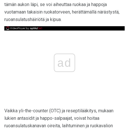
tämän aukon läpi, se voi aiheuttaa ruokaa ja happoja
vuotamaan takaisin ruokatorveen, herättämällä närästystä,
ruoansulatushäiriötä ja kipua.
ad
Vaikka yli-the-counter (OTC) ja reseptilääkitys, mukaan
lukien antasidit ja happo-salpaajat, voivat hoitaa
ruoansulatuskanavan oireita, laihtuminen ja ruokavalion