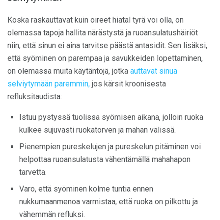
Koska raskauttavat kuin oireet hiatal tyrä voi olla, on
olemassa tapoja hallita närästystä ja ruoansulatushäiriöt
niin, että sinun ei aina tarvitse päästä antasidit. Sen lisäksi,
että syöminen on parempaa ja savukkeiden lopettaminen,
on olemassa muita käytäntöjä, jotka
auttavat sinua
selviytymään paremmin,
jos kärsit kroonisesta
refluksitaudista:
Istuu pystyssä tuolissa syömisen aikana, jolloin ruoka
kulkee sujuvasti ruokatorven ja mahan välissä.
Pienempien pureskelujen ja pureskelun pitäminen voi
helpottaa ruoansulatusta vähentämällä mahahapon
tarvetta.
Varo, että syöminen kolme tuntia ennen
nukkumaanmenoa varmistaa, että ruoka on pilkottu ja
vähemmän refluksi.