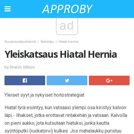
ad
Ruoansulatushäiriöt
Närästys
Hiatal hernia
Yleiskatsaus Hiatal Hernia
by Sharon Gillson
Yleiset syyt ja nykyiset hoitostrategiat
Hiatal tyrä esiintyy, kun vatsaasi ylempi osa kiristyy kalvon
läpi - lihakset, jotka erottavat rintakehän ja vatsaan. Kalvolla
on pieni aukko, jota kutsutaan hiatuksi, jonka kautta
syöttöputki (ruokatorvi) kulkee. Jos mahalaukku puristuu