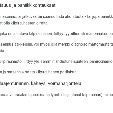
suus ja paniikkikohtaukset
masennusta, jatkuvaa tai säännöllistä ahdistusta - tai jopa paniikk
t olla kilpirauhasten oireita.
joka on alentava kilpirauhanen, liittyy tyypillisesti masennukseen
sennuslääkkeisiin, voi myös olla merkki diagnosoimattomasta ta
ta.
kilpirauhasto, liittyy yleisemmin ahdistuneisuuteen, paniikkihäiriö
a ja masennuksesta kilpirauhasen potilaista.
aajentuminen, käheys, voimaharjoittelu
assa. Joissakin tapauksissa lyönti (laajentunut kilpirauhas) tai nodu