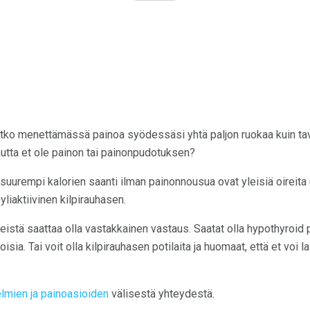
tko menettämässä painoa syödessäsi yhtä paljon ruokaa kuin tav
mutta et ole painon tai painonpudotuksen?
 suurempi kalorien saanti ilman painonnousua ovat yleisiä oireita
liaktiivinen kilpirauhasen.
istä saattaa olla vastakkainen vastaus. Saatat olla hypothyroid poti
isia. Tai voit olla kilpirauhasen potilaita ja huomaat, että et voi la
lmien ja painoasioiden
välisestä yhteydestä.