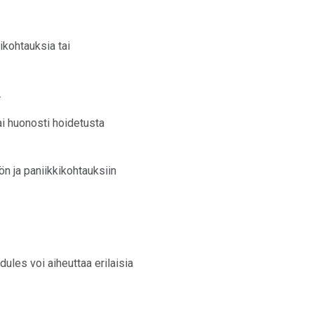
ikohtauksia tai
.
i huonosti hoidetusta
ön ja paniikkikohtauksiin
les voi aiheuttaa erilaisia ​​