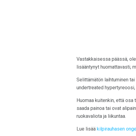
Vastakkaisessa päässä, ole
lisääntynyt huomattavasti, 
Selittämätön laihtuminen tai
undertreated hypertyreoosi, y
Huomaa kuitenkin, että osa te
saada painoa tai ovat alipaino
ruokavaliota ja liikuntaa.
Lue lisää
kilpirauhasen onge