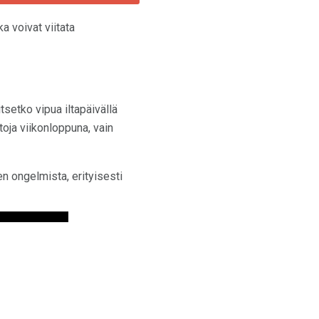
ka voivat viitata
tsetko vipua iltapäivällä
toja viikonloppuna, vain
n ongelmista, erityisesti