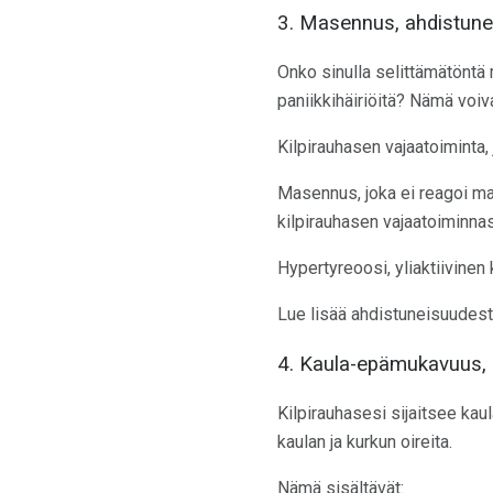
3. Masennus, ahdistunei
Onko sinulla selittämätöntä 
paniikkihäiriöitä? Nämä voiva
Kilpirauhasen vajaatoiminta, 
Masennus, joka ei reagoi ma
kilpirauhasen vajaatoiminnas
Hypertyreoosi, yliaktiivinen 
Lue lisää ahdistuneisuudest
4. Kaula-epämukavuus, l
Kilpirauhasesi sijaitsee kaul
kaulan ja kurkun oireita.
Nämä sisältävät: