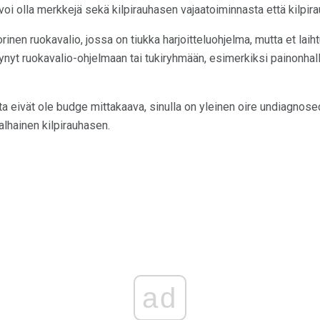
i olla merkkejä sekä kilpirauhasen vajaatoiminnasta että kilpira
inen ruokavalio, jossa on tiukka harjoitteluohjelma, mutta et laiht
tynyt ruokavalio-ohjelmaan tai tukiryhmään, esimerkiksi painonhalli
ta eivät ole budge mittakaava, sinulla on yleinen oire undiagnosed
alhainen kilpirauhasen.
ad