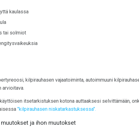
eyttä kaulassa
ula
 tai solmiot
engitysvaikeuksia
hypertyreoosi, kilpirauhasen vajaatoiminta, autoimmuuni kilpirauhas
 arvioitava.
äyttöisen itsetarkistuksen kotona auttaaksesi selvittämään, onk
taisessa
"kilpirauhasen niskatarkastuksessa".
n muutokset ja ihon muutokset