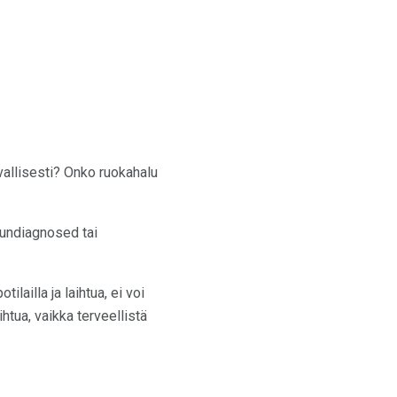
allisesti? Onko ruokahalu
 undiagnosed tai
lailla ja laihtua, ei voi
ihtua, vaikka terveellistä