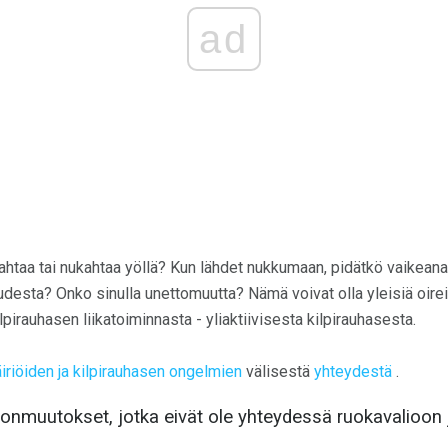
ad
ahtaa tai nukahtaa yöllä? Kun lähdet nukkumaan, pidätkö vaikeana
desta? Onko sinulla unettomuutta? Nämä voivat olla yleisiä oire
lpirauhasen liikatoiminnasta - yliaktiivisesta kilpirauhasesta.
riöiden ja kilpirauhasen ongelmien
välisestä
yhteydestä
.
nmuutokset, jotka eivät ole yhteydessä ruokavalioon j