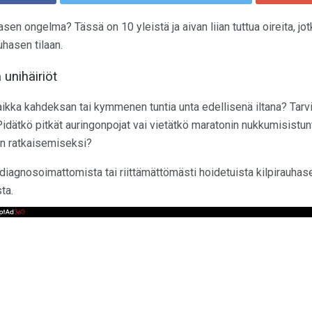
asen ongelma? Tässä on 10 yleistä ja aivan liian tuttua oireita, jot
hasen tilaan.
unihäiriöt
vaikka kahdeksan tai kymmenen tuntia unta edellisenä iltana? Tarvi
 Pidätkö pitkät auringonpojat vai vietätkö maratonin nukkumisistun
on ratkaisemiseksi?
iagnosoimattomista tai riittämättömästi hoidetuista kilpirauhase
ta.