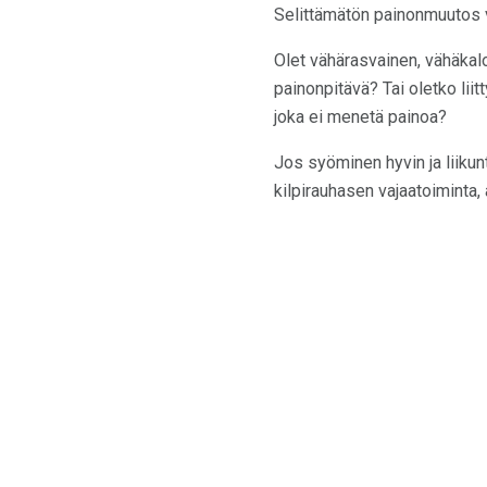
Selittämätön painonmuutos vo
Olet vähärasvainen, vähäkalor
painonpitävä? Tai oletko liit
joka ei menetä painoa?
Jos syöminen hyvin ja liikun
kilpirauhasen vajaatoiminta, 