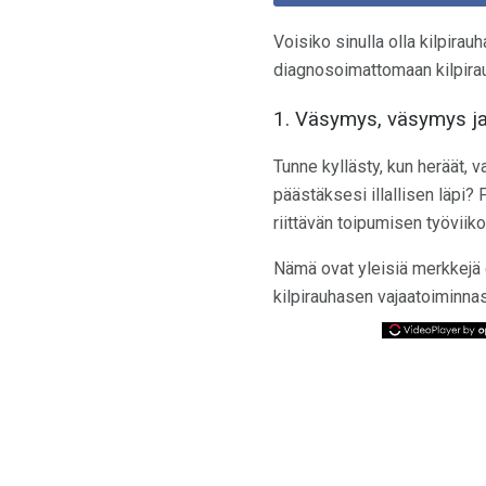
Voisiko sinulla olla kilpirauh
diagnosoimattomaan kilpirau
1. Väsymys, väsymys ja 
Tunne kyllästy, kun heräät, 
päästäksesi illallisen läpi?
riittävän toipumisen työviik
Nämä ovat yleisiä merkkejä d
kilpirauhasen vajaatoiminnas