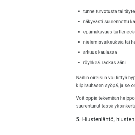
tunne turvotusta tai täyt
näkyvästi suurennettu ka
epämukavuus turtlenecks
nielemisvaikeuksia tai h
arkuus kaulassa
röyhkeä, raskas ääni
Näihin oireisiin voi liittyä 
kilpirauhasen syöpä, ja se on
Voit oppia tekemään helppok
suurentunut tässä yksinker
5. Hiustenlähtö, hiuste