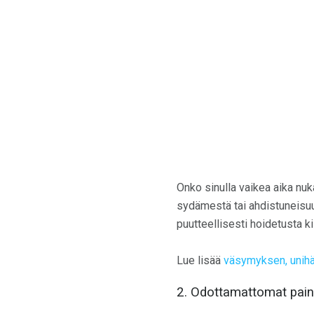
Onko sinulla vaikea aika nuk
sydämestä tai ahdistuneisuu
puutteellisesti hoidetusta ki
Lue lisää
väsymyksen, unihäi
2. Odottamattomat paino