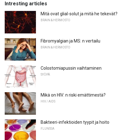
Intresting articles
Mitä ovat glial-solut ja mitä he tekevät?
BRAIN & HERMOSTO
Fibromyalgian ja MS: n vertailu
BRAIN & HERMOSTO
Colostomiapussin vaihtaminen
SYÖPÄ
Mikä on HIV: n riski emättimestä?
HIV / AIDS
Bakteeri-infektioiden tyypit ja hoito
FLUNSSA