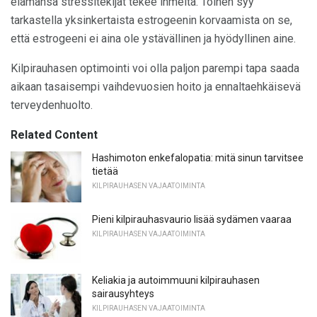
elämänsä stressitekijät tekee ihmeitä. Toinen syy
tarkastella yksinkertaista estrogeenin korvaamista on se,
että estrogeeni ei aina ole ystävällinen ja hyödyllinen aine.
Kilpirauhasen optimointi voi olla paljon parempi tapa saada
aikaan tasaisempi vaihdevuosien hoito ja ennaltaehkäisevä
terveydenhuolto.
Related Content
Hashimoton enkefalopatia: mitä sinun tarvitsee
tietää
KILPIRAUHASEN VAJAATOIMINTA
Pieni kilpirauhasvaurio lisää sydämen vaaraa
KILPIRAUHASEN VAJAATOIMINTA
Keliakia ja autoimmuuni kilpirauhasen
sairausyhteys
KILPIRAUHASEN VAJAATOIMINTA