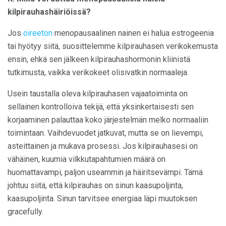
kilpirauhashäiriöissä?
Jos
oireeton
menopausaalinen nainen ei halua estrogeenia
tai hyötyy siitä, suosittelemme kilpirauhasen verikokemusta
ensin, ehkä sen jälkeen kilpirauhashormonin kliinistä
tutkimusta, vaikka verikokeet olisivatkin normaaleja.
Usein taustalla oleva kilpirauhasen vajaatoiminta on
sellainen kontrolloiva tekijä, että yksinkertaisesti sen
korjaaminen palauttaa koko järjestelmän melko normaaliin
toimintaan. Vaihdevuodet jatkuvat, mutta se on lievempi,
asteittainen ja mukava prosessi. Jos kilpirauhasesi on
vähäinen, kuumia vilkkutapahtumien määrä on
huomattavampi, paljon useammin ja häiritsevämpi. Tämä
johtuu siitä, että kilpirauhas on sinun kaasupoljinta,
kaasupoljinta. Sinun tarvitsee energiaa läpi muutoksen
gracefully.