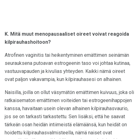
K. Mitä muut menopausaaliset oireet voivat reagoida
kilpirauhashoitoon?
Atrofinen vaginitis tai heikentyminen emättimen seinämän
seurauksena putoavan estrogeenin taso voi johtaa kutinaa,
vastuuvapauden ja kivulias yhteyden. Kaikki nämä oireet
ovat paljon vakavampia, kun kilpirauhasesi on alhainen.
Naisilla, joilla on ollut väsymätön emättimen kuivuus, joka oli
ratkaisematon emättimen voiteiden tai estrogeenihappojen
kanssa, havaitaan usein olevan alhainen kilpirauhasvaurio,
jos se on tarkasti tarkastettu. Sen lisäksi, että he saavat
tärkeän osan heidän intiimeistä elämäänsä, kun heidät on
hoidettu kilpirauhasvalmisteella, nämä naiset ovat