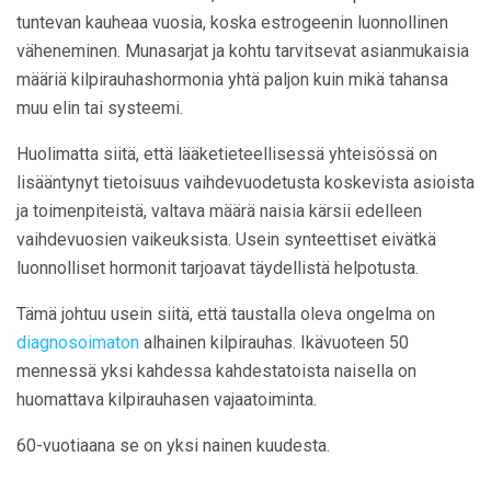
tuntevan kauheaa vuosia, koska estrogeenin luonnollinen
väheneminen. Munasarjat ja kohtu tarvitsevat asianmukaisia ​​
määriä kilpirauhashormonia yhtä paljon kuin mikä tahansa
muu elin tai systeemi.
Huolimatta siitä, että lääketieteellisessä yhteisössä on
lisääntynyt tietoisuus vaihdevuodetusta koskevista asioista
ja toimenpiteistä, valtava määrä naisia ​​kärsii edelleen
vaihdevuosien vaikeuksista. Usein synteettiset eivätkä
luonnolliset hormonit tarjoavat täydellistä helpotusta.
Tämä johtuu usein siitä, että taustalla oleva ongelma on
diagnosoimaton
alhainen kilpirauhas. Ikävuoteen 50
mennessä yksi kahdessa kahdestatoista naisella on
huomattava kilpirauhasen vajaatoiminta.
60-vuotiaana se on yksi nainen kuudesta.