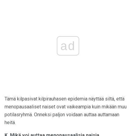
ad
Tämä kilpasivat kilpirauhasen epidemia näyttää siltä, ​​että
menopausaaliset naiset ovat vaikeampia kuin mikään muu
potilasryhmä. Onneksi paljon voidaan auttaa auttamaan
heitä.
K. Mikä voi auttaa menopausaalisia naisia ​​