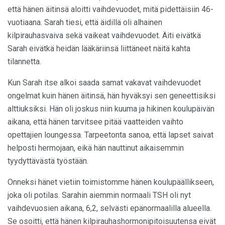
että hänen äitinsä aloitti vaihdevuodet, mitä pidettäisiin 46-
vuotiaana. Sarah tiesi, että äidillä oli alhainen
kilpirauhasvaiva sekä vaikeat vaihdevuodet. Äiti eivätkä
Sarah eivätkä heidän lääkäriinsä liittäneet näitä kahta
tilannetta.
Kun Sarah itse alkoi saada samat vakavat vaihdevuodet
ongelmat kuin hänen äitinsä, hän hyväksyi sen geneettisiksi
alttiuksiksi. Hän oli joskus niin kuuma ja hikinen koulupäivän
aikana, että hänen tarvitsee pitää vaatteiden vaihto
opettajien loungessa. Tarpeetonta sanoa, että lapset saivat
helposti hermojaan, eikä hän nauttinut aikaisemmin
tyydyttävästä työstään.
Onneksi hänet vietiin toimistomme hänen koulupäällikseen,
joka oli potilas. Sarahin aiemmin normaali TSH oli nyt
vaihdevuosien aikana, 6,2, selvästi epänormaalilla alueella.
Se osoitti, että hänen kilpirauhashormonipitoisuutensa eivät