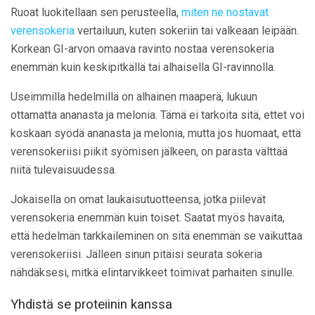
Ruoat luokitellaan sen perusteella,
miten ne nostavat
verensokeria
vertailuun, kuten sokeriin tai valkeaan leipään.
Korkean GI-arvon omaava ravinto nostaa verensokeria
enemmän kuin keskipitkällä tai alhaisella GI-ravinnolla.
Useimmilla hedelmillä on alhainen maaperä, lukuun
ottamatta ananasta ja melonia. Tämä ei tarkoita sitä, ettet voi
koskaan syödä ananasta ja melonia, mutta jos huomaat, että
verensokeriisi piikit syömisen jälkeen, on parasta välttää
niitä tulevaisuudessa.
Jokaisella on omat laukaisutuotteensa, jotka piilevät
verensokeria enemmän kuin toiset. Saatat myös havaita,
että hedelmän tarkkaileminen on sitä enemmän se vaikuttaa
verensokeriisi. Jälleen sinun pitäisi seurata sokeria
nähdäksesi, mitkä elintarvikkeet toimivat parhaiten sinulle.
Yhdistä se proteiinin kanssa