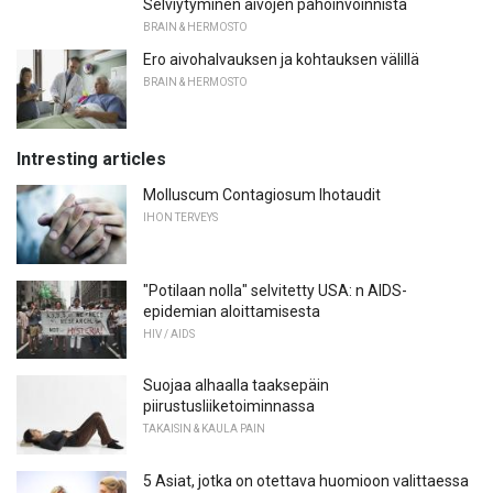
Selviytyminen aivojen pahoinvoinnista
BRAIN & HERMOSTO
Ero aivohalvauksen ja kohtauksen välillä
BRAIN & HERMOSTO
Intresting articles
Molluscum Contagiosum Ihotaudit
IHON TERVEYS
"Potilaan nolla" selvitetty USA: n AIDS-
epidemian aloittamisesta
HIV / AIDS
Suojaa alhaalla taaksepäin
piirustusliiketoiminnassa
TAKAISIN & KAULA PAIN
5 Asiat, jotka on otettava huomioon valittaessa