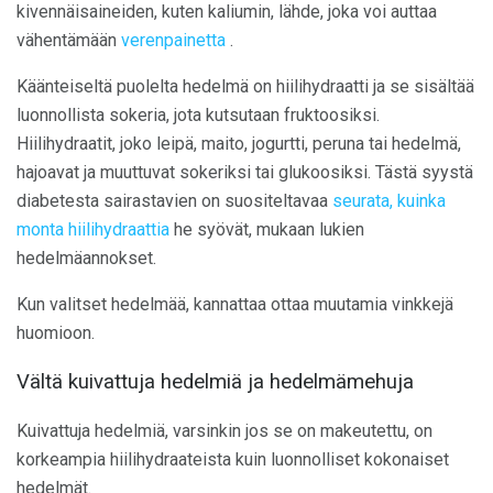
kivennäisaineiden, kuten kaliumin, lähde, joka voi auttaa
vähentämään
verenpainetta
.
Käänteiseltä puolelta hedelmä on hiilihydraatti ja se sisältää
luonnollista sokeria, jota kutsutaan fruktoosiksi.
Hiilihydraatit, joko leipä, maito, jogurtti, peruna tai hedelmä,
hajoavat ja muuttuvat sokeriksi tai glukoosiksi. Tästä syystä
diabetesta sairastavien on suositeltavaa
seurata, kuinka
monta hiilihydraattia
he syövät, mukaan lukien
hedelmäannokset.
Kun valitset hedelmää, kannattaa ottaa muutamia vinkkejä
huomioon.
Vältä kuivattuja hedelmiä ja hedelmämehuja
Kuivattuja hedelmiä, varsinkin jos se on makeutettu, on
korkeampia hiilihydraateista kuin luonnolliset kokonaiset
hedelmät.