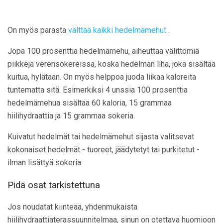
On myös parasta
välttää kaikki hedelmämehut
.
Jopa 100 prosenttia hedelmämehu, aiheuttaa välittömiä
piikkejä verensokereissa, koska hedelmän liha, joka sisältää
kuitua, hylätään. On myös helppoa juoda liikaa kaloreita
tuntematta sitä. Esimerkiksi 4 unssia 100 prosenttia
hedelmämehua sisältää 60 kaloria, 15 grammaa
hiilihydraattia ja 15 grammaa sokeria.
Kuivatut hedelmät tai hedelmämehut sijasta valitsevat
kokonaiset hedelmät - tuoreet, jäädytetyt tai purkitetut -
ilman lisättyä sokeria.
Pidä osat tarkistettuna
Jos noudatat kiinteää, yhdenmukaista
hiilihydraattiaterassuunnitelmaa, sinun on otettava huomioon