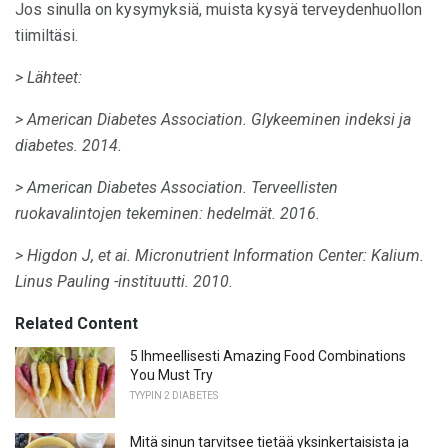
Jos sinulla on kysymyksiä, muista kysyä terveydenhuollon
tiimiltäsi.
> Lähteet:
> American Diabetes Association.
Glykeeminen indeksi ja
diabetes.
2014.
> American Diabetes Association.
Terveellisten
ruokavalintojen tekeminen: hedelmät.
2016.
> Higdon J, et ai.
Micronutrient Information Center: Kalium.
Linus Pauling -instituutti.
2010.
Related Content
5 Ihmeellisesti Amazing Food Combinations
You Must Try
TYYPIN 2 DIABETES
Mitä sinun tarvitsee tietää yksinkertaisista ja