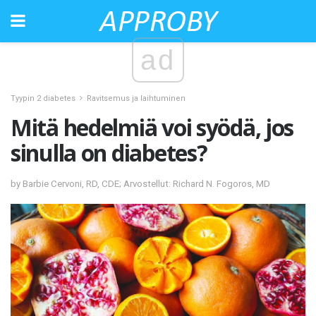
ad
Tyypin 2 diabetes
Ravitsemus ja laihtuminen
Mitä hedelmiä voi syödä, jos
sinulla on diabetes?
by Barbie Cervoni, RD, CDE; Arvostellut: Richard N. Fogoros, MD