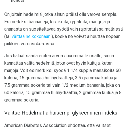
kuitua)
On joitain hedelmiä, jotka sinun pitäisi olla varovaisempia.
Esimerkiksi banaaneja, kirsikoita, rypäleitä, mangoja ja
ananasta on suositeltavaa syödä vain rajoitetuissa määrissä
(tai
välttää ne kokonaan
), koska ne voivat aiheuttaa nopean
piikkien verensokereissa.
Jos haluat saada eniten arvoa suurimmalle osalle, sinun
kannattaa valita hedelmiä, jotka ovat hyvin kuituja, kuten
marjoja. Voit esimerkiksi syödä 1 1/4 kuppia mansikoita 60
kaloria, 15 grammaa hiilihydraatteja, 3,5 grammaa kuitua ja
7,5 grammaa sokeria tai vain 1/2 medium banaania, joka on
60 kaloria, 15 grammaa hiilihydraattia, 2 grammaa kuitua ja 8
grammaa sokeria.
Valitse Hedelmät alhaisempi glykeeminen indeksi
American Diabetes Association ehdottaa, että valitset