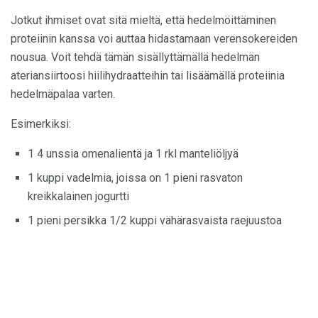
Jotkut ihmiset ovat sitä mieltä, että hedelmöittäminen
proteiinin kanssa voi auttaa hidastamaan verensokereiden
nousua. Voit tehdä tämän sisällyttämällä hedelmän
ateriansiirtoosi hiilihydraatteihin tai lisäämällä proteiinia
hedelmäpalaa varten.
Esimerkiksi:
1 4 unssia omenalientä ja 1 rkl manteliöljyä
1 kuppi vadelmia, joissa on 1 pieni rasvaton
kreikkalainen jogurtti
1 pieni persikka 1/2 kuppi vähärasvaista raejuustoa