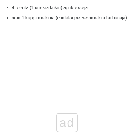
4 pientä (1 unssia kukin) aprikooseja
noin 1 kuppi melonia (cantaloupe, vesimeloni tai hunaja)
ad