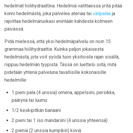
hedelmät hiilihydraattina. Hedelmiä valittaessa yritä pitää
kiinni hedelmästä, joka palvelee ateriaa tai
välipalaa
ja
rajoittaa hedelmäruokasi enintään kahdesta kolmeen
päivässä.
Pidä mielessä, että yksi hedelmäpalvelu on noin 15
grammaa hiilihydraattia. Kuinka paljon jokaisesta
hedelmästä, jota voit syödä tuon yksitoista rajan sisällä,
riippuu hedelmän tyypistä. Tässä on luettelo siitä, mitä
pidetään yhtenä palveluna tavallisille kokonaisille
hedelmille:
1 pieni pala (4 unssia) omena, appelsiini, persikka,
päärynä tai luumu
1/2 keskipitkän banaani
2 pieni tai 1 iso mandariini (4 unssia yhteensä)
2 pieniä (2 unssia kumpikin) kiiviä