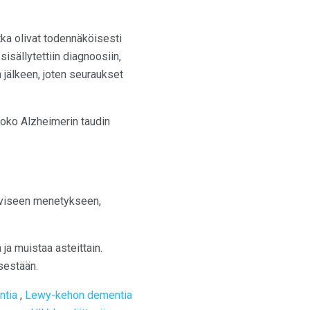
tka olivat todennäköisesti
sisällytettiin diagnoosiin,
 jälkeen, joten seuraukset
joko Alzheimerin taudin
tiiviseen menetykseen,
ja muistaa asteittain.
sestään.
ntia
,
Lewy-kehon dementia