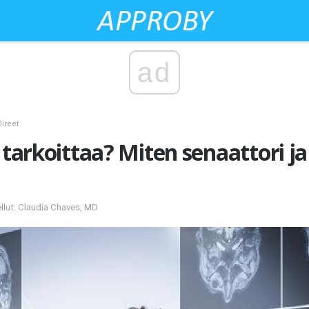
ad
Oireet
" tarkoittaa? Miten senaattori j
llut: Claudia Chaves, MD