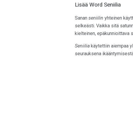
Lisää Word Seniilia
Sanan
seniilin
yhteinen käytt
selkeästi. Vaikka sitä satunn
kielteinen, epäkunnioittava s
Seniilia
käytettiin aiempaa y
seurauksena ikääntymisestä