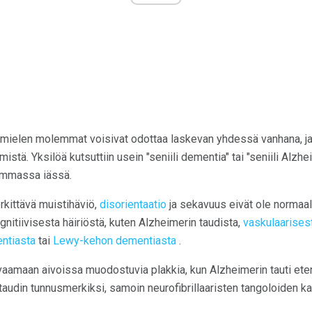
ja mielen molemmat voisivat odottaa laskevan yhdessä vanhana, j
istä. Yksilöä kutsuttiin usein "seniili dementia" tai "seniili Alzhei
nhemmassa iässä.
rkittävä muistihäviö,
disorientaatio
ja sekavuus eivät ole normaal
nitiivisesta häiriöstä, kuten Alzheimerin taudista,
vaskulaarises
ntiasta
tai
Lewy-kehon dementiasta
.
aamaan aivoissa muodostuvia plakkia, kun Alzheimerin tauti etene
taudin tunnusmerkiksi, samoin neurofibrillaaristen tangoloiden k