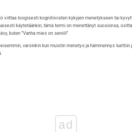
ö viittaa loogisesti kognitiivisten kykyjen menetykseen tai kyvy
aisesti käytetäänkin, tämä termi on menettänyt suosionsa, osittain
ävy, kuten "Vanha mies on seniili".
leisemmin, varsinkin kun muistin menetys ja hämmennys luettiin j
.
ad