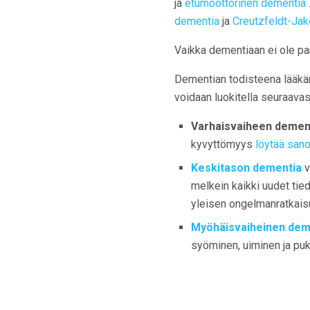
ja
etumoottorinen dementia
dementia
ja
Creutzfeldt-Jako
Vaikka dementiaan ei ole par
Dementian todisteena lääkäri
voidaan luokitella seuraavast
Varhaisvaiheen demen
kyvyttömyys
löytää sano
Keskitason dementia
v
melkein kaikki uudet tie
yleisen ongelmanratkais
Myöhäisvaiheinen dem
syöminen, uiminen ja pu