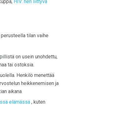
 kuppa,
HIV: hen liittyvä
 perusteella tilan vaihe
illistä on usein unohdettu,
ahaa tai ostoksia.
puolella. Henkilö menettää
arvostelun heikkenemisen ja
ian aikana.
sessä elämässä
, kuten