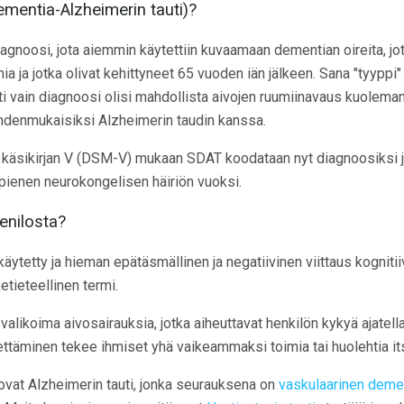
mentia-Alzheimerin tauti)?
agnoosi, jota aiemmin käytettiin kuvaamaan dementian oireita, jo
a ja jotka olivat kehittyneet 65 vuoden iän jälkeen. Sana "tyyppi" 
i vain diagnoosi olisi mahdollista aivojen ruumiinavaus kuoleman
t yhdenmukaisiksi Alzheimerin taudin kanssa.
en käsikirjan V (DSM-V) mukaan SDAT koodataan nyt diagnoosiksi 
 pienen neurokongelisen häiriön vuoksi.
enilosta?
 käytetty ja hieman epätäsmällinen ja negatiivinen viittaus kogni
tieteellinen termi.
alikoima aivosairauksia, jotka aiheuttavat henkilön kykyä ajatella 
ttäminen tekee ihmiset yhä vaikeammaksi toimia tai huolehtia it
ovat Alzheimerin tauti, jonka seurauksena on
vaskulaarinen deme