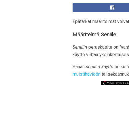
Epätarkat määritelmät voiva
Määritelmä Seniile
Seniilin
peruskäsite on "vanhe
käyttö viittaa yksinkertaisest
Sanan
seniilin käyttö
on kuit
muistihäviöön
tai sekaannuk