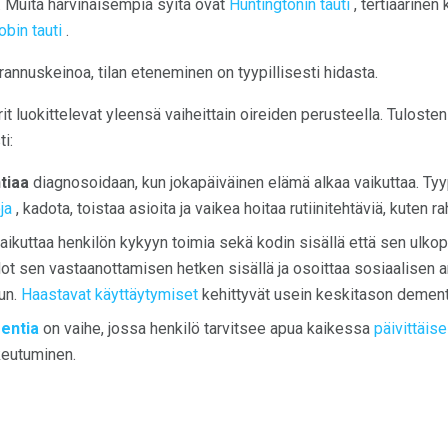
. Muita harvinaisempia syitä ovat
Huntingtonin tauti
, tertiäärinen
bin tauti
.
annuskeinoa, tilan eteneminen on tyypillisesti hidasta.
t luokittelevat yleensä vaiheittain oireiden perusteella. Tulosten
i:
tiaa
diagnosoidaan, kun jokapäiväinen elämä alkaa vaikuttaa. Tyyp
ja
, kadota, toistaa asioita ja vaikea hoitaa rutiinitehtäviä, kuten r
aikuttaa henkilön kykyyn toimia sekä kodin sisällä että sen ulko
dot sen vastaanottamisen hetken sisällä ja osoittaa sosiaalisen 
un.
Haastavat käyttäytymiset
kehittyvät usein keskitason dement
entia
on vaihe, jossa henkilö tarvitsee apua kaikessa
päivittäi
keutuminen.