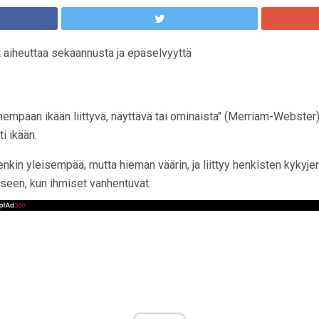
t aiheuttaa sekaannusta ja epäselvyyttä
mpaan ikään liittyvä, näyttävä tai ominaista" (Merriam-Webster).
i ikään.
enkin yleisempää, mutta hieman väärin, ja liittyy henkisten kyky
seen, kun ihmiset vanhentuvat.