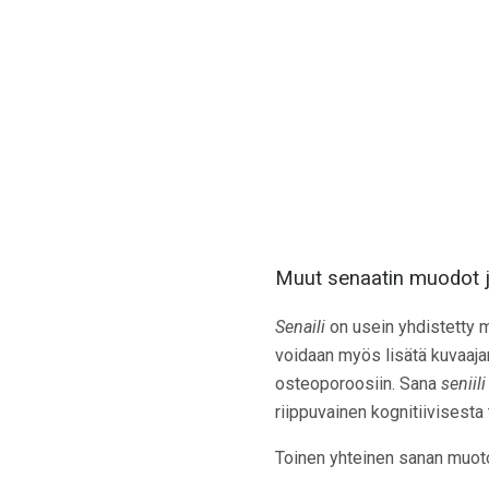
Muut senaatin muodot j
Senaili
on usein yhdistetty m
voidaan myös lisätä kuvaajana 
osteoporoosiin. Sana
seniili
riippuvainen kognitiivisesta
Toinen yhteinen sanan muo