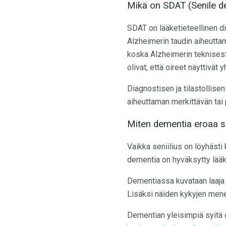
Mikä on SDAT (Senile de
SDAT on lääketieteellinen di
Alzheimerin taudin aiheuttami
koska Alzheimerin teknisest
olivat, että oireet näyttivä
Diagnostisen ja tilastollis
aiheuttaman merkittävän tai
Miten dementia eroaa s
Vaikka seniilius on löyhästi
dementia on hyväksytty lääke
Dementiassa kuvataan laaja v
Lisäksi näiden kykyjen mene
Dementian yleisimpiä syitä 