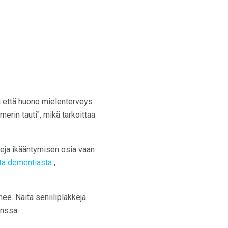
a että huono mielenterveys
merin tauti", mikä tarkoittaa
eja ikääntymisen osia vaan
ta dementiasta
,
e. Näitä seniiliplakkeja
anssa.