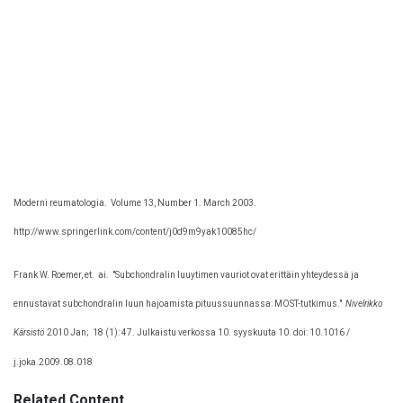
Moderni reumatologia.
Volume 13, Number 1. March 2003.
http://www.springerlink.com/content/j0d9m9yak10085hc/
Frank W. Roemer, et.
ai.
"Subchondralin luuytimen vauriot ovat erittäin yhteydessä ja
ennustavat subchondralin luun hajoamista pituussuunnassa: MOST-tutkimus."
Nivelrikko
Kärsistö
2010 Jan;
18 (1): 47. Julkaistu verkossa 10. syyskuuta 10. doi: 10.1016 /
j.joka.2009.08.018
Related Content