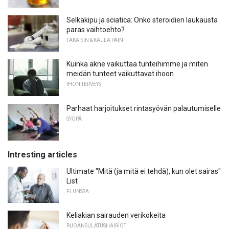
Selkäkipu ja sciatica: Onko steroidien laukausta
paras vaihtoehto?
TAKAISIN & KAULA PAIN
Kuinka akne vaikuttaa tunteihimme ja miten
meidän tunteet vaikuttavat ihoon
IHON TERVEYS
Parhaat harjoitukset rintasyövän palautumiselle
SYÖPÄ
Intresting articles
Ultimate "Mitä (ja mitä ei tehdä), kun olet sairas"
List
FLUNSSA
Keliakian sairauden verikokeita
RUOANSULATUSHÄIRIÖT