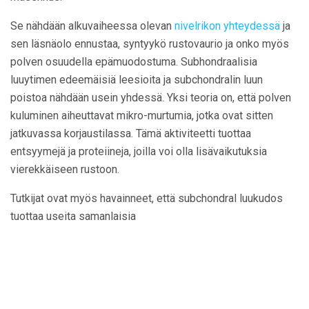
Se nähdään alkuvaiheessa olevan
nivelrikon yhteydessä
ja
sen läsnäolo ennustaa, syntyykö rustovaurio ja onko myös
polven osuudella epämuodostuma. Subhondraalisia
luuytimen edeemäisiä leesioita ja subchondralin luun
poistoa nähdään usein yhdessä. Yksi teoria on, että polven
kuluminen aiheuttavat mikro-murtumia, jotka ovat sitten
jatkuvassa korjaustilassa. Tämä aktiviteetti tuottaa
entsyymejä ja proteiineja, joilla voi olla lisävaikutuksia
vierekkäiseen rustoon.
Tutkijat ovat myös havainneet, että subchondral luukudos
tuottaa useita samanlaisia