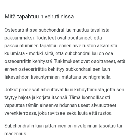
Mitä tapahtuu nivelrutiinissa
Osteoartriitissa subchondral luu muuttuu tavallista
paksummaksi. Todisteet ovat osoittaneet, että
paksuuntuminen tapahtuu ennen nivelruston alkamista
kulumista - merkki siitä, että subchondral luu on osa
osteoartriitin kehitystä. Tutkimukset ovat osoittaneet, että
ennen osteoartriittia kehittyy subkondraalisen luun
liikevaihdon lisääntyminen, mitattuna scintigrafialla.
Jotkut prosessit aiheuttavat luun kiihdyttämistä, jotta sen
täytyy hajota ja korjata itsensä. Tämä luonnollisesti
vapauttaa tämän aineenvaihdunnan useat sivutuotteet
verenkierrossa, joka ravitsee sekä luuta että rustoa.
Subchondralin luun jättäminen on nivelpinnan tasoitus tai
masennus.