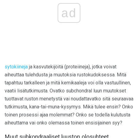
ad
sytokiineja
ja kasvutekijöitä (proteiineja), jotka voivat
aiheuttaa tulehdusta ja muutoksia rustokudoksessa. Mitä
tapahtuu tarkalleen ja mitä kemikaaleja voi olla vastuullinen,
vaatii lisätutkimusta. Ovatko subchondral luun muutokset
tuottavat ruston menetystä vai noudattavatko sitä seuraavaa
tutkimusta, kana-tai-muna-kysymys. Mikä tulee ensin? Onko
toinen prosessi ajaa molemmat? Onko se todella kulutusta
aiheuttama vai onko olemassa toinen ensisijainen syy?
Muut subkondraaliset luuston olosuhteet