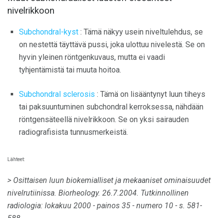
nivelrikkoon
Subchondral-kyst
: Tämä näkyy usein niveltulehdus, se
on nestettä täyttävä pussi, joka ulottuu nivelestä. Se on
hyvin yleinen röntgenkuvaus, mutta ei vaadi
tyhjentämistä tai muuta hoitoa.
Subchondral sclerosis
: Tämä on lisääntynyt luun tiheys
tai paksuuntuminen subchondral kerroksessa, nähdään
röntgensäteellä nivelrikkoon. Se on yksi sairauden
radiografisista tunnusmerkeistä.
Lähteet:
> Osittaisen luun biokemialliset ja mekaaniset ominaisuudet
nivelrutiinissa.
Biorheology.
26.7.2004.
Tutkinnollinen
radiologia: lokakuu 2000 - painos 35 - numero 10 - s. 581-