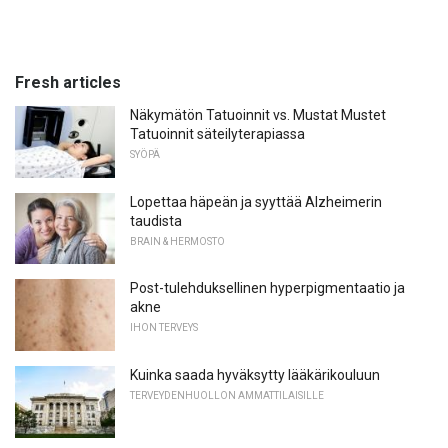
Fresh articles
Näkymätön Tatuoinnit vs. Mustat Mustet
Tatuoinnit säteilyterapiassa
SYÖPÄ
Lopettaa häpeän ja syyttää Alzheimerin
taudista
BRAIN & HERMOSTO
Post-tulehduksellinen hyperpigmentaatio ja
akne
IHON TERVEYS
Kuinka saada hyväksytty lääkärikouluun
TERVEYDENHUOLLON AMMATTILAISILLE