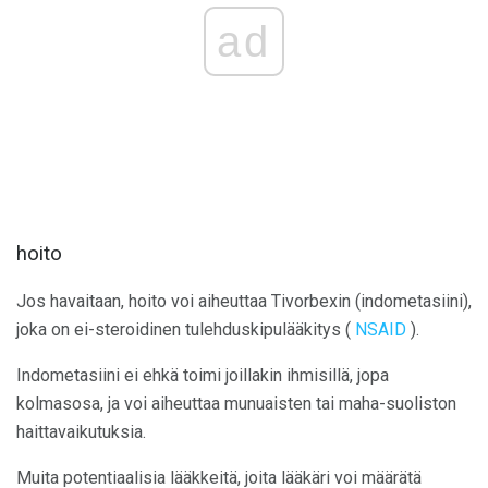
ad
hoito
Jos havaitaan, hoito voi aiheuttaa Tivorbexin (indometasiini),
joka on ei-steroidinen tulehduskipulääkitys (
NSAID
).
Indometasiini ei ehkä toimi joillakin ihmisillä, jopa
kolmasosa, ja voi aiheuttaa munuaisten tai maha-suoliston
haittavaikutuksia.
Muita potentiaalisia lääkkeitä, joita lääkäri voi määrätä