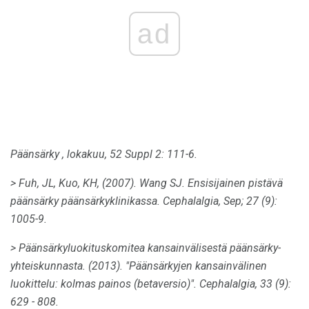
ad
Päänsärky
, lokakuu, 52 Suppl 2: 111-6.
> Fuh, JL, Kuo, KH, (2007).
Wang SJ.
Ensisijainen pistävä
päänsärky päänsärkyklinikassa.
Cephalalgia,
Sep; 27 (9):
1005-9.
> Päänsärkyluokituskomitea kansainvälisestä päänsärky-
yhteiskunnasta.
(2013).
"Päänsärkyjen kansainvälinen
luokittelu: kolmas painos (betaversio)".
Cephalalgia,
33 (9):
629 - 808.