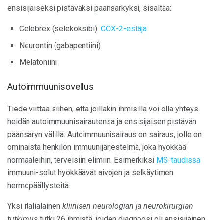
ensisijaiseksi pistäväksi päänsärkyksi, sisältää:
Celebrex (selekoksibi):
COX-2-estäjä
Neurontin (gabapentiini)
Melatoniini
Autoimmuunisovellus
Tiede viittaa siihen, että joillakin ihmisillä voi olla yhteys
heidän autoimmuunisairautensa ja ensisijaisen pistävän
päänsäryn välillä. Autoimmuunisairaus on sairaus, jolle on
ominaista henkilön immuunijärjestelmä, joka hyökkää
normaaleihin, terveisiin elimiin. Esimerkiksi
MS-taudissa
immuuni-solut hyökkäävät aivojen ja selkäytimen
hermopäällysteitä.
Yksi italialainen
kliinisen neurologian ja neurokirurgian
tutkimus
tutki 26 ihmistä, joiden diagnoosi oli ensisijainen