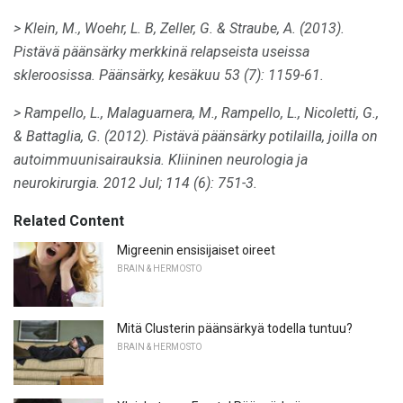
> Klein, M., Woehr, L. B, Zeller, G. & Straube, A. (2013).
Pistävä päänsärky merkkinä relapseista useissa
skleroosissa.
Päänsärky,
kesäkuu 53 (7): 1159-61.
> Rampello, L., Malaguarnera, M., Rampello, L., Nicoletti, G.,
& Battaglia, G. (2012).
Pistävä päänsärky potilailla, joilla on
autoimmuunisairauksia.
Kliininen neurologia ja
neurokirurgia.
2012 Jul; 114 (6): 751-3.
Related Content
Migreenin ensisijaiset oireet
BRAIN & HERMOSTO
Mitä Clusterin päänsärkyä todella tuntuu?
BRAIN & HERMOSTO