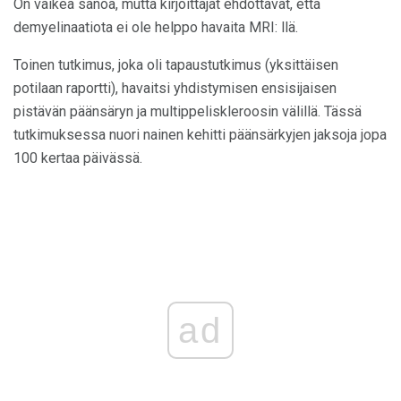
On vaikea sanoa, mutta kirjoittajat ehdottavat, että
demyelinaatiota ei ole helppo havaita MRI: llä.
Toinen tutkimus, joka oli tapaustutkimus (yksittäisen
potilaan raportti), havaitsi yhdistymisen ensisijaisen
pistävän päänsäryn ja multippeliskleroosin välillä. Tässä
tutkimuksessa nuori nainen kehitti päänsärkyjen jaksoja jopa
100 kertaa päivässä.
ad