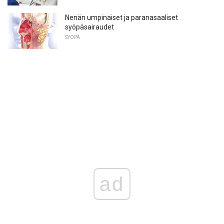
Nenän umpinaiset ja paranasaaliset
syöpäsairaudet
SYÖPÄ
ad