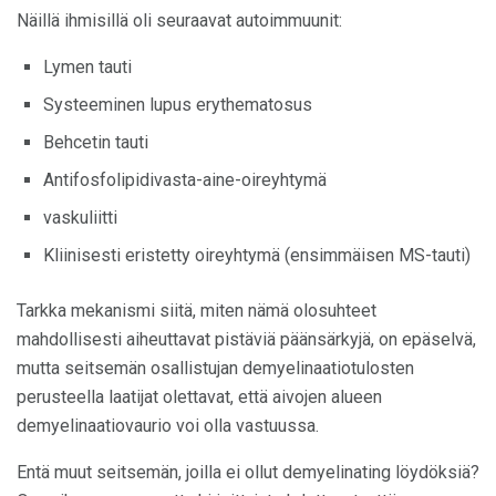
Näillä ihmisillä oli seuraavat autoimmuunit:
Lymen tauti
Systeeminen lupus erythematosus
Behcetin tauti
Antifosfolipidivasta-aine-oireyhtymä
vaskuliitti
Kliinisesti eristetty oireyhtymä (ensimmäisen MS-tauti)
Tarkka mekanismi siitä, miten nämä olosuhteet
mahdollisesti aiheuttavat pistäviä päänsärkyjä, on epäselvä,
mutta seitsemän osallistujan demyelinaatiotulosten
perusteella laatijat olettavat, että aivojen alueen
demyelinaatiovaurio voi olla vastuussa.
Entä muut seitsemän, joilla ei ollut demyelinating löydöksiä?