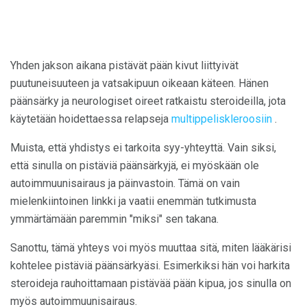
Yhden jakson aikana pistävät pään kivut liittyivät
puutuneisuuteen ja vatsakipuun oikeaan käteen. Hänen
päänsärky ja neurologiset oireet ratkaistu steroideilla, jota
käytetään hoidettaessa relapseja
multippeliskleroosiin
.
Muista, että yhdistys ei tarkoita syy-yhteyttä. Vain siksi,
että sinulla on pistäviä päänsärkyjä, ei myöskään ole
autoimmuunisairaus ja päinvastoin. Tämä on vain
mielenkiintoinen linkki ja vaatii enemmän tutkimusta
ymmärtämään paremmin "miksi" sen takana.
Sanottu, tämä yhteys voi myös muuttaa sitä, miten lääkärisi
kohtelee pistäviä päänsärkyäsi. Esimerkiksi hän voi harkita
steroideja rauhoittamaan pistävää pään kipua, jos sinulla on
myös autoimmuunisairaus.