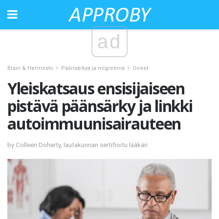
ad
Brain & Hermosto
Päänsärkyä ja migreeniä
Oireet
Yleiskatsaus ensisijaiseen
pistävä päänsärky ja linkki
autoimmuunisairauteen
by Colleen Doherty, lautakunnan sertifioitu lääkäri