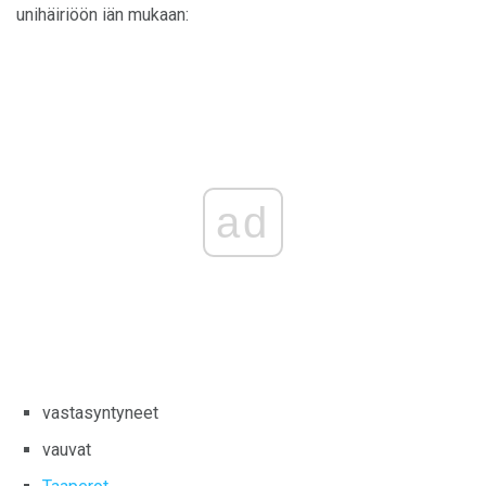
unihäiriöön iän mukaan:
ad
vastasyntyneet
vauvat