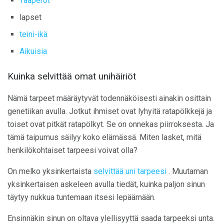
Taaperot
lapset
teini-ikä
Aikuisia
Kuinka selvittää omat unihäiriöt
Nämä tarpeet määräytyvät todennäköisesti ainakin osittain
genetiikan avulla. Jotkut ihmiset ovat lyhyitä ratapölkkejä ja
toiset ovat pitkät ratapölkyt. Se on onnekas piirroksesta. Ja
tämä taipumus säilyy koko elämässä. Miten lasket, mitä
henkilökohtaiset tarpeesi voivat olla?
On melko yksinkertaista
selvittää uni tarpeesi
. Muutaman
yksinkertaisen askeleen avulla tiedät, kuinka paljon sinun
täytyy nukkua tuntemaan itsesi lepäämään.
Ensinnäkin sinun on oltava ylellisyyttä saada tarpeeksi unta.