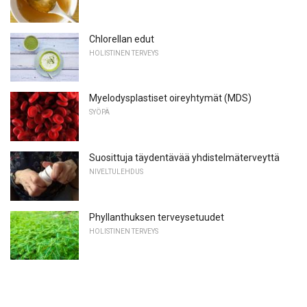
Chlorellan edut
HOLISTINEN TERVEYS
Myelodysplastiset oireyhtymät (MDS)
SYÖPÄ
Suosittuja täydentävää yhdistelmäterveyttä
NIVELTULEHDUS
Phyllanthuksen terveysetuudet
HOLISTINEN TERVEYS