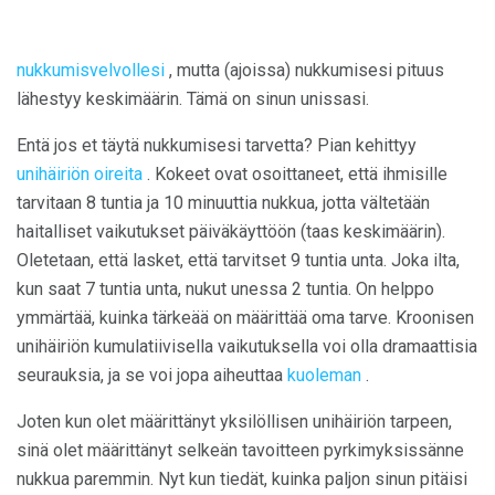
nukkumisvelvollesi
, mutta (ajoissa) nukkumisesi pituus
lähestyy keskimäärin. Tämä on sinun unissasi.
Entä jos et täytä nukkumisesi tarvetta? Pian kehittyy
unihäiriön oireita
. Kokeet ovat osoittaneet, että ihmisille
tarvitaan 8 tuntia ja 10 minuuttia nukkua, jotta vältetään
haitalliset vaikutukset päiväkäyttöön (taas keskimäärin).
Oletetaan, että lasket, että tarvitset 9 tuntia unta. Joka ilta,
kun saat 7 tuntia unta, nukut unessa 2 tuntia. On helppo
ymmärtää, kuinka tärkeää on määrittää oma tarve. Kroonisen
unihäiriön kumulatiivisella vaikutuksella voi olla dramaattisia
seurauksia, ja se voi jopa aiheuttaa
kuoleman
.
Joten kun olet määrittänyt yksilöllisen unihäiriön tarpeen,
sinä olet määrittänyt selkeän tavoitteen pyrkimyksissänne
nukkua paremmin. Nyt kun tiedät, kuinka paljon sinun pitäisi