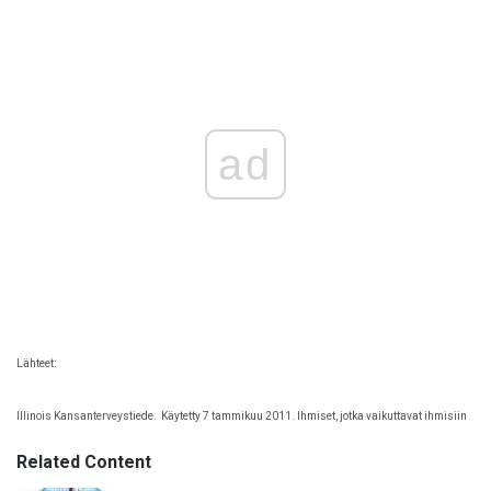
ad
Lähteet:
Illinois Kansanterveystiede.
Käytetty 7 tammikuu 2011. Ihmiset, jotka vaikuttavat ihmisiin
Related Content