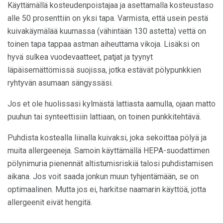
Käyttämällä kosteudenpoistajaa ja asettamalla kosteustaso
alle 50 prosenttiin on yksi tapa. Varmista, että usein pestä
kuivakäymälää kuumassa (vähintään 130 astetta) vettä on
toinen tapa tappaa astman aiheuttama vikoja. Lisäksi on
hyvä sulkea vuodevaatteet, patjat ja tyynyt
läpäisemättömissä suojissa, jotka estävät pölypunkkien
ryhtyvän asumaan sängyssäsi.
Jos et ole huolissasi kylmästä lattiasta aamulla, ojaan matto
puuhun tai synteettisiin lattiaan, on toinen punkkitehtävä.
Puhdista kostealla liinalla kuivaksi, joka sekoittaa pölyä ja
muita allergeeneja. Samoin käyttämällä HEPA-suodattimen
pölynimuria pienennät altistumisriskiä talosi puhdistamisen
aikana. Jos voit saada jonkun muun tyhjentämään, se on
optimaalinen. Mutta jos ei, harkitse naamarin käyttöä, jotta
allergeenit eivät hengitä.