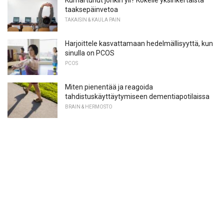
Kumartunut jonkin yli? Kokeile yksinkertaista
taaksepäinvetoa
TAKAISIN & KAULA PAIN
Harjoittele kasvattamaan hedelmällisyyttä, kun
sinulla on PCOS
PCOS
Miten pienentää ja reagoida
tahdistuskäyttäytymiseen dementiapotilaissa
BRAIN & HERMOSTO