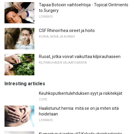
Tapaa Botoxin vaihtoehtoja - Topical Ointments
to Surgery
LEIKKAUS
CSF Rhinorrhea oireet ja hoito
KORVA, NENÄ JA KURKKU
Ruoat, jotka voivat vaikuttaa kilpirauhaseen
KILPIRAUHASEN VAJAATOIMINTA
Intresting articles
Keuhkoputkentulehduksen syyt ja riskitekijät
COPD
Haalistunut hernia: mitä se on ja miten sitä
hoidetaan
LEIKKAUS