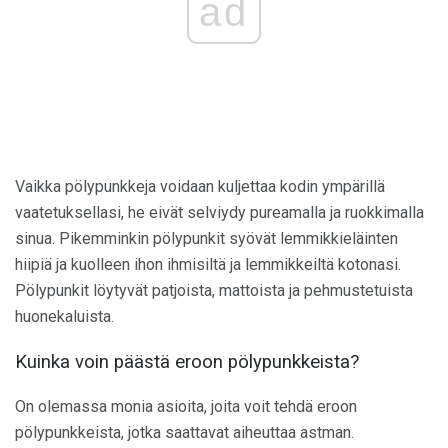
ad
Vaikka pölypunkkeja voidaan kuljettaa kodin ympärillä
vaatetuksellasi, he eivät selviydy pureamalla ja ruokkimalla
sinua. Pikemminkin pölypunkit syövät lemmikkieläinten
hiipiä ja kuolleen ihon ihmisiltä ja lemmikkeiltä kotonasi.
Pölypunkit löytyvät patjoista, mattoista ja pehmustetuista
huonekaluista.
Kuinka voin päästä eroon pölypunkkeista?
On olemassa monia asioita, joita voit tehdä eroon
pölypunkkeista, jotka saattavat aiheuttaa astman.