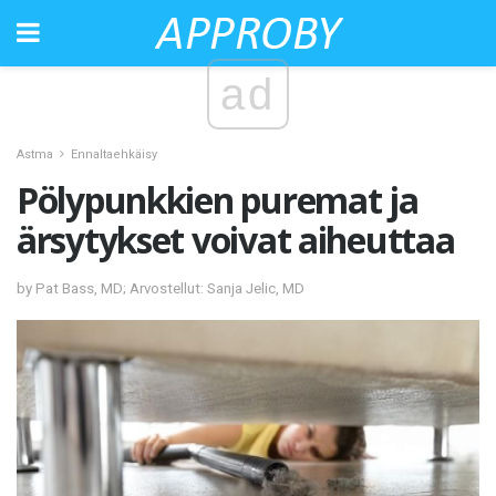
ad
Astma
Ennaltaehkäisy
Pölypunkkien puremat ja
ärsytykset voivat aiheuttaa
by Pat Bass, MD; Arvostellut: Sanja Jelic, MD